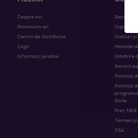
Despre noi
Reclamații
Showroom-uri
Cupoane
Centru de distributie
Costuri și
Logo
Metode d
Informații juridice
Urmărire 
Servicii s
Politica d
Politica d
programul
Smile
Preț fără
Termeni și
DSA