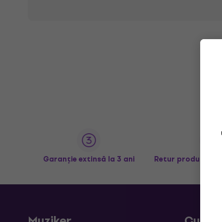
Garanție extinsă la 3 ani
Retur produse în 
Muziker
Cumpă