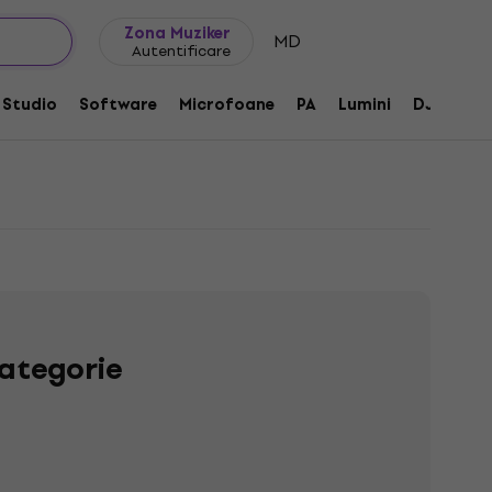
Idei de cadouri
FAQ
Muziker Blog
Zona Muziker
MD
Autentificare
Studio
Software
Microfoane
PA
Lumini
DJ
Căș
ategorie