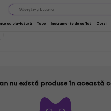
 Cabinete pentru chitară – 2 x Difuzoare
ru chitară – 2 x Difuzoare
nte cu claviatură
Tobe
Instrumente de suflat
Corzi
n nu există produse în această c