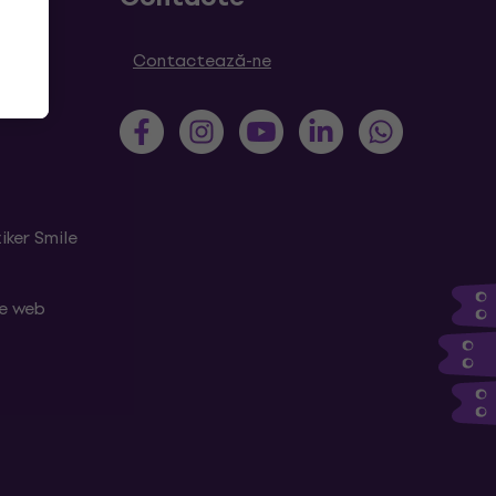
Contactează-ne
iker Smile
le web