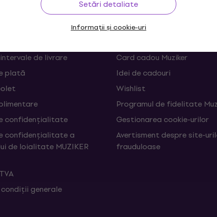
Setări detaliate
 și retrageri din contract
FAQ - Întrebări frecvente
Informații și cookie-uri
Muziker Blog
 intervale de livrare
Card cadou Muziker
e plată
Idei de cadouri
colet
Wishlist
uplimentare
Programul de fidelitate Muz
e confidențialitate
Gestionarea cookie-urilor
e confidențialitate a
Avertisment despre site-uri
ui de loialitate MUZIKER
frauduloase
 TVA
 condiții generale