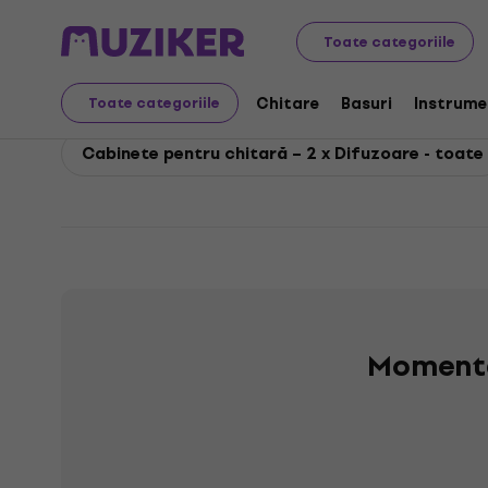
Marshall
Chitare
Cabinete pentru chitară
Marshall
Toate categoriile
Marshall Cabinete pent
Chitare
Basuri
Instrume
Toate categoriile
Cabinete pentru chitară – 2 x Difuzoare - toate
Momenta