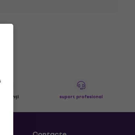
i
+ clienți
suport profesional
Contacte