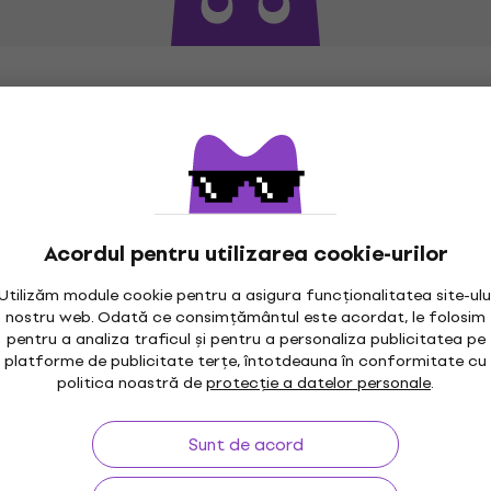
Acordul pentru utilizarea cookie-urilor
Utilizăm module cookie pentru a asigura funcționalitatea site-ulu
nostru web. Odată ce consimțământul este acordat, le folosim
pentru a analiza traficul și pentru a personaliza publicitatea pe
maxim 30 zile
Garanția prețului
3M
platforme de publicitate terțe, întotdeauna în conformitate cu
politica noastră de
protecție a datelor personale
.
Sunt de acord
rare
Linkuri utile