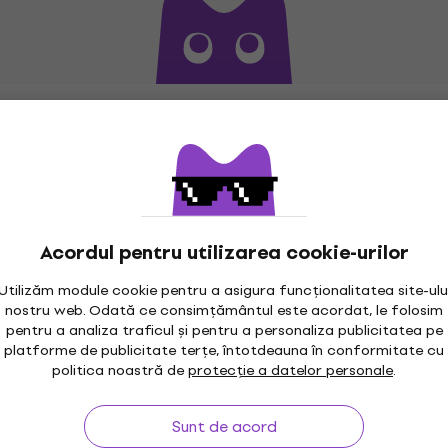
Acordul pentru utilizarea cookie-urilor
Utilizăm module cookie pentru a asigura funcționalitatea site-ulu
nostru web. Odată ce consimțământul este acordat, le folosim
pentru a analiza traficul și pentru a personaliza publicitatea pe
platforme de publicitate terțe, întotdeauna în conformitate cu
maxim 30 zile
Garanția prețului
3M
politica noastră de
protecție a datelor personale
.
Sunt de acord