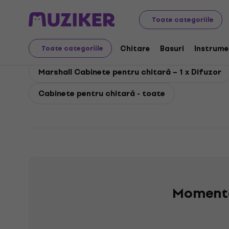
Marshall
Chitare
Marshall Cabinete pentru chitară
Toate categoriile
Marshall Cabinete pent
Chitare
Basuri
Instrume
Toate categoriile
Marshall Cabinete pentru chitară – 1 x Difuzor
Cabinete pentru chitară - toate
Momenta