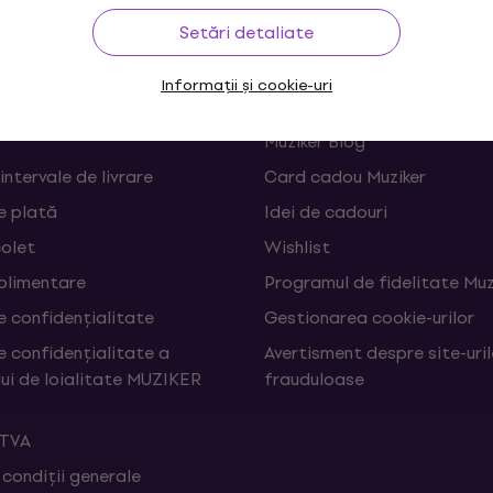
Setări detaliate
rare
Linkuri utile
Informații și cookie-uri
 și retrageri din contract
FAQ - Întrebări frecvente
Muziker Blog
 intervale de livrare
Card cadou Muziker
e plată
Idei de cadouri
colet
Wishlist
uplimentare
Programul de fidelitate Muz
e confidențialitate
Gestionarea cookie-urilor
e confidențialitate a
Avertisment despre site-uri
ui de loialitate MUZIKER
frauduloase
 TVA
 condiții generale