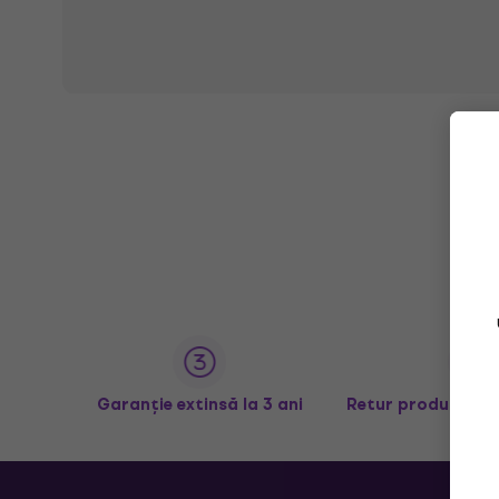
Garanție extinsă la 3 ani
Retur produse în 