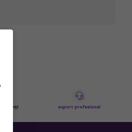
i
+ clienți
suport profesional