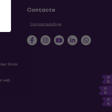
Contacte
Contactează-ne
iker Smile
le web