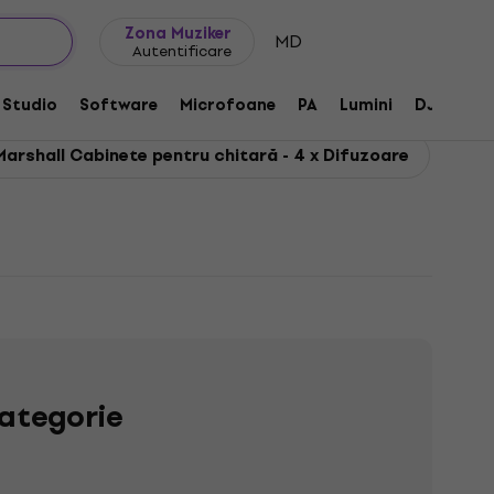
Idei de cadouri
FAQ
Muziker Blog
Zona Muziker
MD
Autentificare
Studio
Software
Microfoane
PA
Lumini
DJ
Căș
Marshall Cabinete pentru chitară - 4 x Difuzoare
ategorie