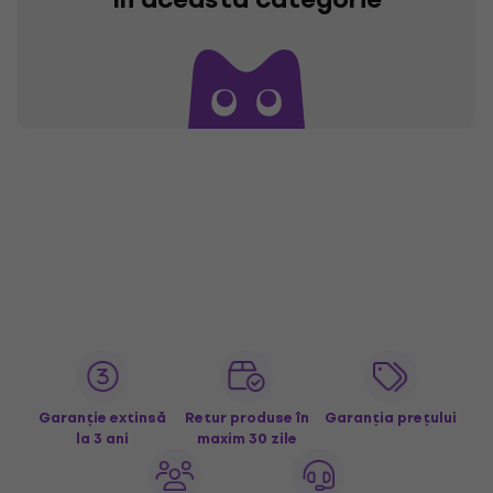
Garanție extinsă
Retur produse în
Garanția prețului
la 3 ani
maxim 30 zile