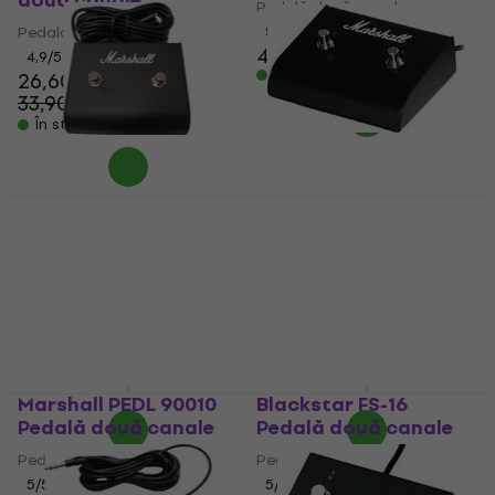
două canale
Pedală două canale
Pedală două canale
5
/5
45,50 €
4,9
/5
În stoc
26,60 €
33,90 €
- 22 %
În stoc
Marshall PEDL-91004
Marshall PEDL 91003
Pedală două canale
Pedală două canale
Pedală două canale
Pedală două canale
4,4
/5
4,7
/5
49,34 €
cu codul
47,55 €
cu codul
MUZMUZ-15
MUZMUZ-15
58,90 €
57,90 €
În stoc
În stoc
Marshall PEDL 90010
Blackstar FS-16
Pedală două canale
Pedală două canale
Pedală două canale
Pedală două canale
5
/5
5
/5