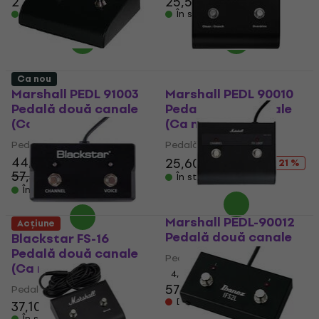
25 €
26,73 €
25,50 €
26,73 €
În stoc
În stoc
Ca nou
Marshall PEDL 91003
Marshall PEDL 90010
Pedală două canale
Pedală două canale
(Ca nou)
(Ca nou)
Pedală două canale
Pedală două canale
44,80 €
25,60 €
32,57 €
- 21 %
57,32 €
- 22 %
În stoc
În stoc
Marshall PEDL-90012
Acțiune
Pedală două canale
Blackstar FS-16
Pedală două canale
Pedală două canale
(Ca nou)
4,5
/5
57,60 €
58,90 €
Pedală două canale
Doar la comandă
37,10 €
În stoc