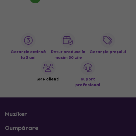
Garanție extinsă
Retur produse în
Garanția prețului
la 3 ani
maxim 30 zile
3M+ clienți
suport
profesional
Muziker
Cumpărare