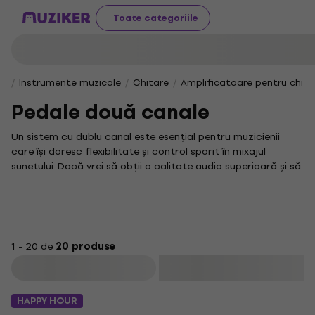
Toate categoriile
Instrumente muzicale
Chitare
Amplificatoare pentru chita
Pedale două canale
Un sistem cu dublu canal este esențial pentru muzicienii
care își doresc flexibilitate și control sporit în mixajul
sunetului. Dacă vrei să obții o calitate audio superioară și să
gestionezi mai eficient sursele sonore, această
funcționalitate avansată este perfectă pentru tine.
În lumea echipamentelor audio, instrumente sau
componente precum none joacă un rol important în
optimizarea performanței și adaptabilității setup-ului tău
1 - 20 de
20 produse
muzical. Aceste dispozitive te ajută să obții un sunet clar și
Filtrare
echilibrat, indiferent de contextul în care cânți.
Pe lângă beneficiile unui canal dublu, poți explora și alte
HAPPY HOUR
categorii utile pentru echipamentul tău, cum ar fi