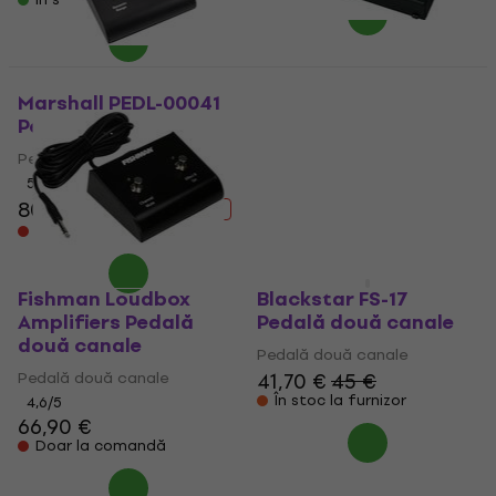
Ibanez IFS2L Pedală
două canale
Marshall PEDL-00041
Pedală două canale
Pedală două canale
Pedală două canale
5
/5
30,50 €
30,90 €
5
/5
În stoc la furnizor
80,90 €
88,90 €
- 9 %
Doar la comandă
Fishman Loudbox
Blackstar FS-17
Amplifiers Pedală
Pedală două canale
două canale
Pedală două canale
Pedală două canale
41,70 €
45 €
În stoc la furnizor
4,6
/5
66,90 €
Doar la comandă