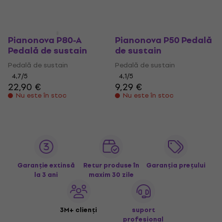
Pianonova P80-A
Pianonova P50 Pedală
Pedală de sustain
de sustain
Pedală de sustain
Pedală de sustain
4,7
/5
4,1
/5
22,90 €
9,29 €
Nu este în stoc
Nu este în stoc
Garanție extinsă
Retur produse în
Garanția prețului
la 3 ani
maxim 30 zile
3M+ clienți
suport
profesional