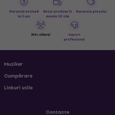
Garanție extinsă
Retur produse în
Garanția prețului
la 3 ani
maxim 30 zile
3M+ clienți
suport
profesional
Muziker
Cumpărare
Linkuri utile
Contacte