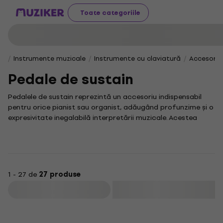
Toate categoriile
Instrumente muzicale
Instrumente cu claviatură
Accesorii
Pedale de sustain
Pedalele de sustain reprezintă un accesoriu indispensabil
pentru orice pianist sau organist, adăugând profunzime și o
expresivitate inegalabilă interpretării muzicale. Acestea
permit prelungirea elegantă a sunetului notelor, oferind un
control precis pentru a crea efecte sonore bogate și fluide.
Fiecare muzician conștientizează importanța
echipamentului adecvat, iar pedalele de sustain sunt un
element vital pentru claviaturi și piane. Dacă ești în
1 - 27 de
27 produse
căutarea unor opțiuni variate pentru a-ți completa
Filtrare
arsenalul muzical, te invităm să explorezi și alte categorii,
cum ar fi
claviaturi electronice
sau
piane digitale
.
Calitatea este un element cheie în alegerea accesoriilor