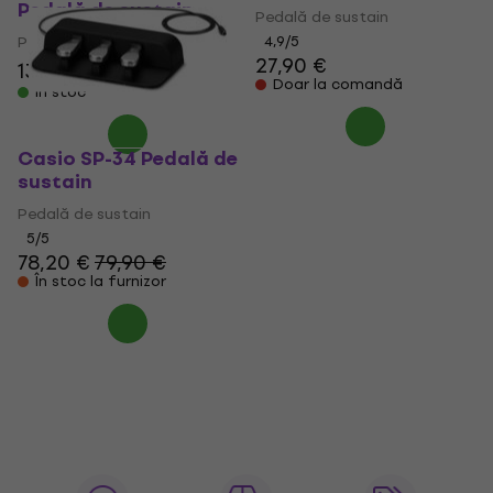
Pedală de sustain
Pedală de sustain
Pedală de sustain
4,9
/5
27,90 €
139 €
149 €
- 7 %
Doar la comandă
În stoc
Casio SP-34 Pedală de
sustain
Pedală de sustain
5
/5
78,20 €
79,90 €
În stoc la furnizor