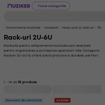
Toate categoriile
Instrumente muzicale
Accesorii
Huse, cutii și rack-uri
Rack
Rack-uri 2U-6U
Rackurile pentru echipamente muzicale sunt esențiale
pentru organizarea și protejarea aparaturii tale. Categoria
Rackuri 2U-6U îți oferă soluții practice și durabile, perfect
adaptate nevoilor tale. Fie că ești un muzician pasionat sau
un profesionist, vei descoperi aici rackuri de calitate
superioară, ideale pentru a-ți păstra echipamentele în
siguranță, atât în studiouri, cât și pe scenă.
Descoperă diversitatea opțiunilor: un 2U rack case se
1 - 18 de
18 produse
dovedește a fi soluția ideală pentru echipamentele
Filtrare
compacte, asigurând un echilibru perfect între spațiu
eficient și protecție robustă. Pentru cei ce necesită o
Discount de cantitate
Acțiune
capacitate sporită, un 4U rack case permite găzduirea unui