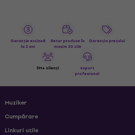
Garanție extinsă
Retur produse în
Garanția prețului
la 3 ani
maxim 30 zile
3M+ clienți
suport
profesional
Muziker
Cumpărare
Linkuri utile