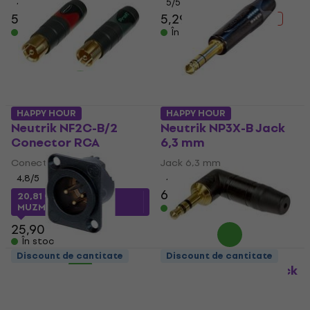
4,9
/5
5
/5
5,29 €
6,79 €
5,29 €
6,49 €
- 22 %
- 18 %
În stoc
În stoc
HAPPY HOUR
HAPPY HOUR
Neutrik NF2C-B/2
Neutrik NP3X-B Jack
Conector RCA
6,3 mm
Conector RCA
Jack 6,3 mm
4,8
/5
4,9
/5
6,59 €
8,89 €
- 26 %
20,81 €
cu codul
MUZMUZ-15
În stoc
25,90 €
În stoc
Discount de cantitate
Discount de cantitate
Neutrik NC3MD-LX-B
Neutrik NTP3RCB Jack
Conector XLR
3,5 mm
Conector XLR
Jack 3,5 mm