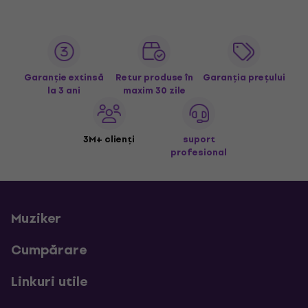
Garanție extinsă
Retur produse în
Garanția prețului
la 3 ani
maxim 30 zile
3M+ clienți
suport
profesional
Muziker
Cumpărare
Linkuri utile