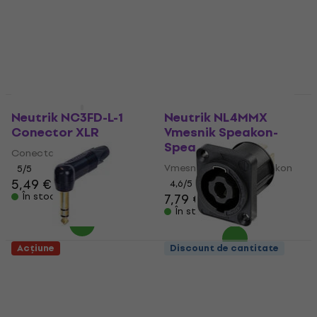
5
/5
4,8
/5
4,49 €
5,39 €
4,89 €
6,09 €
- 20 %
În stoc
În stoc
Acțiune
Discount de cantitate
Neutrik NC3FD-L-1
Neutrik NL4MMX
Conector XLR
Vmesnik Speakon-
Speakon
Conector XLR
Vmesnik Speakon-Speakon
5
/5
5,49 €
5,69 €
4,6
/5
În stoc
7,79 €
În stoc
Acțiune
Discount de cantitate
Neutrik NP3RX-B Jack
Neutrik NL4MPXX
6,3 mm
Conector Speakon
Jack 6,3 mm
Conector Speakon
4,8
/5
5
/5