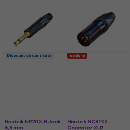
Discount de cantitate
Acțiune
Neutrik NP2X-B Jack
Neutrik NC3MXX-B
6,3 mm
Conector XLR
Jack 6,3 mm
Conector XLR
4,8
/5
4,9
/5
5,69 €
6,59 €
5,09 €
6,49 €
- 22 %
În stoc
În stoc
Discount de cantitate
Discount de cantitate
Neutrik NP2RX-B Jack
Neutrik NC3FXX
6,3 mm
Conector XLR