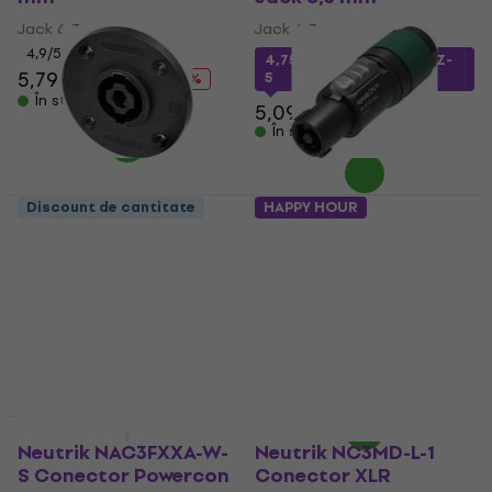
Jack 6,3 mm
Jack 6,3 mm
4,9
/5
4,75 €
cu codul
MUZMUZ-
5,79 €
7,99 €
5
- 28 %
În stoc
5,09 €
În stoc
Discount de cantitate
HAPPY HOUR
Neutrik NL4MPRXX
Neutrik NL4FXX-W-L
Conector Speakon
Conector Speakon
Conector Speakon
Conector Speakon
4,29 €
6,07 €
cu codul
MUZMUZ-
În stoc
10
6,79 €
În stoc
Discount de cantitate
Discount de cantitate
Neutrik NAC3FXXA-W-
Neutrik NC3MD-L-1
S Conector Powercon
Conector XLR