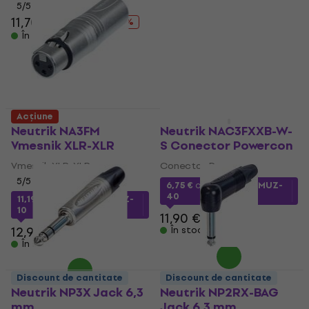
5
/5
4,8
/5
5,09 €
11,70 €
14,90 €
- 21 %
În stoc
În stoc
Acțiune
Discount de cantitate
Neutrik NA3FM
Neutrik NAC3FXXB-W-
Vmesnik XLR-XLR
S Conector Powercon
Vmesnik XLR-XLR
Conector Powercon
5
/5
6,75 €
cu codul
MUZMUZ-
40
11,19 €
cu codul
MUZMUZ-
10
11,90 €
12,90 €
În stoc
În stoc
Discount de cantitate
Discount de cantitate
Neutrik NP3X Jack 6,3
Neutrik NP2RX-BAG
mm
Jack 6,3 mm