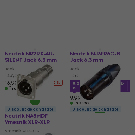
4,79 €
8,49 €
11,90 €
- 29 %
În stoc
În stoc
Acțiune
Discount de cantitate
Neutrik NP2RX-AU-
Neutrik NJ3FP6C-B
SILENT Jack 6,3 mm
Jack 6,3 mm
Jack 6,3 mm
Jack 6,3 mm
4,7
/5
5
/5
13,90 €
18,90 €
- 26 %
8,22 €
cu codul
MUZMUZ-
15
În stoc
9,99 €
În stoc
Discount de cantitate
Discount de cantitate
Neutrik NA3MDF
Neutrik NC3MXX-BAG
Vmesnik XLR-XLR
Conector XLR
Vmesnik XLR-XLR
Conector XLR