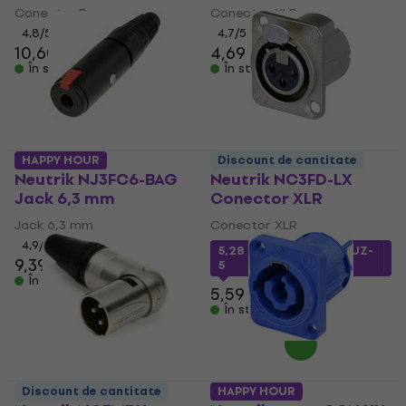
Conector Powercon
Conector XLR
4,8
/5
4,7
/5
10,60 €
11,90 €
4,69 €
5,29 €
În stoc
În stoc
HAPPY HOUR
Discount de cantitate
Neutrik NJ3FC6-BAG
Neutrik NC3FD-LX
Jack 6,3 mm
Conector XLR
Jack 6,3 mm
Conector XLR
4,9
/5
5,28 €
cu codul
MUZMUZ-
9,39 €
9,99 €
5
În stoc
5,59 €
În stoc
Discount de cantitate
HAPPY HOUR