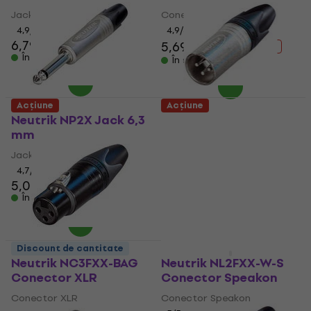
Jack 6,3 mm
Conector XLR
4,9
/5
4,9
/5
6,79 €
5,69 €
6,69 €
- 15 %
În stoc
În stoc
Acțiune
Acțiune
Neutrik NP2X Jack 6,3
Neutrik NC3MXX
mm
Conector XLR
Jack 6,3 mm
Conector XLR
4,7
/5
4,9
/5
5,09 €
5,69 €
5,29 €
5,69 €
În stoc
În stoc
Discount de cantitate
Acțiune
Neutrik NC3FXX-BAG
Neutrik NL2FXX-W-S
Conector XLR
Conector Speakon
Conector XLR
Conector Speakon