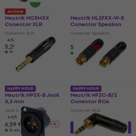
Acțiune
Discount de cantitate
Neutrik NC3MXX
Neutrik NL2FXX-W-S
Conector XLR
Conector Speakon
Conector XLR
Conector Speakon
4,9
/5
5
/5
5,29 €
5,69 €
5,29 €
6,49 €
- 18 %
În stoc
În stoc
HAPPY HOUR
HAPPY HOUR
Neutrik NP3X-B Jack
Neutrik NF2C-B/2
6,3 mm
Conector RCA
Jack 6,3 mm
Conector RCA
4,9
/5
4,8
/5
6,59 €
8,89 €
- 26 %
20,87 €
cu codul
MUZMUZ-15
În stoc