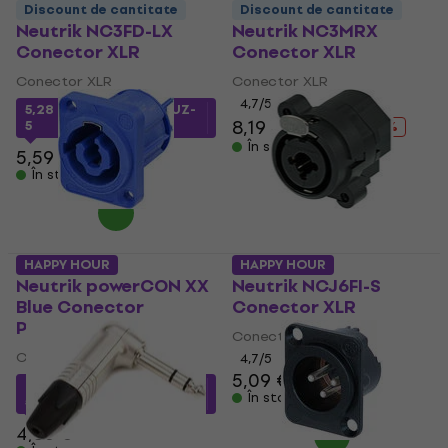
Discount de cantitate
Discount de cantitate
Neutrik NC3FD-LX
Neutrik NC3MRX
Conector XLR
Conector XLR
Conector XLR
Conector XLR
4,7
/5
5,28 €
cu codul
MUZMUZ-
8,19 €
11,90 €
5
- 31 %
În stoc
5,59 €
În stoc
HAPPY HOUR
HAPPY HOUR
Neutrik powerCON XX
Neutrik NCJ6FI-S
Blue Conector
Conector XLR
Powercon
Conector XLR
Conector Powercon
4,7
/5
5,09 €
4,20 €
cu codul
MUZMUZ-
În stoc
5
4,56 €