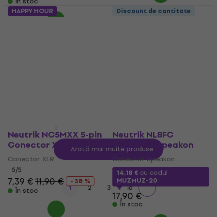
În stoc
HAPPY HOUR
Discount de cantitate
Neutrik NP3RX Jack
Neutrik NC3MD-LX-
6,3 mm
BAG Conector XLR
Jack 6,3 mm
Conector XLR
4,9
/5
5
/5
4,29 €
5,09 €
7,39 €
10,90 €
- 32 %
În stoc
În stoc
Neutrik NC5MXX 5-pin
Neutrik NL8FC
Conector XLR
Conector Speakon
Arată mai multe produse
Conector XLR
Conector Speakon
5
/5
14,18 €
cu codul
7,39 €
11,90 €
MUZMUZ-20
- 38 %
...
1
2
3
16
În stoc
17,90 €
În stoc