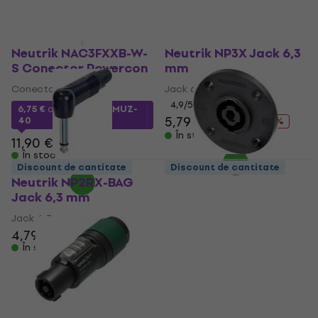
În stoc
HAPPY HOUR
Discount de cantitate
Neutrik NAC3FXXB-W-
Neutrik NP3X Jack 6,3
S Conector Powercon
mm
Conector Powercon
Jack 6,3 mm
4,9
/5
6,75 €
cu codul
MUZMUZ-
5,79 €
7,99 €
40
- 28 %
În stoc
11,90 €
În stoc
Discount de cantitate
Discount de cantitate
Neutrik NP2RX-BAG
Neutrik NL4MPRXX
Jack 6,3 mm
Conector Speakon
Jack 6,3 mm
Conector Speakon
4,79 €
5,09 €
4,29 €
În stoc
În stoc