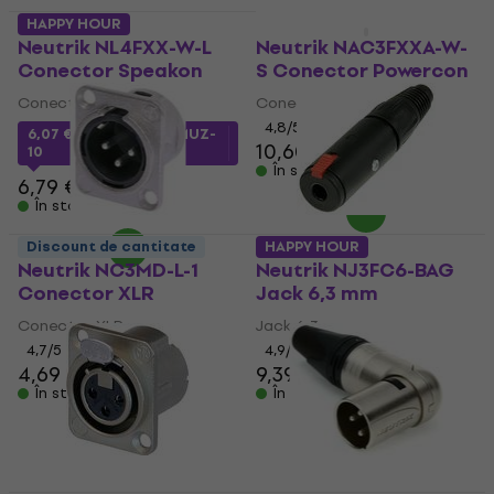
HAPPY HOUR
Discount de cantitate
Neutrik NL4FXX-W-L
Neutrik NAC3FXXA-W-
Conector Speakon
S Conector Powercon
Conector Speakon
Conector Powercon
4,8
/5
6,07 €
cu codul
MUZMUZ-
10,60 €
11,90 €
10
În stoc
6,79 €
În stoc
Discount de cantitate
HAPPY HOUR
Neutrik NC3MD-L-1
Neutrik NJ3FC6-BAG
Conector XLR
Jack 6,3 mm
Conector XLR
Jack 6,3 mm
4,7
/5
4,9
/5
4,69 €
5,29 €
9,39 €
9,99 €
În stoc
În stoc