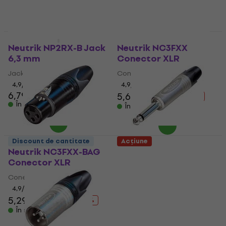
În stoc
În stoc
Acțiune
Discount de cantitate
Neutrik NP2RX-B Jack
Neutrik NC3FXX
6,3 mm
Conector XLR
Jack 6,3 mm
Conector XLR
4,9
/5
4,9
/5
6,79 €
5,69 €
6,69 €
- 15 %
În stoc
În stoc
Discount de cantitate
Acțiune
Neutrik NC3FXX-BAG
Neutrik NP2X Jack 6,3
Conector XLR
mm
Conector XLR
Jack 6,3 mm
4,9
/5
4,7
/5
5,09 €
5,69 €
5,29 €
6,79 €
- 22 %
În stoc
În stoc