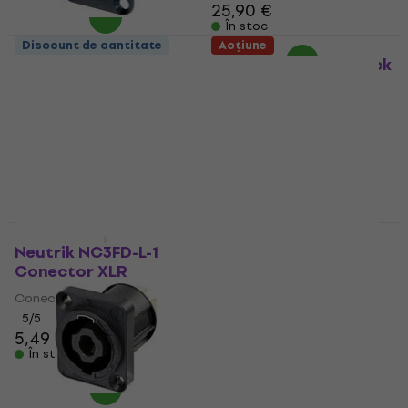
25,90 €
În stoc
Discount de cantitate
Acțiune
Neutrik NC3MD-LX-B
Neutrik NTP3RCB Jack
Conector XLR
3,5 mm
Conector XLR
Jack 3,5 mm
5
/5
4,8
/5
4,49 €
5,39 €
4,89 €
6,09 €
- 20 %
În stoc
În stoc
Discount de cantitate
Acțiune
Neutrik NC3FD-L-1
Neutrik NP3RX-B Jack
Conector XLR
6,3 mm
Conector XLR
Jack 6,3 mm
5
/5
4,8
/5
5,49 €
5,69 €
8,49 €
11,90 €
- 29 %
În stoc
În stoc