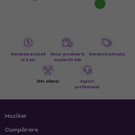
Garanție extinsă
Retur produse în
Garanția prețului
la 3 ani
maxim 30 zile
3M+ clienți
suport
profesional
Muziker
Cumpărare