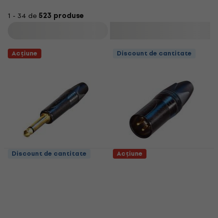
1 - 34 de
523 produse
Filtrare
Acțiune
Discount de cantitate
Discount de cantitate
Acțiune
Neutrik NP2X-B Jack
Neutrik NC3MXX-B
6,3 mm
Conector XLR
Jack 6,3 mm
Conector XLR
4,8
/5
4,9
/5
5,69 €
6,59 €
5,09 €
6,49 €
- 22 %