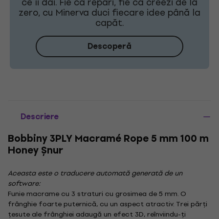
ce îi dai. Fie că repari, fie că creezi de la
zero, cu Minerva duci fiecare idee până la
capăt.
Descoperă
Descriere
Bobbiny 3PLY Macramé Rope 5 mm 100 m
Honey Șnur
Aceasta este o traducere automată generată de un
software:
Funie macrame cu 3 straturi cu grosimea de 5 mm. O
frânghie foarte puternică, cu un aspect atractiv. Trei părți
țesute ale frânghiei adaugă un efect 3D, reînviindu-ți