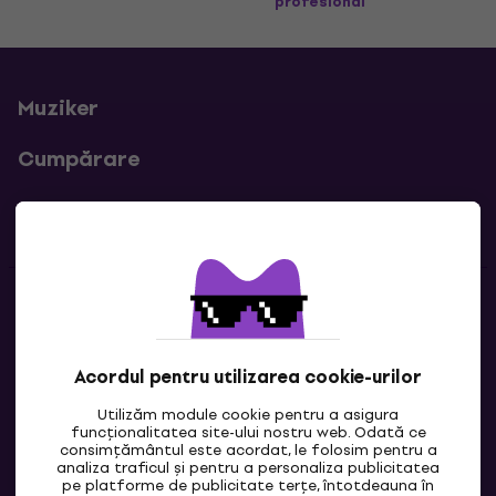
profesional
Muziker
Cumpărare
Linkuri utile
Contacte
Contactează-ne
Acordul pentru utilizarea cookie-urilor
Utilizăm module cookie pentru a asigura
funcționalitatea site-ului nostru web. Odată ce
consimțământul este acordat, le folosim pentru a
analiza traficul și pentru a personaliza publicitatea
pe platforme de publicitate terțe, întotdeauna în