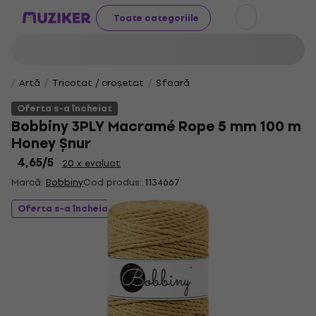
Toate categoriile
Artă
Tricotat / croșetat
Sfoară
Oferta s-a încheiat
Bobbiny 3PLY Macramé Rope 5 mm 100 m
Honey Șnur
4,65
/5
20 x evaluat
Marcă:
Bobbiny
Cod produs:
1134667
Oferta s-a încheiat