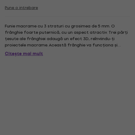
Pune o intrebare
Funie macrame cu 3 straturi cu grosimea de 5 mm. O
frânghie foarte puternică, cu un aspect atractiv. Trei părți
țesute ale frânghiei adaugă un efect 3D, reînviindu-ți
proiectele macrame. Această frânghie va funcționa și
pentru periaj și, datorită structurii cu 3 straturi, veți obține
Citește mai mult
o textură ondulată unică și subtilă. 3ply Macrame Rope 5mm
va...