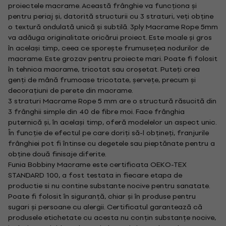
proiectele macrame. Această frânghie va funcționa și
pentru periaj și, datorită structurii cu 3 straturi, veți obține
o textură ondulată unică și subtilă. 3ply Macrame Rope 5mm
va adăuga originalitate oricărui proiect. Este moale și gros
în același timp, ceea ce sporește frumusețea nodurilor de
macrame. Este grozav pentru proiecte mari. Poate fi folosit
în tehnica macrame, tricotat sau croșetat. Puteți crea
genți de mână frumoase tricotate, șervețe, precum și
decorațiuni de perete din macrame.
3 straturi Macrame Rope 5 mm are o structură răsucită din
3 frânghii simple din 40 de fibre moi. Face frânghia
puternică și, în același timp, oferă modelelor un aspect unic.
În funcție de efectul pe care doriți să-l obțineți, franjurile
frânghiei pot fi întinse cu degetele sau pieptănate pentru a
obține două finisaje diferite.
Funia Bobbiny Macrame este certificata OEKO-TEX
STANDARD 100, a fost testata in fiecare etapa de
productie si nu contine substante nocive pentru sanatate.
Poate fi folosit în siguranță, chiar și în produse pentru
sugari și persoane cu alergii. Certificatul garantează că
produsele etichetate cu acesta nu conțin substanțe nocive,