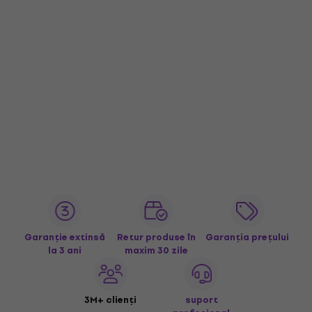
Garanție extinsă
Retur produse în
Garanția prețului
la 3 ani
maxim 30 zile
3M+ clienți
suport