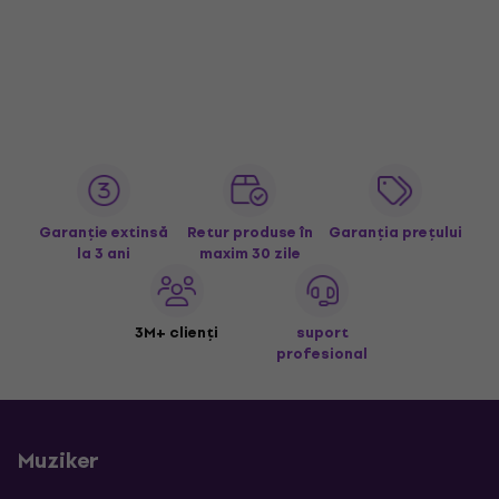
Garanție extinsă
Retur produse în
Garanția prețului
la 3 ani
maxim 30 zile
3M+ clienți
suport
profesional
Muziker