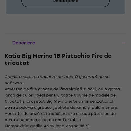
Descoperă
Descriere
Katia Big Merino 18 Pistachio Fire de
tricotat
Aceasta este o traducere automată generată de un
software:
Amestec de fire groase de lână virgină și acril, cu o gamă
largă de culori, ideal pentru toate tipurile de modele de
tricotat și croșetat. Big Merino este un fir senzațional
pentru pulovere groase, jachete de iarnă și pălării tinere.
Acest fir de bază este ideal pentru a face pături calde
pentru canapea și perne confortabile.
Compozitie: acrilic 45 %, lana virgina 55 %