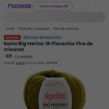
Toate categoriile
Artă
Tricotat / croșetat
Fire de tricotat
Acțiune
Discount de cantitate
Katia Big Merino 18 Pistachio Fire de
tricotat
5
/5
2 x evaluat
Marcă:
Katia
Cod produs:
1133518