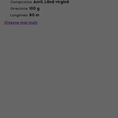
Compoziția:
Acril, Lână virgină
Greutate:
100 g
Lungimea:
80 m
Citește mai mult