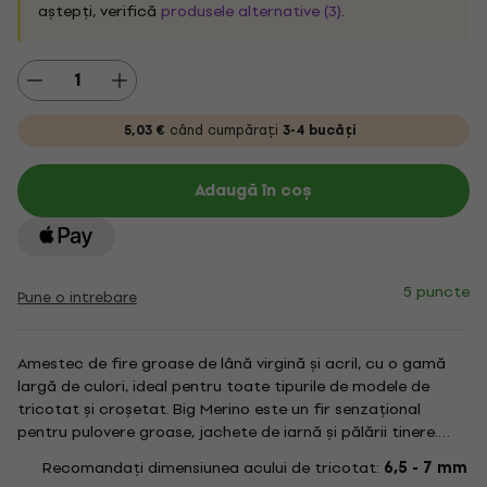
aștepți, verifică
produsele alternative (3)
.
5,03 €
când cumpărați
3-4 bucăți
Adaugă în coș
5 puncte
Pune o intrebare
Amestec de fire groase de lână virgină și acril, cu o gamă
largă de culori, ideal pentru toate tipurile de modele de
tricotat și croșetat. Big Merino este un fir senzațional
pentru pulovere groase, jachete de iarnă și pălării tinere.
Acest fir de bază este ideal pentru a face pături calde
Recomandați dimensiunea acului de tricotat:
6,5 - 7 mm
pentru canapea și perne confortabile. Compozitie: acrilic...