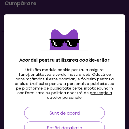
Cumpărare
Linkuri utile
Contacte
Contactează-ne
Acordul pentru utilizarea cookie-urilor
Utilizăm module cookie pentru a asigura
funcționalitatea site-ului nostru web. Odată ce
consimțământul este acordat, le folosim pentru a
analiza traficul și pentru a personaliza publicitatea
pe platforme de publicitate terțe, întotdeauna în
conformitate cu politica noastră de
protecție a
datelor personale
.
Sunt de acord
MD
Setări detaliate