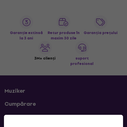
Garanție extinsă
Retur produse în
Garanția prețului
la 3 ani
maxim 30 zile
3M+ clienți
suport
profesional
Muziker
Cumpărare
Linkuri utile