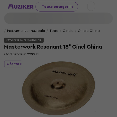
Toate categoriile
Instrumente muzicale
Tobe
Cinele
Cinele China
Oferta s-a încheiat
Masterwork Resonant 18" Cinel China
Cod produs:
229271
Oferta s-a încheiat