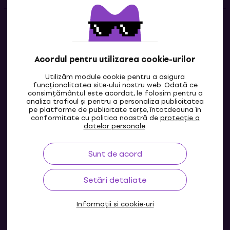
Contacte
Contactează-ne
Acordul pentru utilizarea cookie-urilor
Utilizăm module cookie pentru a asigura
funcționalitatea site-ului nostru web. Odată ce
consimțământul este acordat, le folosim pentru a
analiza traficul și pentru a personaliza publicitatea
pe platforme de publicitate terțe, întotdeauna în
conformitate cu politica noastră de
protecție a
datelor personale
.
Sunt de acord
MD
Setări detaliate
Informații și cookie-uri
© 2004-2026 MUZIKER a.s.