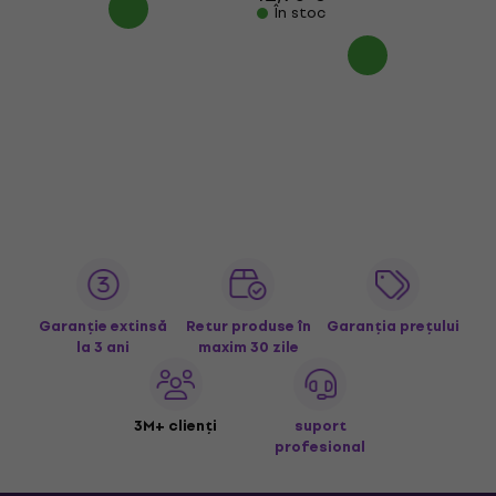
În stoc
Garanție extinsă
Retur produse în
Garanția prețului
la 3 ani
maxim 30 zile
3M+ clienți
suport
profesional