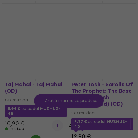
Peter Tosh - Legalize
Irie Fm - Putevi (CD)
It (CD)
CD muzica
CD muzica
8,44 €
cu codul
MUZMUZ-35
7,27 €
cu codul
MUZMUZ-
40
13,90 €
12,90 €
În stoc
În stoc
Taj Mahal - Taj Mahal
Peter Tosh - Scrolls Of
(CD)
The Prophet: The Best
Of Peter Tosh
CD muzica
Arată mai multe produse
(Remastered) (CD)
5,94 €
cu codul
MUZMUZ-
CD muzica
45
7,27 €
cu codul
MUZMUZ-
10,90 €
1
2
40
În stoc
12,90 €