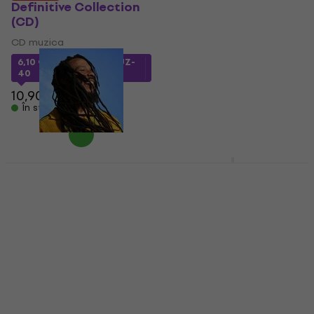
Definitive Collection
CD muzica
(CD)
10,45 €
cu codul
CD muzica
MUZMUZ-20
6,10 €
cu codul
MUZMUZ-
13,90 €
40
În stoc
10,90 €
În stoc
Gil Scott-Heron -
Original Album
Ziggy Marley -
Classics (Box Set)
Brightside (CD)
(Reissue) (3 CD)
CD muzica
CD muzica
20,10 €
27,90 €
- 28 %
În stoc
12,72 €
cu codul
MUZMUZ-20
15,90 €
În stoc