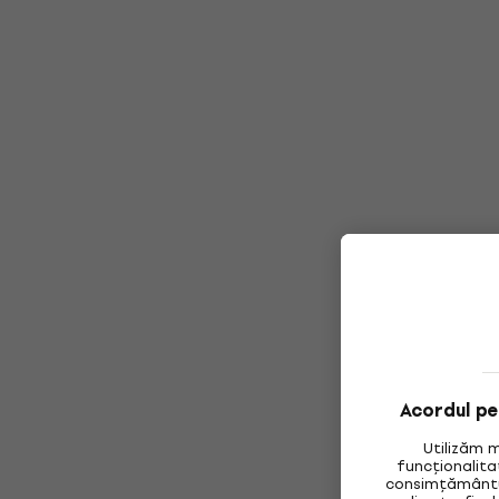
Acordul pen
Utilizăm 
funcționalita
consimțământul