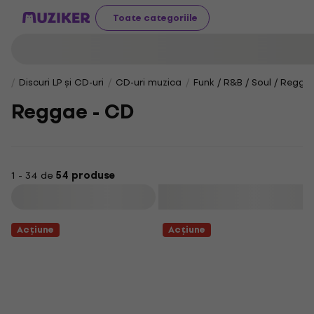
Toate categoriile
Discuri LP și CD-uri
CD-uri muzica
Funk / R&B / Soul / Regga
Reggae - CD
1 - 34 de
54 produse
Filtrare
Acțiune
Acțiune