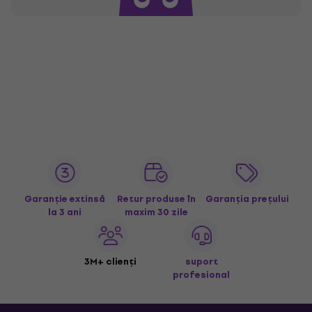
Garanție extinsă
Retur produse în
Garanția prețului
la 3 ani
maxim 30 zile
3M+ clienți
suport
profesional