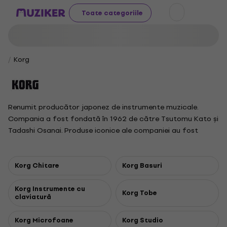
Toate categoriile
Korg
Renumit producător japonez de instrumente muzicale.
Compania a fost fondată în 1962 de către Tsutomu Kato și
Tadashi Osanai. Produse iconice ale companiei au fost
secvențiatorul Korg M1 produs între 1988 - 1994. Astăzi,
Korg este un lider global printre producătorii de
sintetizatoare, piane digitale și claviaturi.
Korg Chitare
Korg Basuri
Korg Instrumente cu
Korg Tobe
claviatură
Korg Microfoane
Korg Studio