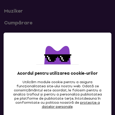
Muziker
Cumpărare
Linkuri utile
Contacte
Contactează-ne
Acordul pentru utilizarea cookie-urilor
Utilizăm module cookie pentru a asigura
funcționalitatea site-ului nostru web. Odată ce
consimțământul este acordat, le folosim pentru a
analiza traficul și pentru a personaliza publicitatea
pe platforme de publicitate terțe, întotdeauna în
conformitate cu politica noastră de
protecție a
datelor personale
.