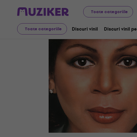
Discuri LP și CD-uri
CD-uri muzica
Toate categoriile
Discuri vinil
Discuri vinil p
Toate categoriile
Video