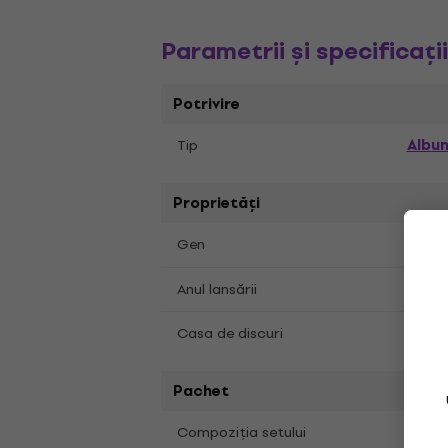
Parametrii și specificați
Potrivire
Albu
Tip
Proprietăți
Jazz
Gen
2025
Anul lansării
Musi
Casa de discuri
Pachet
1 buc
Compoziția setului