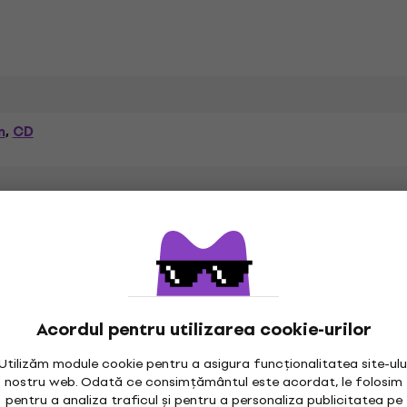
i
m
CD
,
R&B
Soul
,
,
Subgen
Data publicării
c On CD
Acordul pentru utilizarea cookie-urilor
Utilizăm module cookie pentru a asigura funcționalitatea site-ulu
nostru web. Odată ce consimțământul este acordat, le folosim
.
Pachetul conține
pentru a analiza traficul și pentru a personaliza publicitatea pe