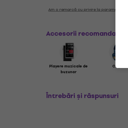
Am o remarcă cu privire la parametrii
Accesorii recomandate
Playere muzicale de
Căști
buzunar
Întrebări și răspunsuri