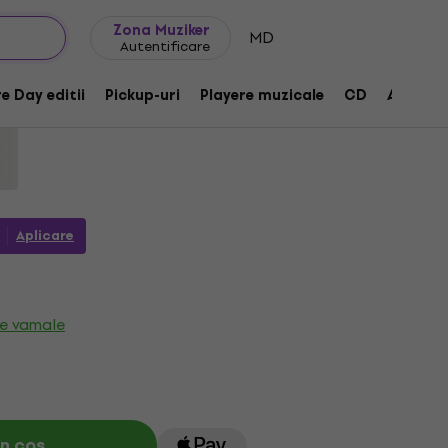
Idei de cadouri
FAQ
Muziker Blog
Zona Muziker
MD
Autentificare
e Lives Forever (CD)
e Day editii
Pickup-uri
Playere muzicale
CD
Accesor
dus:
1189275
Aplicare
xe vamale
n coș