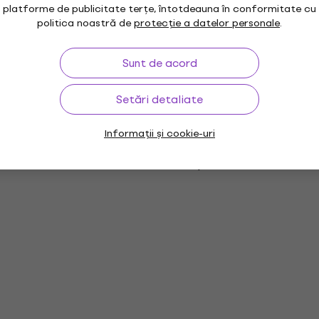
platforme de publicitate terțe, întotdeauna în conformitate cu
politica noastră de
protecție a datelor personale
.
Sunt de acord
Setări detaliate
Informații și cookie-uri
Sisteme Hi-Fi
Playere CD Hi-Fi