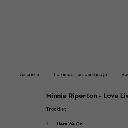
Descriere
Parametrii și specificații
Ac
Minnie Riperton - Love Li
Tracklist
1 Here We Go