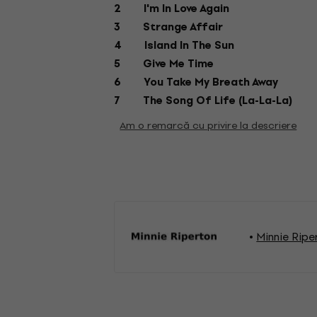
2 I'm In Love Again
3 Strange Affair
4 Island In The Sun
5 Give Me Time
6 You Take My Breath Away
7 The Song Of Life (La-La-La)
Am o remarcă cu privire la descriere
Minnie Ripe