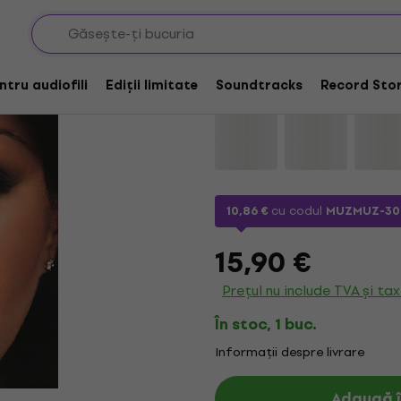
Minnie Riperton - Lov
entru audiofili
Ediții limitate
Soundtracks
Record Stor
Marcă:
Minnie Riperton
Cod pro
10,86 €
cu codul
MUZMUZ-30
15,90 €
Prețul nu include TVA și ta
În stoc, 1 buc.
Informații despre livrare
Adaugă î