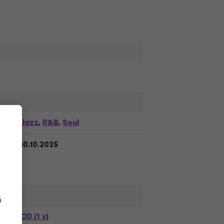
Jazz
R&B
Soul
,
,
10.10.2025
i
CD (1 x)