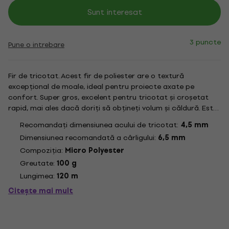
Sunt interesat
3 puncte
Pune o intrebare
Fir de tricotat. Acest fir de poliester are o textură
excepțional de moale, ideal pentru proiecte axate pe
confort. Super gros, excelent pentru tricotat și croșetat
rapid, mai ales dacă doriți să obțineți volum și căldură. Este
potrivit pentru realizarea de amigurumi, jucării de pluș,
Recomandați dimensiunea acului de tricotat:
4,5 mm
pături și accesorii pentru copii, eșarfe călduroase, căciuli...
Dimensiunea recomandată a cârligului:
6,5 mm
Compoziția:
Micro Polyester
Greutate:
100 g
Lungimea:
120 m
Citește mai mult