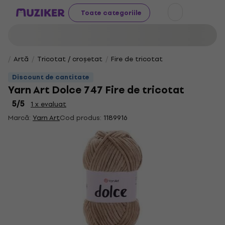
Toate categoriile
Artă
Tricotat / croșetat
Fire de tricotat
Discount de cantitate
Yarn Art Dolce 747 Fire de tricotat
5
/5
1 x evaluat
Marcă:
Yarn Art
Cod produs:
1189916