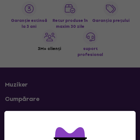
Garanție extinsă
Retur produse în
Garanția prețului
la 3 ani
maxim 30 zile
3M+ clienți
suport
profesional
Muziker
Cumpărare
Linkuri utile