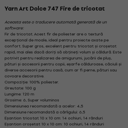
Yarn Art Dolce 747 Fire de tricotat
Aceasta este o traducere automată generată de un
software:
Fir de tricotat. Acest fir de poliester are o textură
excepțional de moale, ideal pentru proiecte axate pe
confort. Super gros, excelent pentru tricotat și croșetat
rapid, mai ales dacă doriți să obțineți volum și căldură. Este
potrivit pentru realizarea de amigurumi, jucării de pluș,
pături și accesorii pentru copii, eșarfe călduroase, căciuli și
diverse accesorii pentru casă, cum ar fi perne, pături sau
covoare decorative.
Compoziție: 100% poliester.
Greutate: 100 g
Lungime: 120 m
Grosime: 6, Super voluminos
Dimensiunea recomandată a acelor: 4,5
Dimensiune recomandată a cârligului: 6,5
Eșantion tricotat 10 x 10 cm: 14 ochiuri, 14 rânduri
Eșantion croșetat 10 x 10 cm: 10 ochiuri, 14 rânduri