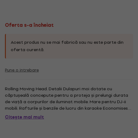
Oferta s-a încheiat
Acest produs nu se mai fabrică sau nu este parte din
oferta curentă.
Pune o intrebare
Rolling Moving Head. Detalii Dulapuri moi dotate cu
căptușeală concepute pentru a proteja și prelungi durata
de viață a corpurilor de iluminat mobile. Mare pentru DJ-ii
mobili. Rafturile și benzile de lucru din karaoke Economisesc
spatiu de transport valoros, permițându-le să fie stivuite
Citește mai mult
fără a fi nevoie de box. .