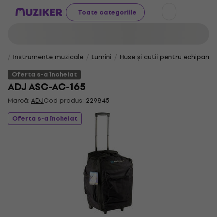
Toate categoriile
Instrumente muzicale
Lumini
Huse și cutii pentru echipame
Oferta s-a încheiat
ADJ ASC-AC-165
Marcă:
ADJ
Cod produs:
229845
Oferta s-a încheiat