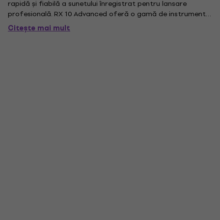
rapidă și fiabilă a sunetului înregistrat pentru lansare
profesională. RX 10 Advanced oferă o gamă de instrumente
inteligente pentru a restaura, curăța și îmbunătăți
Citește mai mult
înregistrările audio cu precizie și eficiență. . Asistență...