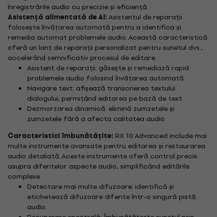
înregistrările audio cu precizie și eficiență.
Asistență alimentată de AI:
Asistentul de reparații
folosește învățarea automată pentru a identifica și
remedia automat problemele audio. Această caracteristică
oferă un lanț de reparații personalizat pentru sunetul dvs.,
accelerând semnificativ procesul de editare.
Asistent de reparații: găsește și remediază rapid
problemele audio folosind învățarea automată.
Navigare text: afișează transcrierea textului
dialogului, permițând editarea pe bază de text.
Dezmorzarea dinamică: elimină zumzetele și
zumzetele fără a afecta calitatea audio.
Caracteristici îmbunătățite:
RX 10 Advanced include mai
multe instrumente avansate pentru editarea și restaurarea
audio detaliată. Aceste instrumente oferă control precis
asupra diferitelor aspecte audio, simplificând editările
complexe.
Detectare mai multe difuzoare: identifică și
etichetează difuzoare diferite într-o singură pistă
audio.