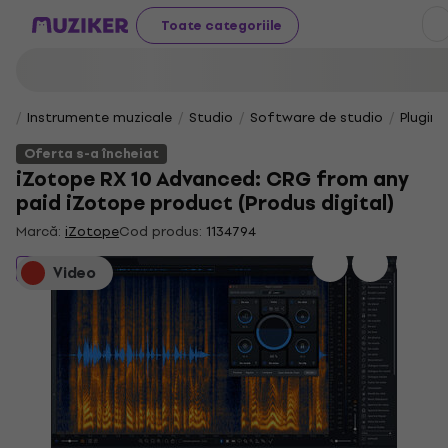
Toate categoriile
Instrumente muzicale
Studio
Software de studio
Plugin-
Oferta s-a încheiat
iZotope RX 10 Advanced: CRG from any
paid iZotope product (Produs digital)
Marcă:
iZotope
Cod produs:
1134794
Oferta s-a încheiat
Video