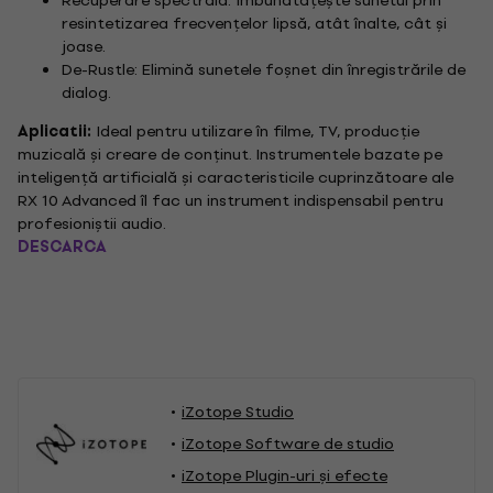
Recuperare spectrală: Îmbunătățește sunetul prin
resintetizarea frecvențelor lipsă, atât înalte, cât și
joase.
De-Rustle: Elimină sunetele foșnet din înregistrările de
dialog.
Aplicatii:
Ideal pentru utilizare în filme, TV, producție
muzicală și creare de conținut. Instrumentele bazate pe
inteligență artificială și caracteristicile cuprinzătoare ale
RX 10 Advanced îl fac un instrument indispensabil pentru
profesioniștii audio.
DESCARCA
iZotope Studio
iZotope Software de studio
iZotope Plugin-uri şi efecte