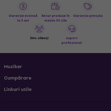
Garanție extinsă
Retur produse în
Garanția prețului
la 3 ani
maxim 30 zile
3M+ clienți
suport
profesional
Muziker
Cumpărare
Linkuri utile