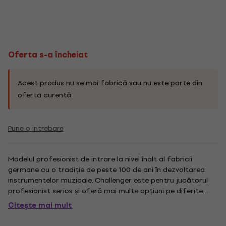
Oferta s-a încheiat
Acest produs nu se mai fabrică sau nu este parte din
oferta curentă.
Pune o intrebare
Modelul profesionist de intrare la nivel înalt al fabricii
germane cu o tradiție de peste 100 de ani în dezvoltarea
instrumentelor muzicale. Challenger este pentru jucătorul
profesionist serios și oferă mai multe opțiuni pe diferite
modele de clopot și plumb. De asemenea, puteți alege din
Citește mai mult
diferite materiale și dimensiuni ale găurilor. Toate...