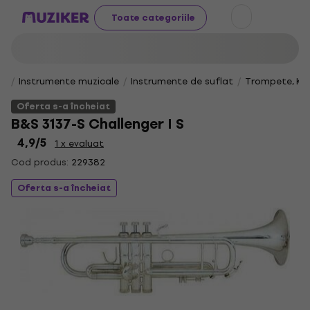
Toate categoriile
Instrumente muzicale
Instrumente de suflat
Trompete, Korn
Oferta s-a încheiat
B&S 3137-S Challenger I S
4,9
/5
1 x evaluat
Cod produs:
229382
Oferta s-a încheiat