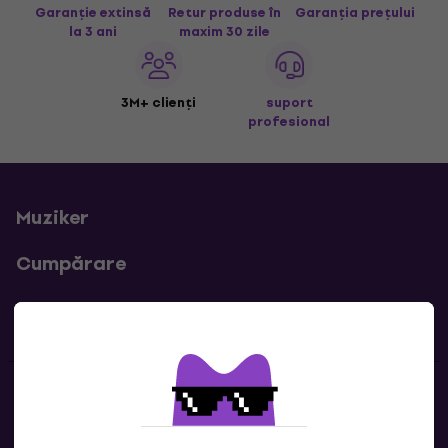
Garanție extinsă
Retur produse în
Garanția prețului
la 3 ani
maxim 30 zile
3M+ clienți
suport
profesional
Muziker
Cumpărare
Linkuri utile
Contacte