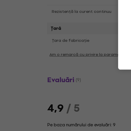
Rezistență la curent continuu
8,8 
Țară
Ţara de fabricaţie
Regat
Am o remarcă cu privire la parametrii
Evaluări
(9)
4,9
/ 5
Pe baza numărului de evaluări: 9