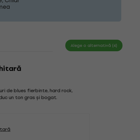
e, Chiar
umea
Alege o alternativă (4)
hitară
ri de blues fierbinte, hard rock,
oduc un ton gras și bogat.
itară