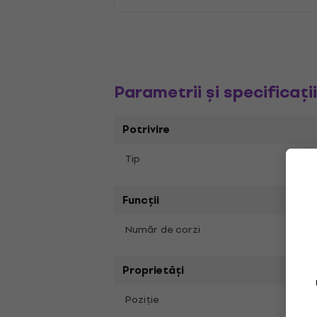
Parametrii și specificați
Potrivire
Singl
Tip
Funcții
6
Număr de corzi
Proprietăți
Medii
Poziţie