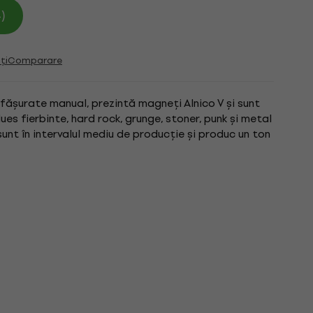
)
ți
Comparare
înfășurate manual, prezintă magneți Alnico V și sunt
ues fierbinte, hard rock, grunge, stoner, punk și metal
 sunt în intervalul mediu de producție și produc un ton