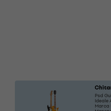
Chita
Psd Gui
Ideale 
Marca 