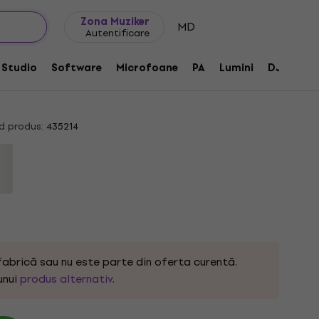
Idei de cadouri
FAQ
Muziker Blog
Zona Muziker
MD
Autentificare
s Boot Camp True Grit ST MW White
Studio
Software
Microfoane
PA
Lumini
DJ
Căș
d produs:
435214
fabrică sau nu este parte din oferta curentă.
unui
produs alternativ
.