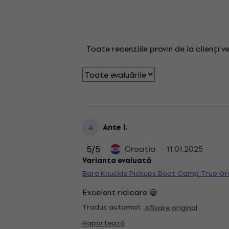
Toate recenziile provin de la clienți v
Ante I.
A
5
/5
Croaţia
11.01.2025
Varianta evaluată
Bare Knuckle Pickups Boot Camp True Gr
Excelent ridicare 😀
Tradus automat
Afișare original
Raportează