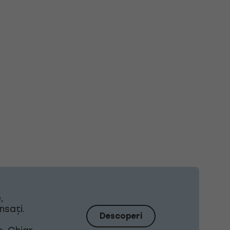
,
nsați.
Descoperi