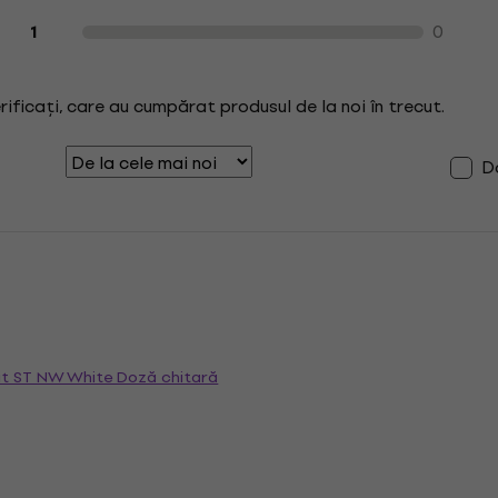
0
1
erificați, care au cumpărat produsul de la noi în trecut.
Do
it ST NW White Doză chitară