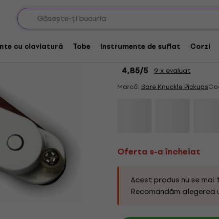
Doze simple (single coil)
Oferta s-a încheiat
Bare Knuckle Pickup
nte cu claviatură
Tobe
Instrumente de suflat
Corzi
Doză chitară
4,85
/5
9 x evaluat
Marcă:
Bare Knuckle Pickups
Co
Oferta s-a încheiat
Acest produs nu se mai 
Recomandăm alegerea 