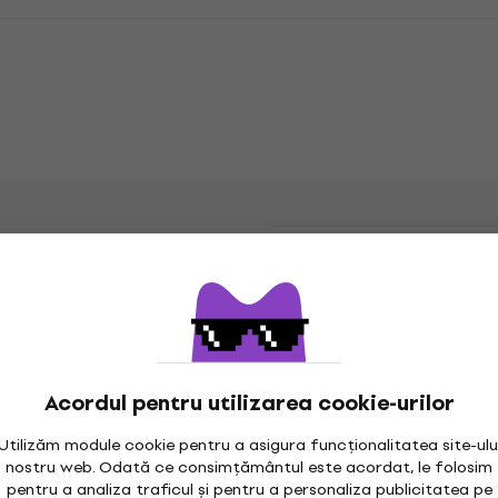
i
e Coil
Tip de magnet
Acordul pentru utilizarea cookie-urilor
Utilizăm module cookie pentru a asigura funcționalitatea site-ulu
nostru web. Odată ce consimțământul este acordat, le folosim
Culoare conform
pentru a analiza traficul și pentru a personaliza publicitatea pe
producătorului