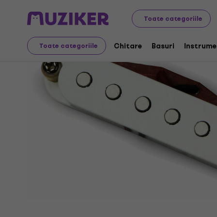
Instrumente muzicale
Chitare
Pickup-uri de chitară
Toate categoriile
Chitare
Basuri
Instrume
Toate categoriile
Oferta s-a încheiat