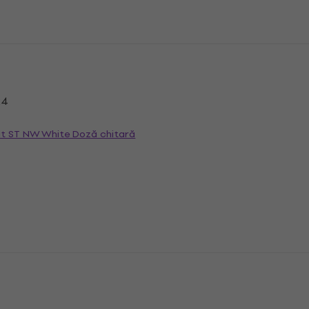
24
it ST NW White Doză chitară