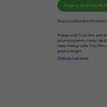
Alege o alternativă (4
Pune o intrebare
Distribuie
Salva
Pickup-urile True Grit sunt 
potrivite pentru tonuri de bl
vechi. Pickup-urile True Grit
gras și bogat.
Citește mai mult