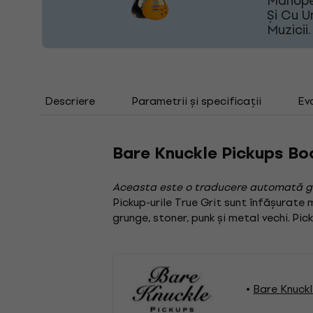
Manoper
Și Cu 
Muzicii.
Descriere
Parametrii și specificații
Ev
Bare Knuckle Pickups Bo
Aceasta este o traducere automată g
Pickup-urile True Grit sunt înfășurate m
grunge, stoner, punk și metal vechi. Pic
Bare Knuckl