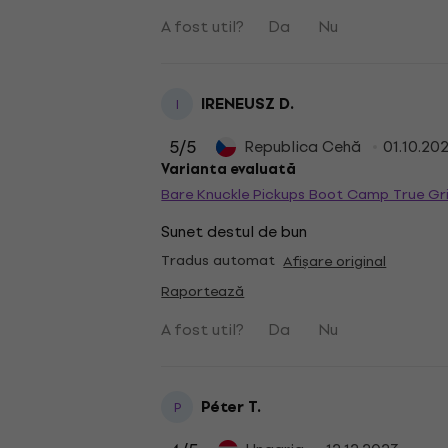
A fost util?
Da
Nu
IRENEUSZ D.
I
5
/5
Republica Cehă
01.10.20
Varianta evaluată
Bare Knuckle Pickups Boot Camp True Gr
Sunet destul de bun
Tradus automat
Afișare original
Raportează
A fost util?
Da
Nu
Péter T.
P