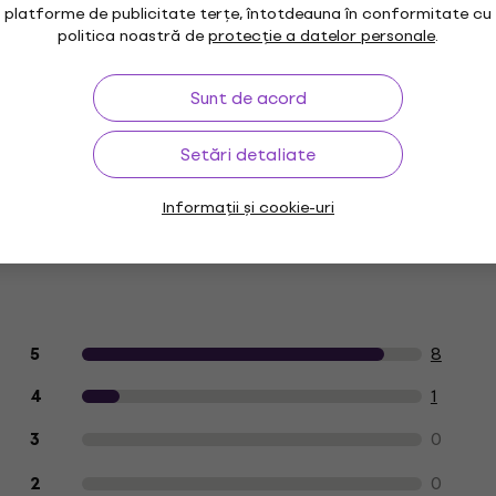
platforme de publicitate terțe, întotdeauna în conformitate cu
politica noastră de
protecție a datelor personale
.
kOhm
Sunt de acord
ul Unit
Setări detaliate
Informații și cookie-uri
Evaluarea produselor de către clienți
8
5
1
4
0
3
0
2