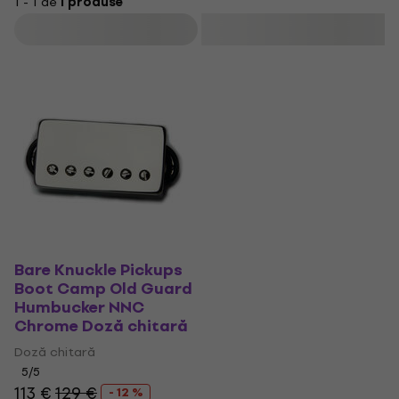
1 - 1 de
1 produse
Filtrare
Bare Knuckle Pickups
Boot Camp Old Guard
Humbucker NNC
Chrome Doză chitară
Doză chitară
5
/5
113 €
129 €
- 12 %