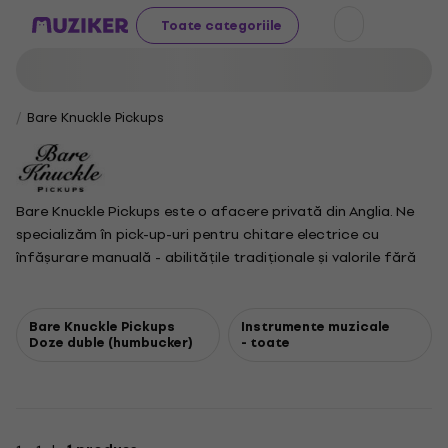
Toate categoriile
Bare Knuckle Pickups
Bare Knuckle Pickups este o afacere privată din Anglia. Ne
specializăm în pick-up-uri pentru chitare electrice cu
înfășurare manuală - abilitățile tradiționale și valorile fără
compromisuri formează baza unei companii muncitoare și
orientate spre viitor. Valorile noastre înseamnă că suntem
întotdeauna gata să luptăm și să apărăm ceea ce credem!
Bare Knuckle Pickups
Instrumente muzicale
Doze duble (humbucker)
- toate