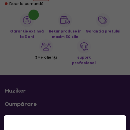
Doar la comandă
Garanție extinsă
Retur produse în
Garanția prețului
la 3 ani
maxim 30 zile
3M+ clienți
suport
profesional
Muziker
Cumpărare
Linkuri utile