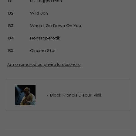
B1
Six Legged Man
B2
Wild Son
B3
When I Go Down On You
B4
Nonstoperotik
B5
Cinema Star
Am o remarcă cu privire la descriere
Black Francis Discuri vinil