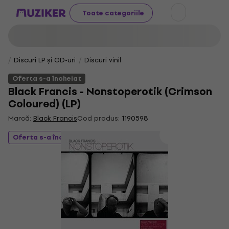
Toate categoriile
Discuri LP și CD-uri
Discuri vinil
Oferta s-a încheiat
Black Francis - Nonstoperotik (Crimson
Coloured) (LP)
Marcă:
Black Francis
Cod produs:
1190598
Oferta s-a încheiat