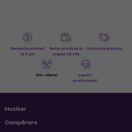
Garanție extinsă
Retur produse în
Garanția prețului
la 3 ani
maxim 30 zile
3M+ clienți
suport
profesional
Muziker
Cumpărare