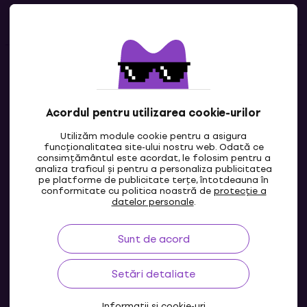
Linkuri utile
Contacte
Contactează-ne
Acordul pentru utilizarea cookie-urilor
Utilizăm module cookie pentru a asigura
funcționalitatea site-ului nostru web. Odată ce
consimțământul este acordat, le folosim pentru a
analiza traficul și pentru a personaliza publicitatea
pe platforme de publicitate terțe, întotdeauna în
conformitate cu politica noastră de
protecție a
datelor personale
.
Sunt de acord
MD
Setări detaliate
Informații și cookie-uri