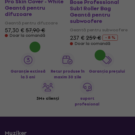
Pro Skin Cover - White
Bose Professional
Geantă pentru
Sub1 Roller Bag
difuzoare
Geantă pentru
subwoofere
Geantă pentru difuzoare
57,30 €
57,90 €
Geantă pentru subwoofere
Doar la comandă
237 €
259 €
- 8 %
Doar la comandă
Garanție extinsă
Retur produse în
Garanția prețului
la 3 ani
maxim 30 zile
3M+ clienți
suport
profesional
Muziker