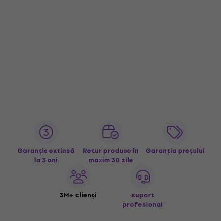
Garanție extinsă
Retur produse în
Garanția prețului
la 3 ani
maxim 30 zile
3M+ clienți
suport
profesional