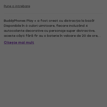
Pune o intrebare
BuddyPhones Play + a fost creat cu distracția la bază!
Disponibile în 6 culori uimitoare, fiecare incluzând 4
autocolante decorative cu personaje super distractive,
aceste căști fără fir au o baterie în valoare de 20 de ore,
permițându-le copiilor să se miște și să se joace fără să se
Citește mai mult
îngrijoreze că un cablu le va interveni. Dacă preferați...