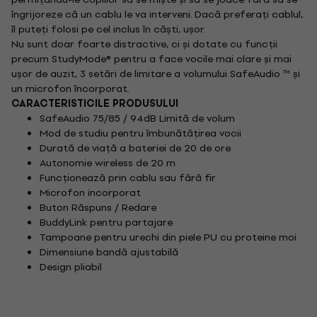
îngrijoreze că un cablu le va interveni. Dacă preferați cablul,
îl puteți folosi pe cel inclus în căști, ușor.
Nu sunt doar foarte distractive, ci și dotate cu funcții
precum StudyMode® pentru a face vocile mai clare și mai
ușor de auzit, 3 setări de limitare a volumului SafeAudio ™ și
un microfon încorporat.
CARACTERISTICILE PRODUSULUI
SafeAudio 75/85 / 94dB Limită de volum
Mod de studiu pentru îmbunătățirea vocii
Durată de viață a bateriei de 20 de ore
Autonomie wireless de 20 m
Funcționează prin cablu sau fără fir
Microfon incorporat
Buton Răspuns / Redare
BuddyLink pentru partajare
Tampoane pentru urechi din piele PU cu proteine moi
Dimensiune bandă ajustabilă
Design pliabil