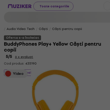
Toate categoriile
Audio Video Tech
Căști
Căști pentru copii
Oferta s-a încheiat
BuddyPhones Play+ Yellow Căști pentru
copii
5
/5
6 x evaluat
Cod produs:
435190
Oferta s-a încheiat
Video