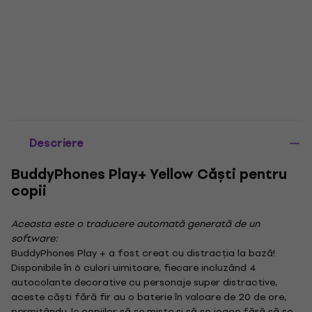
Descriere
BuddyPhones Play+ Yellow Căști pentru
copii
Aceasta este o traducere automată generată de un
software:
BuddyPhones Play + a fost creat cu distracția la bază!
Disponibile în 6 culori uimitoare, fiecare incluzând 4
autocolante decorative cu personaje super distractive,
aceste căști fără fir au o baterie în valoare de 20 de ore,
permițându-le copiilor să se miște și să se joace fără să se