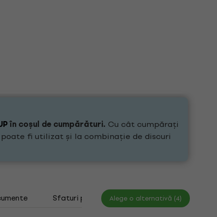
UP
în coșul de cumpărături.
Cu cât cumpărați
oate fi utilizat și la combinație de discuri
umente
Sfaturi pentru îngrijirea discurilor de vinil
Alege o alternativă (4)