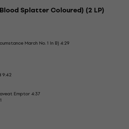
(Blood Splatter Coloured) (2 LP)
umstance March No. 1 In B) 4:29
d 9:42
Caveat Emptor 4:37
1