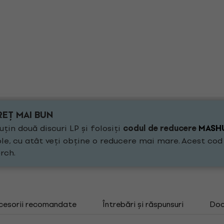
REȚ MAI BUN
țin două discuri LP și folosiți
codul de reducere
MASH
le, cu atât veți obține o reducere mai mare. Acest cod p
rch.
cesorii recomandate
Întrebări și răspunsuri
Doc