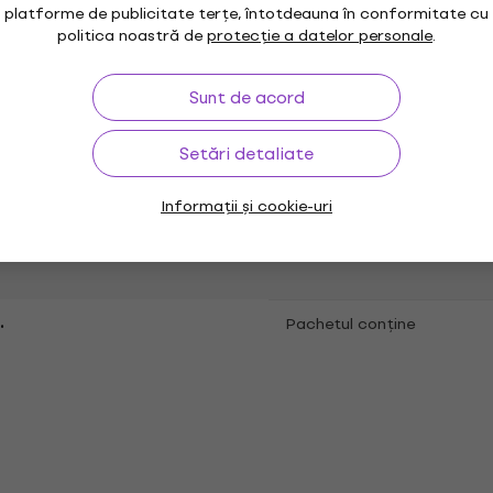
platforme de publicitate terțe, întotdeauna în conformitate cu
h Metal
Metal
,
Subgen
politica noastră de
protecție a datelor personale
.
Sunt de acord
Data publicării
ar Blast
Viteză
Setări detaliate
lucidă
Culoare conform
Informații și cookie-uri
producătorului
.
Pachetul conține