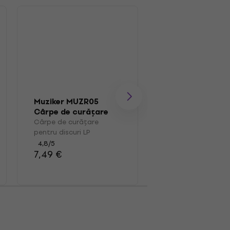
Muziker MUZR05
Muziker MUZR41
Cârpe de curățare
Cutie pentru
pentru discuri LP
înregistrări LP
Cârpe de curățare
Cutie pentru înregi
pentru discuri LP
LP
4,8
/5
4,4
/5
7,49 €
39,90 €