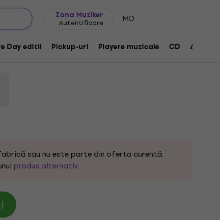
Idei de cadouri
FAQ
Muziker Blog
Zona Muziker
MD
Autentificare
ies (Blood Splatter Coloured) (2 LP)
e Day editii
Pickup-uri
Playere muzicale
CD
Accesor
04545
fabrică sau nu este parte din oferta curentă.
unui
produs alternativ
.
)