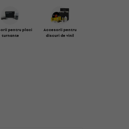
orii pentru placi
Accesorii pentru
turnante
discuri de vinil