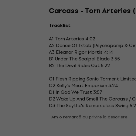
Carcass - Torn Arteries 
Tracklist
A1 Torn Arteries 4:02
A2 Dance Of Ixtab (Psychopomp & Circ
A3 Eleanor Rigor Mortis 4:14
B1 Under The Scalpel Blade 3:55
B2 The Devil Rides Out 5:22
C1 Flesh Ripping Sonic Torment Limite
C2 Kelly's Meat Emporium 3:24
D1 In God We Trust 3:57
D2 Wake Up And Smell The Carcass / 
D3 The Scythe's Remorseless Swing 5:2
Am o remarcă cu privire la descriere