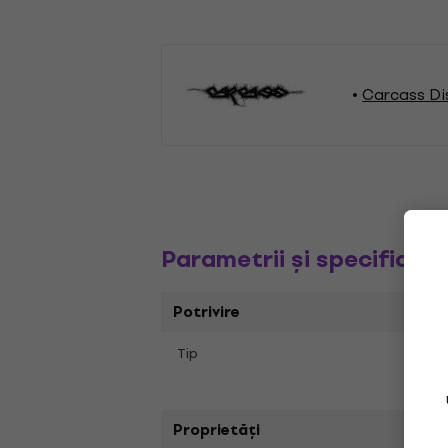
Carcass Dis
Parametrii și specificați
Potrivire
Tip
Album
Ster
Proprietăți