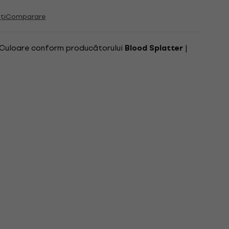
ți
Comparare
 Culoare conform producătorului
|
Blood Splatter