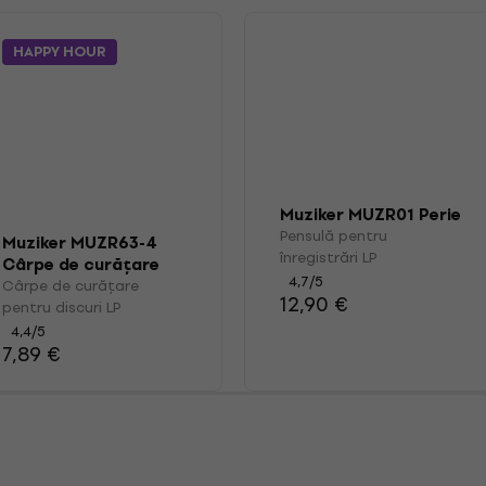
HAPPY HOUR
Muziker MUZR01 Perie
Pensulă pentru
Muziker MUZR63-4
înregistrări LP
Cârpe de curățare
4,7
/5
pentru discuri LP
Cârpe de curățare
12,90 €
pentru discuri LP
4,4
/5
7,89 €