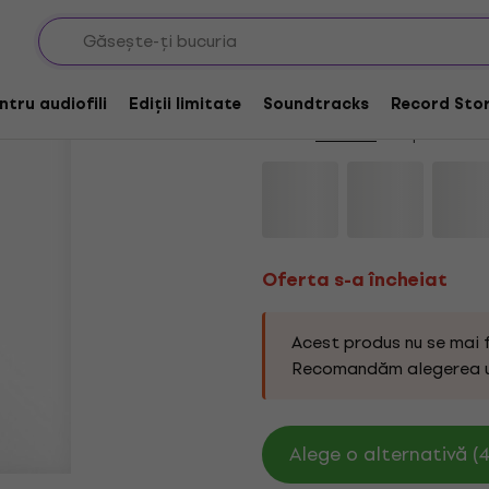
Oferta s-a încheiat
Carcass - Torn Arter
entru audiofili
Ediții limitate
Soundtracks
Record Stor
Marcă:
Carcass
Cod produs:
11
Oferta s-a încheiat
Acest produs nu se mai 
Recomandăm alegerea 
Alege o alternativă (4