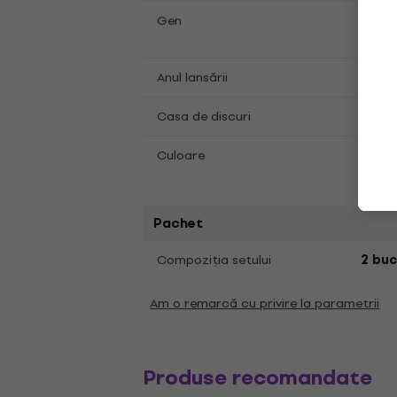
Deat
Gen
2021
Anul lansării
Nucle
Casa de discuri
Culoare
Trans
Pachet
Compoziția setului
2 buc
Am o remarcă cu privire la parametrii
Produse recomandate