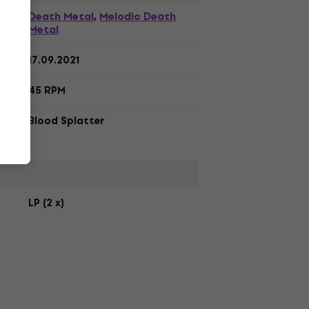
Death Metal
Melodic Death
,
Metal
17.09.2021
45 RPM
Blood Splatter
LP (2 x)