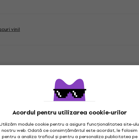
curi vinil
i
, Colorat, LP disc,
Acordul pentru utilizarea cookie-urilor
eo
Utilizăm module cookie pentru a asigura funcționalitatea site-ulu
nostru web. Odată ce consimțământul este acordat, le folosim
pentru a analiza traficul și pentru a personaliza publicitatea pe