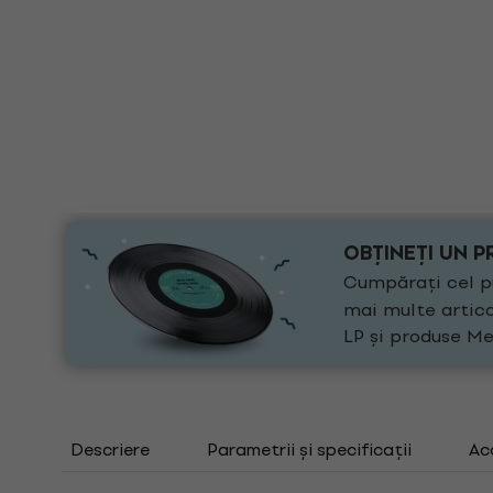
OBȚINEȚI UN P
Cumpărați cel pu
mai multe artico
LP și produse Me
Descriere
Parametrii și specificații
Ac