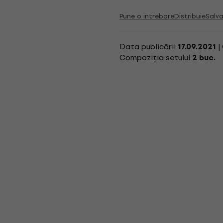
Pune o intrebare
Distribuie
Salva
Data publicării
|
17.09.2021
Compoziția setului
2 buc.