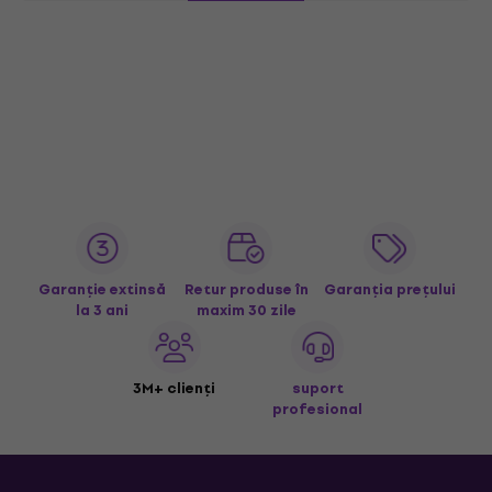
Garanție extinsă
Retur produse în
Garanția prețului
la 3 ani
maxim 30 zile
3M+ clienți
suport
profesional