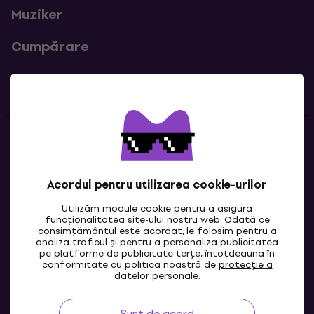
Muziker
Cumpărare
Linkuri utile
Contacte
Contactează-ne
Acordul pentru utilizarea cookie-urilor
Utilizăm module cookie pentru a asigura
funcționalitatea site-ului nostru web. Odată ce
consimțământul este acordat, le folosim pentru a
analiza traficul și pentru a personaliza publicitatea
pe platforme de publicitate terțe, întotdeauna în
conformitate cu politica noastră de
protecție a
datelor personale
.
Sunt de acord