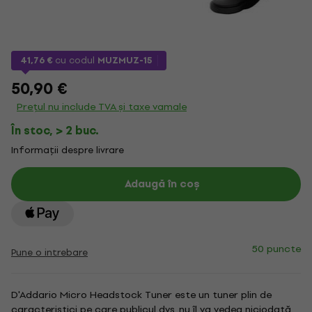
41,76 €
cu codul
MUZMUZ-15
50,90 €
Prețul nu include TVA și taxe vamale
În stoc, > 2 buc.
Informații despre livrare
Adaugă în coș
50 puncte
Pune o intrebare
D'Addario Micro Headstock Tuner este un tuner plin de
caracteristici pe care publicul dvs. nu îl va vedea niciodată.