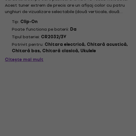
Acest tuner extrem de precis are un afișaj color cu patru
unghiuri de vizualizare selectabile (două verticale, două
orizontale) într-o carcasă care se îmbină cu estetica
Tip:
Clip-On
oricărui instrument. Algoritmii avansați de reglare vă...
Poate functiona pe baterii:
Da
Tipul bateriei:
CR2032/3V
Potrivit pentru:
Chitara electrică, Chitară acustică,
Chitară bas, Chitară clasică, Ukulele
Citește mai mult