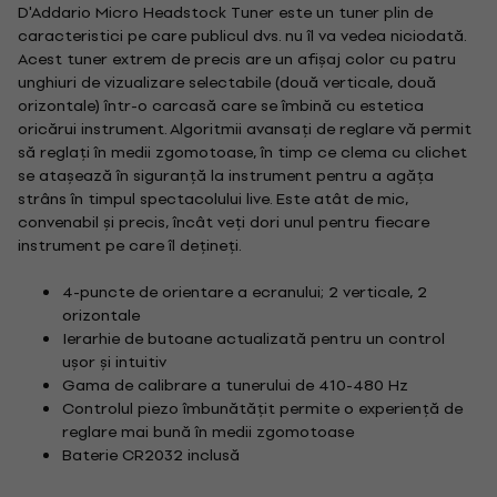
D'Addario Micro Headstock Tuner este un tuner plin de
caracteristici pe care publicul dvs. nu îl va vedea niciodată.
Acest tuner extrem de precis are un afișaj color cu patru
unghiuri de vizualizare selectabile (două verticale, două
orizontale) într-o carcasă care se îmbină cu estetica
oricărui instrument. Algoritmii avansați de reglare vă permit
să reglați în medii zgomotoase, în timp ce clema cu clichet
se atașează în siguranță la instrument pentru a agăța
strâns în timpul spectacolului live. Este atât de mic,
convenabil și precis, încât veți dori unul pentru fiecare
instrument pe care îl dețineți.
4-puncte de orientare a ecranului; 2 verticale, 2
orizontale
Ierarhie de butoane actualizată pentru un control
ușor și intuitiv
Gama de calibrare a tunerului de 410-480 Hz
Controlul piezo îmbunătățit permite o experiență de
reglare mai bună în medii zgomotoase
Baterie CR2032 inclusă