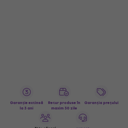
Garanție extinsă
Retur produse în
Garanția prețului
la 3 ani
maxim 30 zile