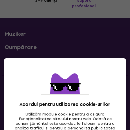
3M+ clienți
suport
profesional
Muziker
Cumpărare
Linkuri utile
Contacte
Contactează-ne
Acordul pentru utilizarea cookie-urilor
Utilizăm module cookie pentru a asigura
funcționalitatea site-ului nostru web. Odată ce
consimțământul este acordat, le folosim pentru a
analiza traficul și pentru a personaliza publicitatea