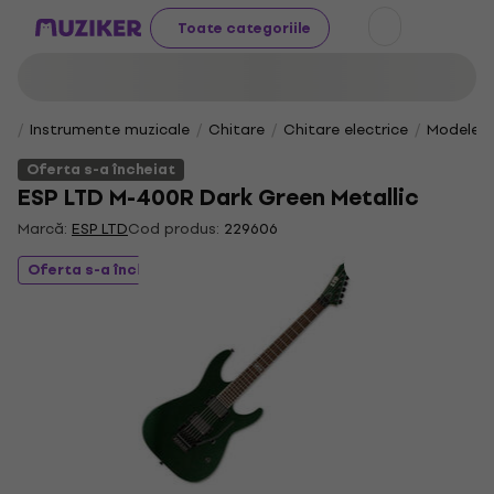
Toate categoriile
Instrumente muzicale
Chitare
Chitare electrice
Modele S
Oferta s-a încheiat
ESP LTD M-400R Dark Green Metallic
Marcă:
ESP LTD
Cod produs:
229606
Oferta s-a încheiat