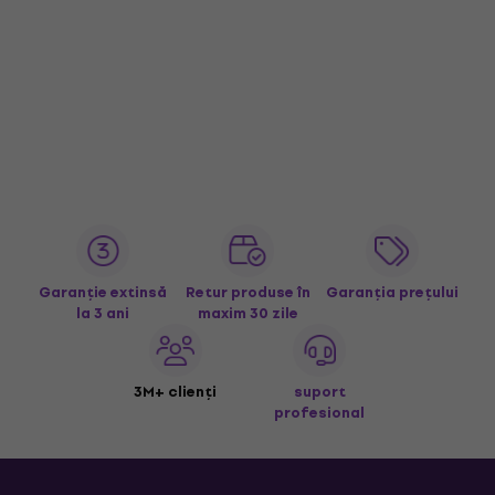
Garanție extinsă
Retur produse în
Garanția prețului
la 3 ani
maxim 30 zile
3M+ clienți
suport
profesional