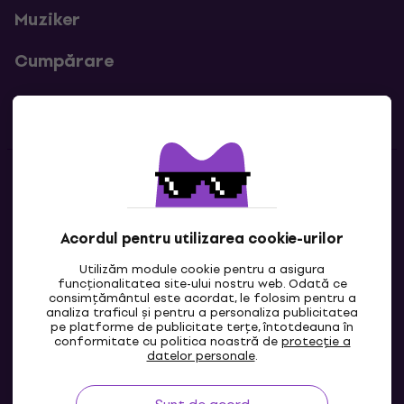
Muziker
Cumpărare
Linkuri utile
Contacte
Contactează-ne
Acordul pentru utilizarea cookie-urilor
Utilizăm module cookie pentru a asigura
funcționalitatea site-ului nostru web. Odată ce
consimțământul este acordat, le folosim pentru a
analiza traficul și pentru a personaliza publicitatea
pe platforme de publicitate terțe, întotdeauna în
conformitate cu politica noastră de
protecție a
datelor personale
.