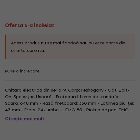
Oferta s-a încheiat
Acest produs nu se mai fabrică sau nu este parte din
oferta curentă.
Pune o intrebare
Chitara electrica din seria M. Corp: Mahogany - Gât: Bolt-
On, 3pc Arțar, Ușoară - Fretboard: Lemn de trandafir -
Scară: 648 mm - Rază fretboard: 350 mm - Lățimea piuliței:
43 mm - Frets: 24 Jumbo - : EMG 85 - Pickup de pod: EMG 81
- Finisaj: verde inchis metalic. .
Citește mai mult