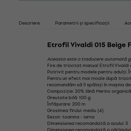
Descriere
Parametrii și specificații
Ac
Etrofil Vivaldi 015 Beige 
Aceasta este o traducere automată g
Fire de tricotat manual Etrofil Vivald
Potrivit pentru modele pentru adulți. În
Pentru un efect mai moale după tricota
recomandăm să îl spălați în mașina de
Compoziție: 20% lână Merino organică
Greutate bilă: 100 g
Înfășurare: 200 m
Grosimea firului: mediu (4)
Sezon: toamna - iarna
Dimensiunea recomandată a acului: 5
Dimensiunea recomandată a cârligului