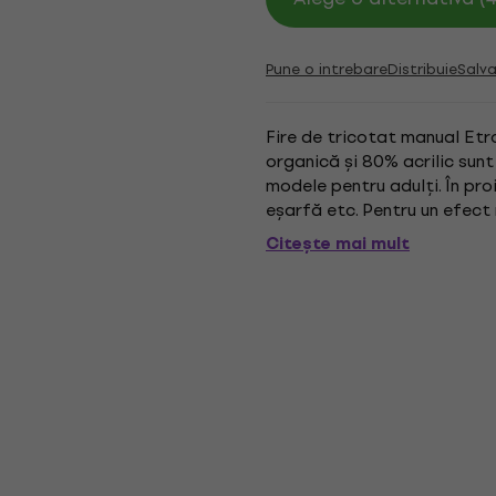
Pune o intrebare
Distribuie
Salva
Fire de tricotat manual Etr
organică și 80% acrilic sunt
modele pentru adulți. În proi
eșarfă etc. Pentru un efect
orice detergent de lână. Pent
Citește mai mult