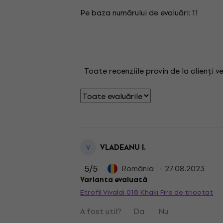
Pe baza numărului de evaluări: 11
Toate recenziile provin de la clienți v
VLADEANU I.
V
5
/5
România
27.08.2023
Varianta evaluată
Etrofil Vivaldi 018 Khaki Fire de tricotat
A fost util?
Da
Nu