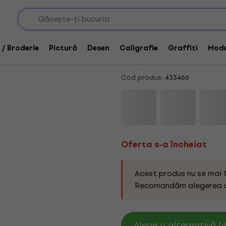
Oferta s-a încheiat
Etrofil Vivaldi 015 Be
 / Broderie
Pictură
Desen
Caligrafie
Graffiti
Mode
4,9
/5
11 x evaluat
Cod produs:
433466
Oferta s-a încheiat
Acest produs nu se mai 
Recomandăm alegerea 
Alege o alternativă (4