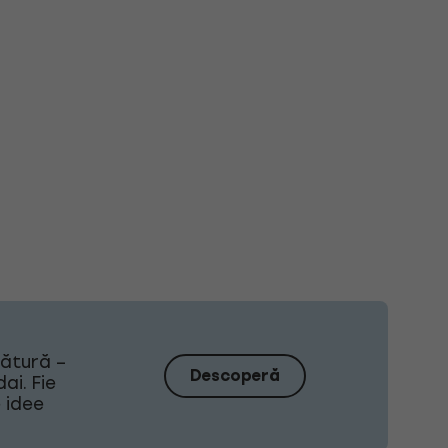
sătură –
Descoperă
ai. Fie
e idee