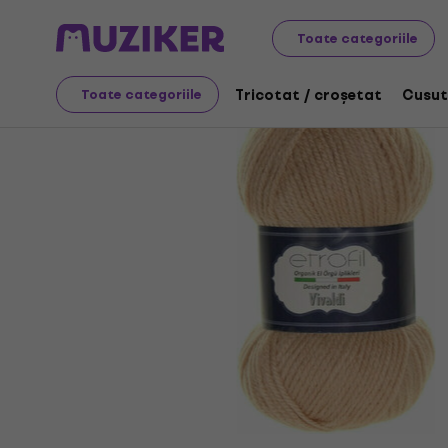
Artă
Tricotat / croșetat
Fire de tricotat
Toate categoriile
Tricotat / croșetat
Cusut
Toate categoriile
Oferta s-a încheiat