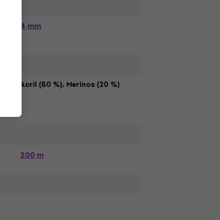
4 mm
 a
Acril (80 %), Merinos (20 %)
200 m