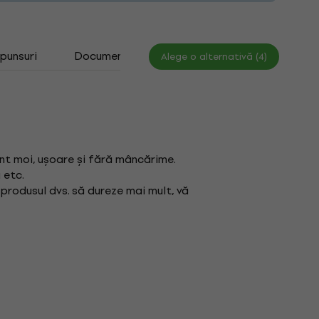
spunsuri
Documente
Alege o alternativă (4)
unt moi, ușoare și fără mâncărime.
 etc.
produsul dvs. să dureze mai mult, vă