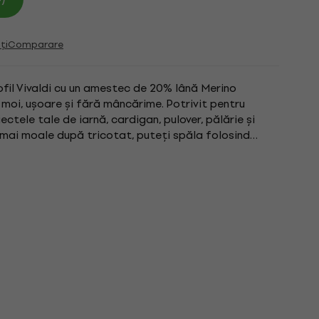
ți
Comparare
ofil Vivaldi cu un amestec de 20% lână Merino
 moi, ușoare și fără mâncărime. Potrivit pentru
ectele tale de iarnă, cardigan, pulover, pălărie și
 mai moale după tricotat, puteți spăla folosind
ru ca...