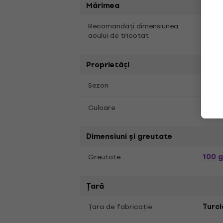
Mărimea
4,5 
Recomandați dimensiunea
acului de tricotat
Proprietăți
Prima
Sezon
Culoare
015 B
Dimensiuni și greutate
100 g
Greutate
Țară
Ţara de fabricaţie
Turci