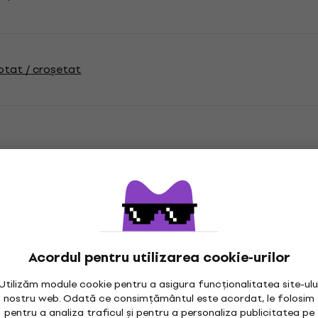
cotat / croșetat
i
de tricotat
Tipul firelor
Acordul pentru utilizarea cookie-urilor
Utilizăm module cookie pentru a asigura funcționalitatea site-ulu
tat cu ace
nostru web. Odată ce consimțământul este acordat, le folosim
pentru a analiza traficul și pentru a personaliza publicitatea pe