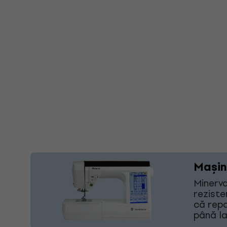
Mașin
Minerva
reziste
că repa
până la