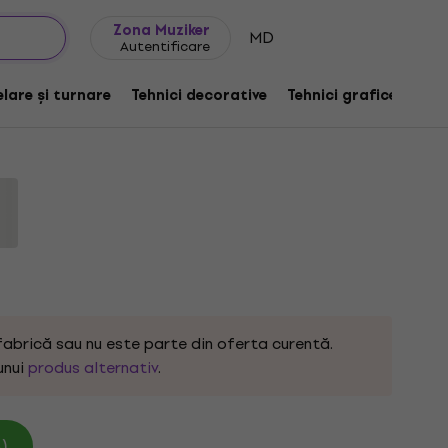
Idei de cadouri
FAQ
Muziker Blog
Zona Muziker
MD
Autentificare
ige Fire de tricotat
lare și turnare
Tehnici decorative
Tehnici grafice
De
fabrică sau nu este parte din oferta curentă.
unui
produs alternativ
.
)