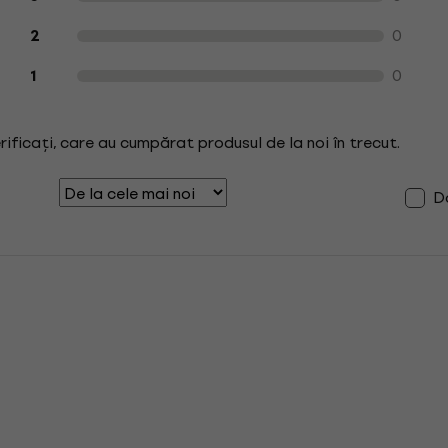
0
2
0
1
erificați, care au cumpărat produsul de la noi în trecut.
Do