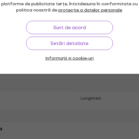
platforme de publicitate terțe, întotdeauna în conformitate cu
politica noastră de
protecție a datelor personale
.
mm
Dimensiunea recomandată
cârligului
Sunt de acord
Setări detaliate
vara, Vara
Compoziția
Informații și cookie-uri
eige
Lungimea
a