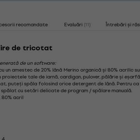
cesorii recomandate
Evaluări
(11)
Întrebări și ră
Fire de tricotat
enerată de un software:
i cu un amestec de 20% lână Merino organică și 80% acrilic s
 proiectele tale de iarnă, cardigan, pulover, pălărie și eșarfă
t, puteți spăla folosind orice detergent de lână. Pentru ca 
 spălat cu setări delicate de program / spălare manuală.
 80% acril
: 4