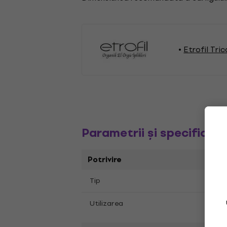
Etrofil Tri
Parametrii și specificați
Potrivire
Tip
Fire 
Trico
Utilizarea