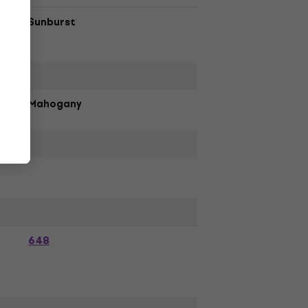
Sunburst
Mahogany
648