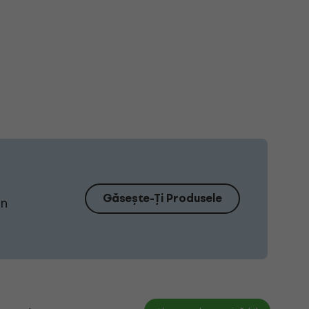
Găsește-Ți Produsele
Un