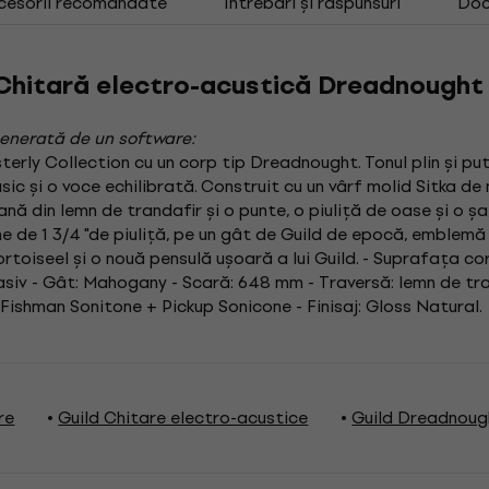
cesorii recomandate
Întrebări și răspunsuri
Doc
Chitară electro-acustică Dreadnought
enerată de un software:
terly Collection cu un corp tip Dreadnought. Tonul plin și p
sic și o voce echilibrată. Construit cu un vârf molid Sitka de 
nă din lemn de trandafir și o punte, o piuliță de oase și o ș
 de 1 3/4 "de piuliță, pe un gât de Guild de epocă, emblemă
ortoiseel și o nouă pensulă ușoară a lui Guild. - Suprafața cor
siv - Gât: Mahogany - Scară: 648 mm - Traversă: lemn de tran
Fishman Sonitone + Pickup Sonicone - Finisaj: Gloss Natural.
re
Guild Chitare electro-acustice
Guild Dreadnoug