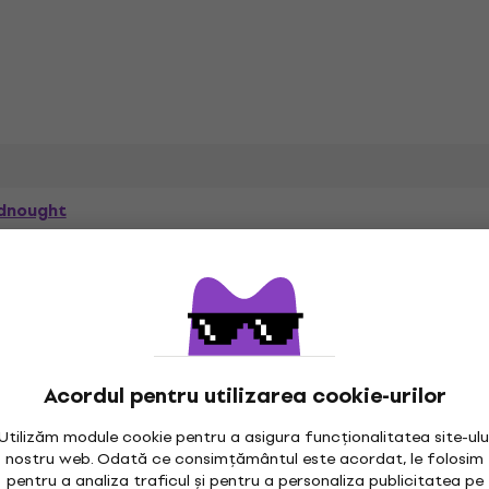
i
dnought
Acordul pentru utilizarea cookie-urilor
 dreaptă
Tăiată (cutaway)
Utilizăm module cookie pentru a asigura funcționalitatea site-ulu
nostru web. Odată ce consimțământul este acordat, le folosim
t
Număr de taste
pentru a analiza traficul și pentru a personaliza publicitatea pe