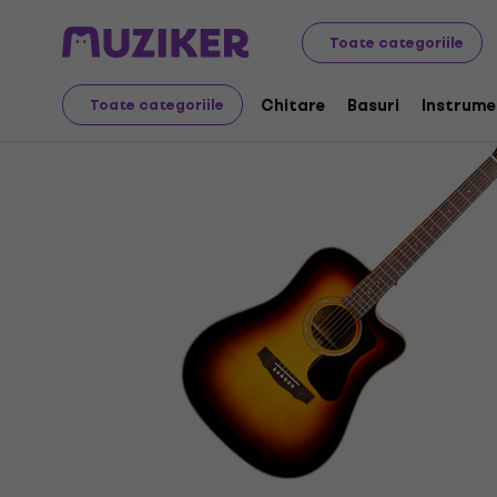
Instrumente muzicale
Chitare
Chitare electro-acust
Toate categoriile
Chitare
Basuri
Instrume
Toate categoriile
Oferta s-a încheiat