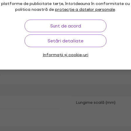
platforme de publicitate terțe, întotdeauna în conformitate cu
Culoare conform
politica noastră de
protecție a datelor personale
.
producătorului
Sunt de acord
Setări detaliate
gany
Gat
Informații și cookie-uri
e
Lungime scală (mm)