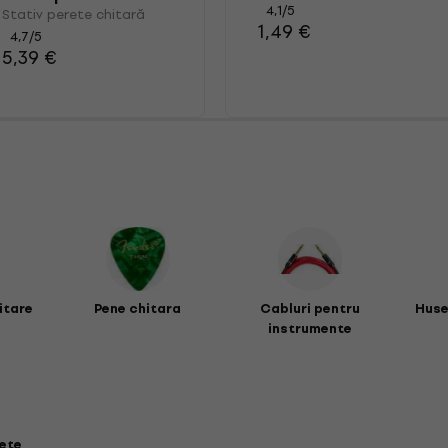
4,1
/5
Stativ perete chitară
1,49 €
4,7
/5
5,39 €
itare
Pene chitara
Cabluri pentru
Huse
instrumente
rete