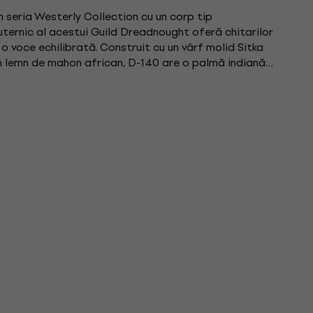
 seria Westerly Collection cu un corp tip
uternic al acestui Guild Dreadnought oferă chitarilor
 o voce echilibrată. Construit cu un vârf molid Sitka
din lemn de mahon african, D-140 are o palmă indiană