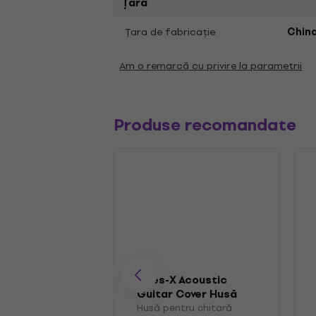
Țară
Ţara de fabricaţie
Chin
Am o remarcă cu privire la parametrii
Produse recomandate
Veles-X Acoustic
Guitar Cover Husă
pentru chitară
Husă pentru chitară