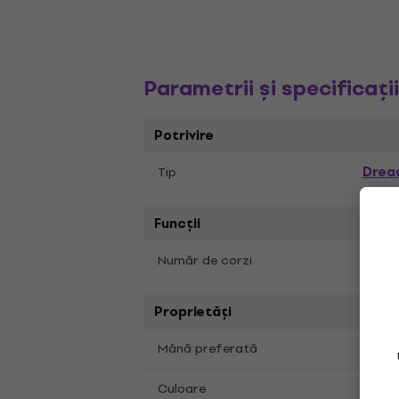
Parametrii și specificați
Potrivire
Drea
Tip
Funcții
6
Număr de corzi
Proprietăți
Mâna
Mână preferată
Burs
Culoare