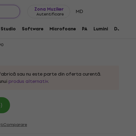
Idei de cadouri
FAQ
Muziker Blog
Zona Muziker
MD
Autentificare
rst Chitară electro-acustică
Studio
Software
Microfoane
PA
Lumini
DJ
Căș
90
fabrică sau nu este parte din oferta curentă.
unui
produs alternativ
.
)
ți
Comparare