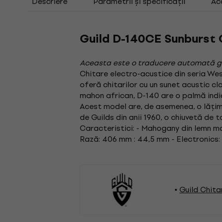
Descriere
Parametrii și specificații
Ac
Guild D-140CE Sunburst 
Aceasta este o traducere automată g
Chitare electro-acustice din seria Wes
oferă chitarilor cu un sunet acustic cla
mahon african, D-140 are o palmă india
Acest model are, de asemenea, o lățime
de Guilds din anii 1960, o chiuvetă de t
Caracteristici: - Mahogany din lemn ma
Rază: 406 mm : 44,5 mm - Electronics: 
Guild Chita