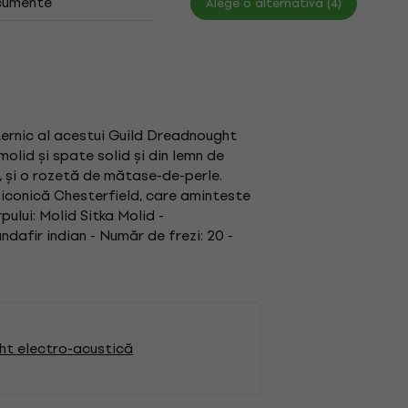
umente
Alege o alternativă (4)
uternic al acestui Guild Dreadnought
molid și spate solid și din lemn de
a, și o rozetă de mătase-de-perle.
 iconică Chesterfield, care aminteste
pului: Molid Sitka Molid -
dafir indian - Număr de frezi: 20 -
ht electro-acustică