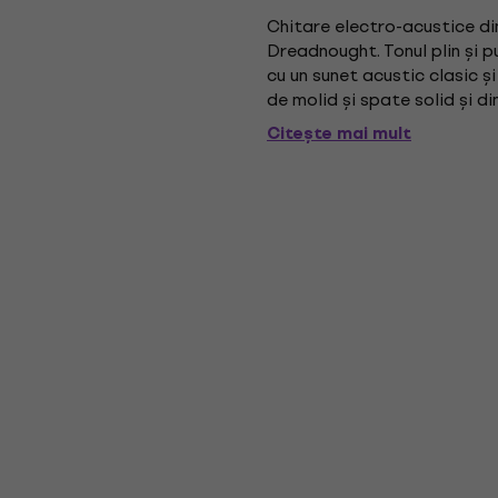
Chitare electro-acustice din
Dreadnought. Tonul plin și p
cu un sunet acustic clasic și
de molid și spate solid și 
din lemn de trandafir și o...
Citește mai mult