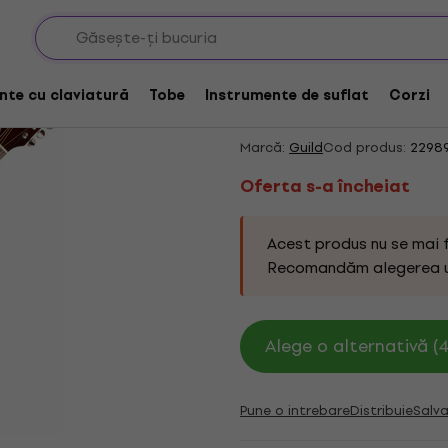
ice
Dreadnought electro-acustică
Oferta s-a încheiat
Guild D-140CE Sunbu
nte cu claviatură
Tobe
Instrumente de suflat
Corzi
Dreadnought
Marcă:
Guild
Cod produs:
2298
Oferta s-a încheiat
Acest produs nu se mai 
Recomandăm alegerea 
Alege o alternativă (4
Pune o intrebare
Distribuie
Salva