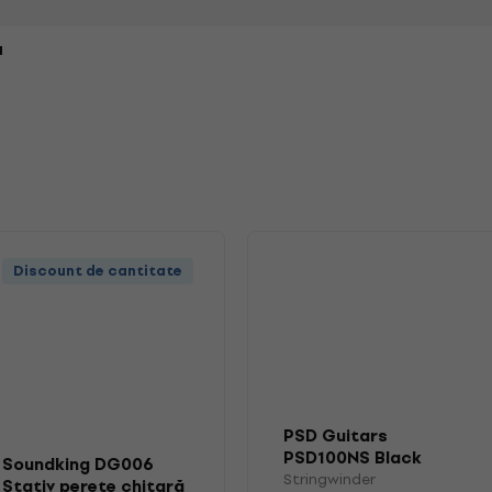
a
Discount de cantitate
PSD Guitars
PSD100NS Black
Soundking DG006
Stringwinder
Stringwinder
Stativ perete chitară