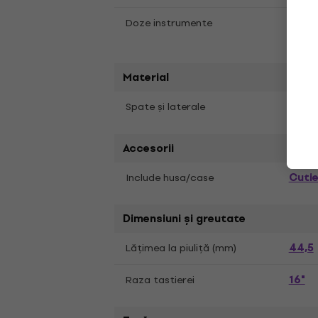
Da
Doze instrumente
Material
Maho
Spate și laterale
Accesorii
Cuti
Include husa/case
Dimensiuni și greutate
44,5
Lățimea la piuliță (mm)
16"
Raza tastierei