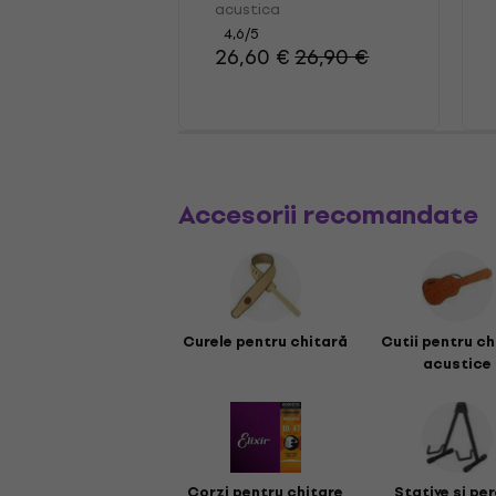
acustica
acustica
4,6
/5
26,60 €
26,90 €
Accesorii recomandate
Curele pentru chitară
Cutii pentru ch
acustice
Corzi pentru chitare
Stative și pe