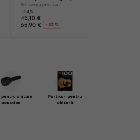
Software partituri
4,8
/5
45,10 €
65,90 €
- 32 %
 pentru chitare
Partituri pentru
acustice
chitară