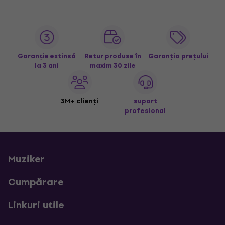
Garanție extinsă
Retur produse în
Garanția prețului
la 3 ani
maxim 30 zile
3M+ clienți
suport
profesional
Muziker
Cumpărare
Linkuri utile