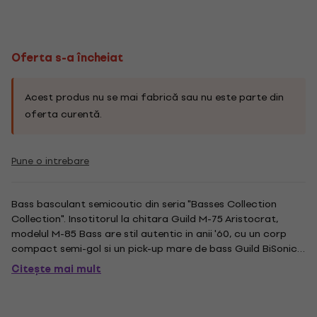
Oferta s-a încheiat
Acest produs nu se mai fabrică sau nu este parte din
oferta curentă.
Pune o intrebare
Bass basculant semicoutic din seria "Basses Collection
Collection". Insotitorul la chitara Guild M-75 Aristocrat,
modelul M-85 Bass are stil autentic in anii '60, cu un corp
compact semi-gol si un pick-up mare de bass Guild BiSonic,
care impreuna creeaza boom-ul sonic al unui instrument de
Citește mai mult
doua ori mai mare. Corpul cu o singură mărime are o...