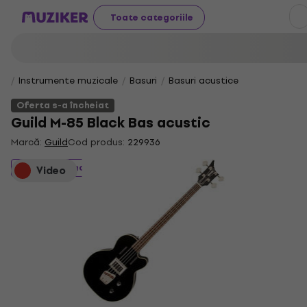
Toate categoriile
Instrumente muzicale
Basuri
Basuri acustice
Oferta s-a încheiat
Guild M-85 Black Bas acustic
Marcă:
Guild
Cod produs:
229936
Oferta s-a încheiat
Video