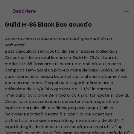
Descriere
Guild M-85 Black Bas acustic
Aceasta este o traducere automată generată de un
software:
Bass basculant semicoutic din seria "Basses Collection
Collection". Insotitorul la chitara Guild M-75 Aristocrat,
modelul M-85 Bass are stil autentic in anii '60, cu un corp
compact semi-gol si un pick-up mare de bass Guild BiSonic,
care impreuna creeaza boom-ul sonic al unui instrument de
doua ori mai mare. Corpul cu o singură mărime are o
adâncime de 2 3/4 "și o grosime de 13 1/2" în partea
inferioară, cu o arce de molid arcuit și arțar spate și lateral.
Corpul are, de asemenea, o caracteristică elegantă de
legare a corpului alb din fildeș, purpuriu negru / alb, o
încovoiere parțială centrală și opriri duble. Acest bas
distinctiv are de asemenea o lungime de scară de 30 3/4 ",
legată de gât de mahon din trei bucăți, cu un profil U" tip
"vintage", cu unghi de 21 "din lemn de trandafir cu rază de 12"