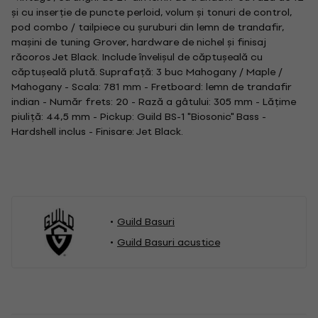
și cu inserție de puncte perloid, volum și tonuri de control,
pod combo / tailpiece cu șuruburi din lemn de trandafir,
mașini de tuning Grover, hardware de nichel și finisaj
răcoros Jet Black. Include învelișul de căptușeală cu
căptușeală plută. Suprafață: 3 buc Mahogany / Maple /
Mahogany - Scala: 781 mm - Fretboard: lemn de trandafir
indian - Număr frets: 20 - Rază a gâtului: 305 mm - Lățime
piuliță: 44,5 mm - Pickup: Guild BS-1 "Biosonic" Bass -
Hardshell inclus - Finisare: Jet Black.
Guild Basuri
Guild Basuri acustice