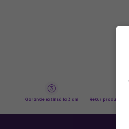
Garanție extinsă la 3 ani
Retur produse în 