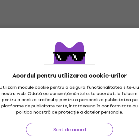
Acordul pentru utilizarea cookie-urilor
Utilizăm module cookie pentru a asigura funcționalitatea site-ulu
nostru web. Odată ce consimțământul este acordat, le folosim
pentru a analiza traficul și pentru a personaliza publicitatea pe
platforme de publicitate terțe, întotdeauna în conformitate cu
maxim 30 zile
Garanția prețului
3M
politica noastră de
protecție a datelor personale
.
Sunt de acord