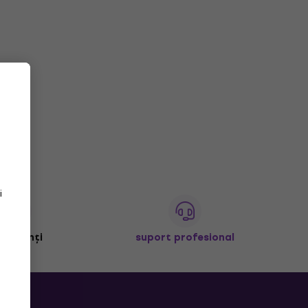
i
+ clienți
suport profesional