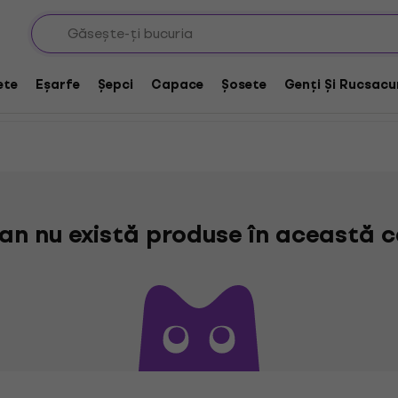
 / Jocuri Video
ete
Eșarfe
Șepci
Capace
Șosete
Genți Și Rucsacu
n nu există produse în această c