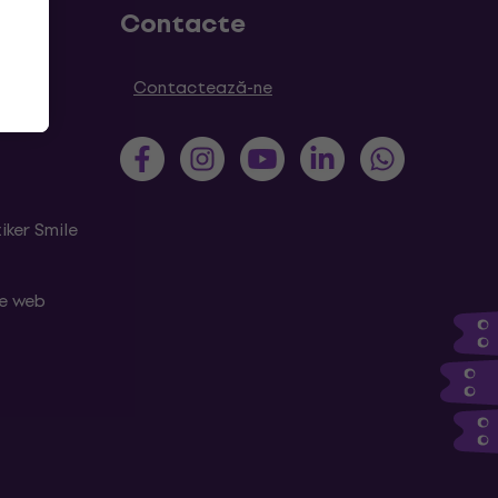
Contacte
Contactează-ne
iker Smile
le web