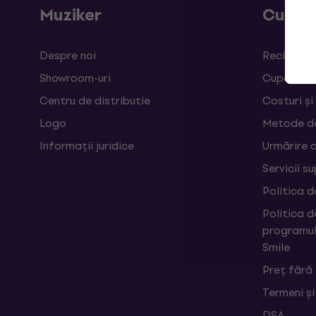
Muziker
Cumpă
Despre noi
Reclamații
Showroom-uri
Cupoane
Centru de distributie
Costuri și
Logo
Metode d
Informații juridice
Urmărire 
Servicii s
Politica d
Politica d
programul
Smile
Preț fără
Termeni și
DSA