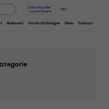
Idei de cadouri
FAQ
Muziker Blog
Zona Muziker
MD
Autentificare
ri
Brelocuri
Patch-Uri/Insigne
Pene
Cadouri
Muzik
ategorie