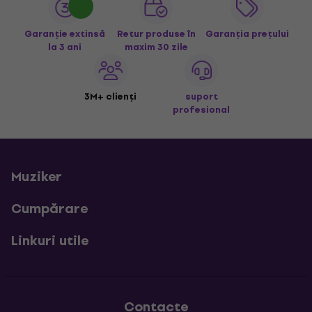
Garanție extinsă
Retur produse în
Garanția prețului
la 3 ani
maxim 30 zile
3M+ clienți
suport
profesional
Muziker
Cumpărare
Linkuri utile
Contacte