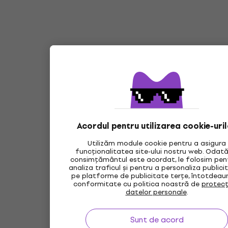
Acordul pentru utilizarea cookie-uri
Utilizăm module cookie pentru a asigura
funcționalitatea site-ului nostru web. Odat
consimțământul este acordat, le folosim pen
analiza traficul și pentru a personaliza public
pe platforme de publicitate terțe, întotdeau
conformitate cu politica noastră de
protecț
datelor personale
.
Sunt de acord