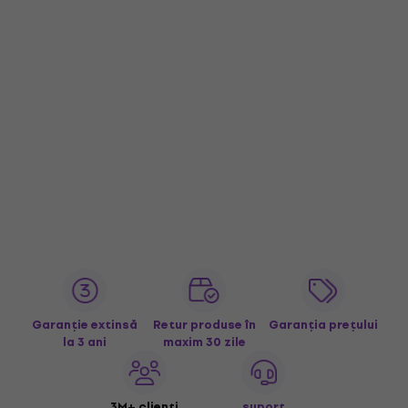
Garanție extinsă
Retur produse în
Garanția prețului
la 3 ani
maxim 30 zile
3M+ clienți
suport