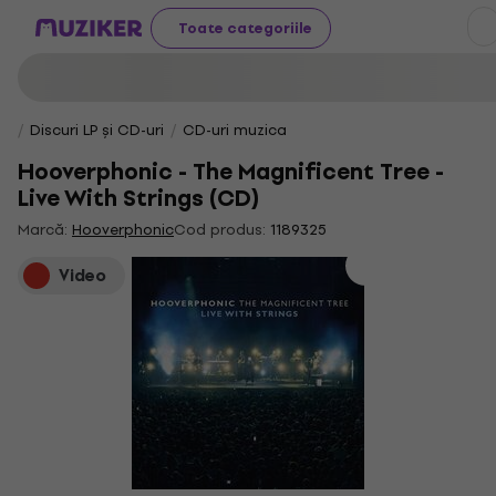
Toate categoriile
Discuri LP și CD-uri
CD-uri muzica
Hooverphonic - The Magnificent Tree -
Live With Strings (CD)
Marcă:
Hooverphonic
Cod produs:
1189325
Video