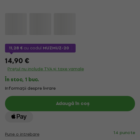
11,28 €
cu codul
MUZMUZ-20
14,90 €
Prețul nu include TVA și taxe vamale
În stoc, 1 buc.
Informații despre livrare
Adaugă în coș
14 puncte
Pune o intrebare