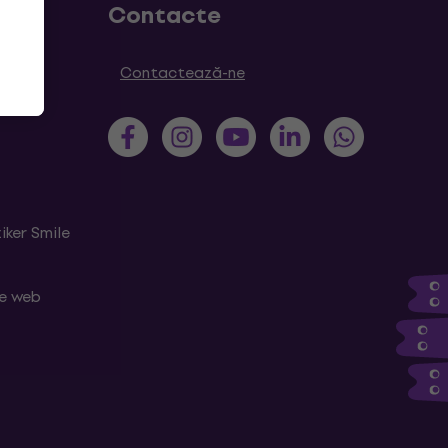
Contacte
Contactează-ne
iker Smile
le web