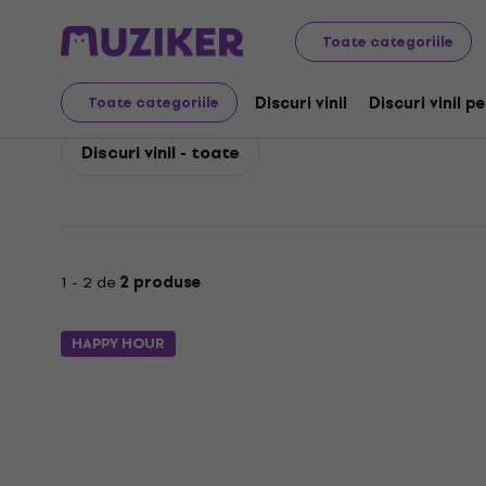
IAM
IAM Discuri vinil
Toate categoriile
IAM Discuri vinil
Discuri vinil
Discuri vinil p
Toate categoriile
Discuri vinil - toate
1 - 2 de
2 produse
HAPPY HOUR