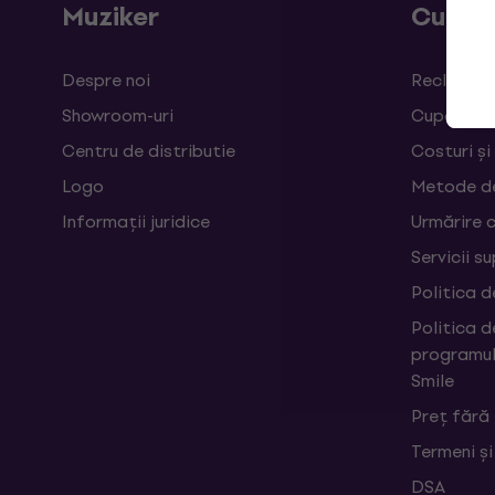
Muziker
Cumpă
Despre noi
Reclamații
Showroom-uri
Cupoane
Centru de distributie
Costuri și
Logo
Metode d
Informații juridice
Urmărire 
Servicii s
Politica d
Politica d
programul
Smile
Preț fără
Termeni și
DSA