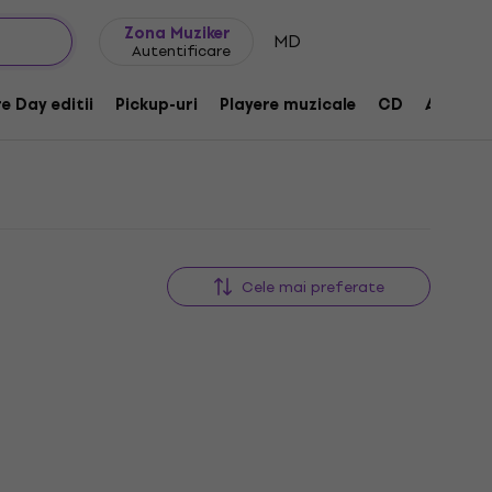
Idei de cadouri
FAQ
Muziker Blog
Zona Muziker
MD
Autentificare
e Day editii
Pickup-uri
Playere muzicale
CD
Accesor
Cele mai preferate