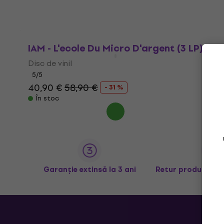
IAM - L'ecole Du Micro D'argent (3 LP)
Disc de vinil
5
/5
40,90 €
58,90 €
- 31 %
În stoc
Garanție extinsă la 3 ani
Retur produse în 