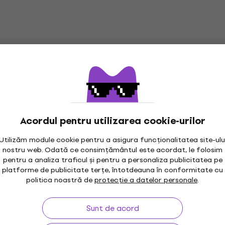
IAM - 16 Classiques (Limited Edition) (2
LP)
Disc de vinil
5
/5
27,80 €
39,90 €
- 30 %
În stoc
Acordul pentru utilizarea cookie-urilor
Utilizăm module cookie pentru a asigura funcționalitatea site-ulu
nostru web. Odată ce consimțământul este acordat, le folosim
pentru a analiza traficul și pentru a personaliza publicitatea pe
platforme de publicitate terțe, întotdeauna în conformitate cu
maxim 30 zile
Garanția prețului
3M
politica noastră de
protecție a datelor personale
.
Sunt de acord