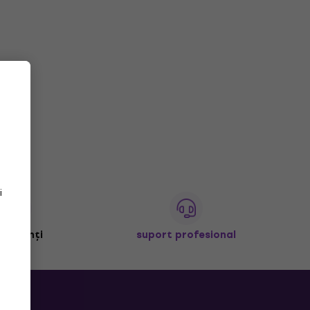
i
+ clienți
suport profesional