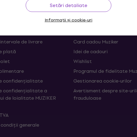
rare
Linkuri utile
Setări detaliate
Informații și cookie-uri
 și retrageri din contract
FAQ - Întrebări frecvente
Muziker Blog
 intervale de livrare
Card cadou Muziker
e plată
Idei de cadouri
colet
Wishlist
uplimentare
Programul de fidelitate Muz
e confidențialitate
Gestionarea cookie-urilor
e confidențialitate a
Avertisment despre site-uri
ui de loialitate MUZIKER
frauduloase
 TVA
 condiții generale