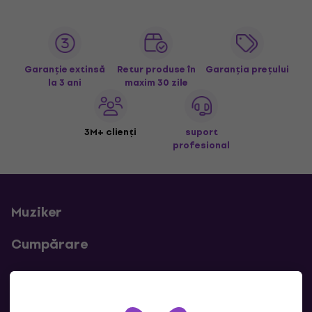
Garanție extinsă
Retur produse în
Garanția prețului
la 3 ani
maxim 30 zile
3M+ clienți
suport
profesional
Muziker
Cumpărare
Linkuri utile