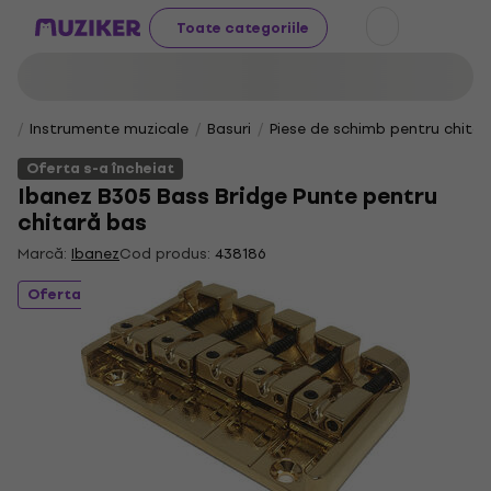
Toate categoriile
Instrumente muzicale
Basuri
Piese de schimb pentru chitar
Oferta s-a încheiat
Ibanez B305 Bass Bridge Punte pentru
chitară bas
Marcă:
Ibanez
Cod produs:
438186
Oferta s-a încheiat