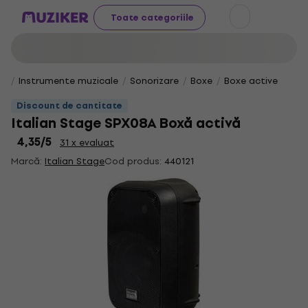
Toate categoriile
Instrumente muzicale
Sonorizare
Boxe
Boxe active
Discount de cantitate
Italian Stage SPX08A Boxă activă
4,35
/5
31 x evaluat
Marcă:
Italian Stage
Cod produs:
440121