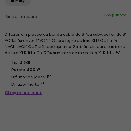
126 puncte
Pune o intrebare
Difuzor din plastic cu bandă dublă de 8 ”cu subwoofer de 8"
VC 1,5 "și driver 1" VC 1 ". Oferă ieșire de linie XLR OUT + ¼
"JACK JACK OUT și în același timp 2 intrări din care o intrare
de linie XLR IN + 2 x RCA și intrare de microfon XLR IN + ¼"
JACK IN. Puterea RMS din clasa AB este de 120 + 30 W.
Tip:
2 căi
Răspunsul în frecvență este de 60 Hz-20 kHz și...
Putere:
300 W
Difuzor de joase:
8"
Difuzor înalte:
1"
Citește mai mult