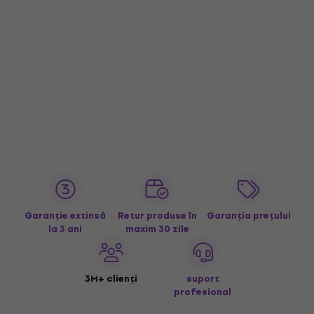
Garanție extinsă
Retur produse în
Garanția prețului
la 3 ani
maxim 30 zile
3M+ clienți
suport
profesional