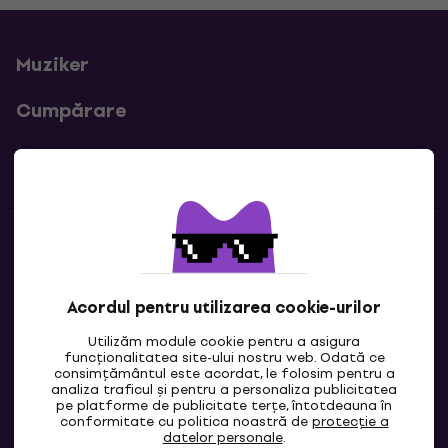
Muziker
Cumpărare
Linkuri utile
Contacte
Contactează-ne
Acordul pentru utilizarea cookie-urilor
Utilizăm module cookie pentru a asigura
funcționalitatea site-ului nostru web. Odată ce
consimțământul este acordat, le folosim pentru a
analiza traficul și pentru a personaliza publicitatea
pe platforme de publicitate terțe, întotdeauna în
conformitate cu politica noastră de
protecție a
datelor personale
.