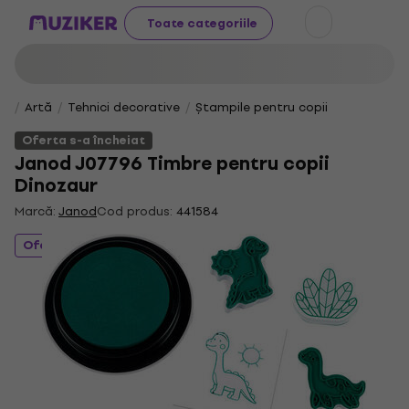
Toate categoriile
Artă
Tehnici decorative
Ștampile pentru copii
Oferta s-a încheiat
Janod J07796 Timbre pentru copii
Dinozaur
Marcă:
Janod
Cod produs:
441584
Oferta s-a încheiat