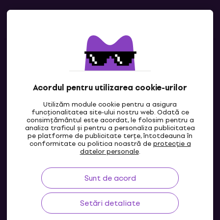
Linkuri utile
Contacte
Contactează-ne
Acordul pentru utilizarea cookie-urilor
Utilizăm module cookie pentru a asigura
funcționalitatea site-ului nostru web. Odată ce
consimțământul este acordat, le folosim pentru a
analiza traficul și pentru a personaliza publicitatea
pe platforme de publicitate terțe, întotdeauna în
conformitate cu politica noastră de
protecție a
datelor personale
.
Sunt de acord
MD
Setări detaliate