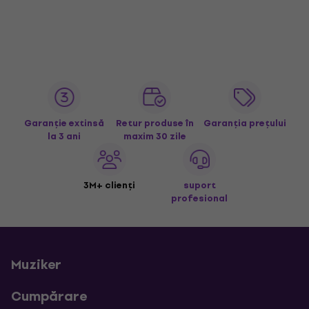
Garanție extinsă
Retur produse în
Garanția prețului
la 3 ani
maxim 30 zile
3M+ clienți
suport
profesional
Muziker
Cumpărare