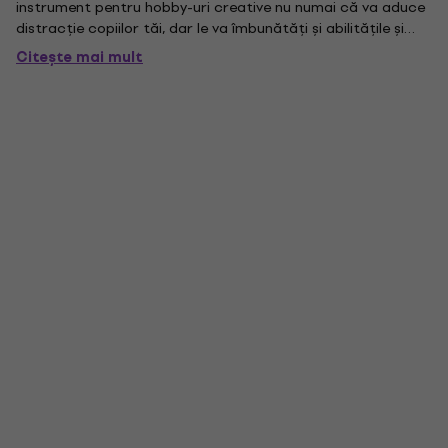
instrument pentru hobby-uri creative nu numai că va aduce
distracție copiilor tăi, dar le va îmbunătăți și abilitățile și
creativitatea.
Citește mai mult