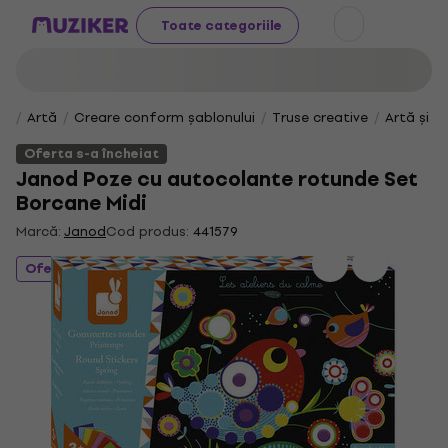
Toate categoriile
Artă
Creare conform șablonului
Truse creative
Artă și d
Oferta s-a încheiat
Janod Poze cu autocolante rotunde Set
Borcane Midi
Marcă:
Janod
Cod produs:
441579
Oferta s-a încheiat