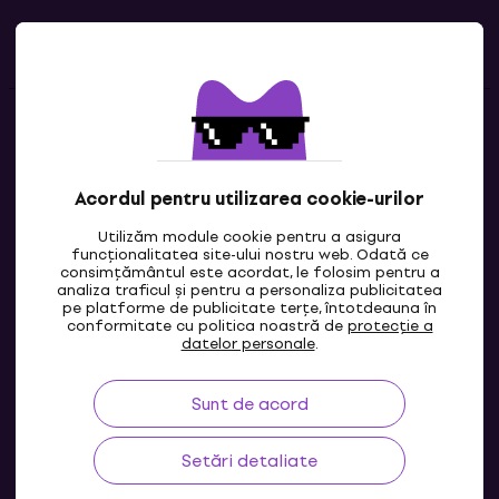
Linkuri utile
Contacte
Contactează-ne
Acordul pentru utilizarea cookie-urilor
Utilizăm module cookie pentru a asigura
funcționalitatea site-ului nostru web. Odată ce
consimțământul este acordat, le folosim pentru a
analiza traficul și pentru a personaliza publicitatea
pe platforme de publicitate terțe, întotdeauna în
conformitate cu politica noastră de
protecție a
datelor personale
.
Sunt de acord
MD
Setări detaliate