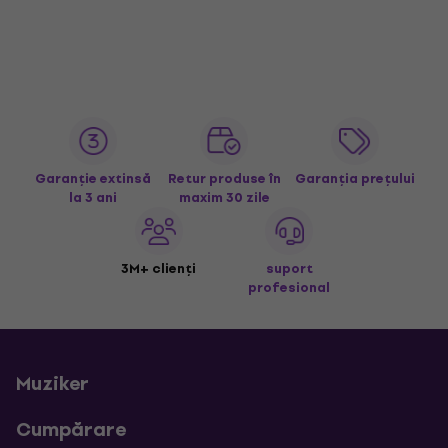
Garanție extinsă
Retur produse în
Garanția prețului
la 3 ani
maxim 30 zile
3M+ clienți
suport
profesional
Muziker
Cumpărare