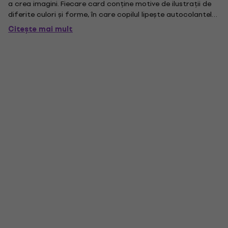
a crea imagini. Fiecare card conține motive de ilustrații de
diferite culori și forme, în care copilul lipește autocolantele
atașate pentru a completa imaginile colorate de primăvară.
Citește mai mult