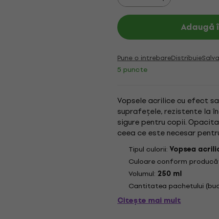
Adaugă î
Pune o intrebare
Distribuie
Salva
5 puncte
Vopsele acrilice cu efect sa
suprafețele, rezistente la î
sigure pentru copii. Opacita
ceea ce este necesar pentru
sau acrilice, permițând ating
Tipul culorii:
Vopsea acrili
Culoare conform producăt
Volumul:
250 ml
Cantitatea pachetului (buc
Citește mai mult