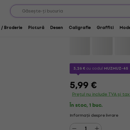
Jovi 68019 Vopsea ac
 / Broderie
Pictură
Desen
Caligrafie
Graffiti
Mode
Marcă:
Jovi
Cod produs:
113418
3,26 €
cu codul
MUZMUZ-45
5,99 €
Prețul nu include TVA și ta
În stoc, 1 buc.
Informații despre livrare