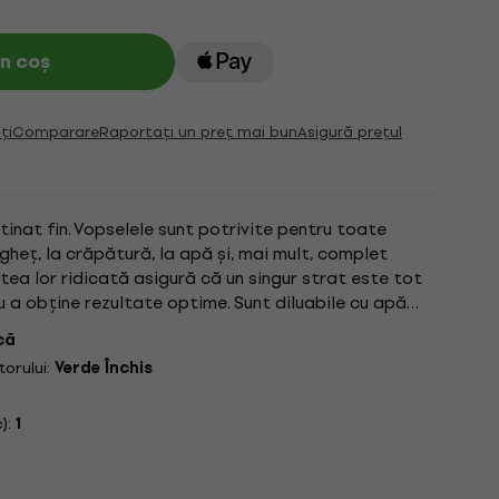
n coș
ți
Comparare
Raportați un preț mai bun
Asigură prețul
tinat fin. Vopselele sunt potrivite pentru toate
ngheț, la crăpătură, la apă și, mai mult, complet
tea lor ridicată asigură că un singur strat este tot
 a obține rezultate optime. Sunt diluabile cu apă
erea...
că
orului:
Verde Închis
):
1