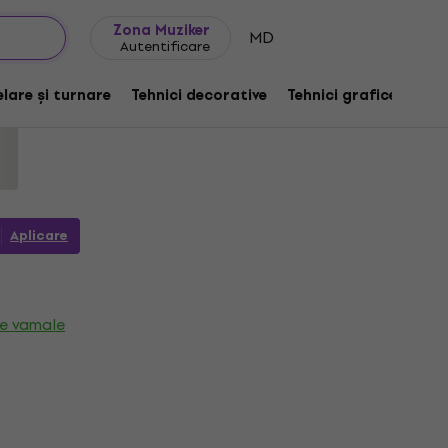
Idei de cadouri
FAQ
Muziker Blog
Zona Muziker
MD
Autentificare
rilică Verde Închis 250 ml 1 buc.
lare și turnare
Tehnici decorative
Tehnici grafice
De
4
Aplicare
xe vamale