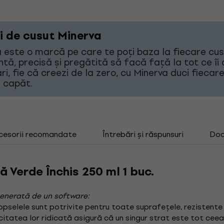
i de cusut Minerva
 este o marcă pe care te poți baza la fiecare cu
ntă, precisă și pregătită să facă față la tot ce îi d
ri, fie că creezi de la zero, cu Minerva duci fiecar
 capăt.
cesorii recomandate
Întrebări și răspunsuri
Doc
ă Verde Închis 250 ml 1 buc.
enerată de un software:
Vopselele sunt potrivite pentru toate suprafețele, rezistente l
citatea lor ridicată asigură că un singur strat este tot cee