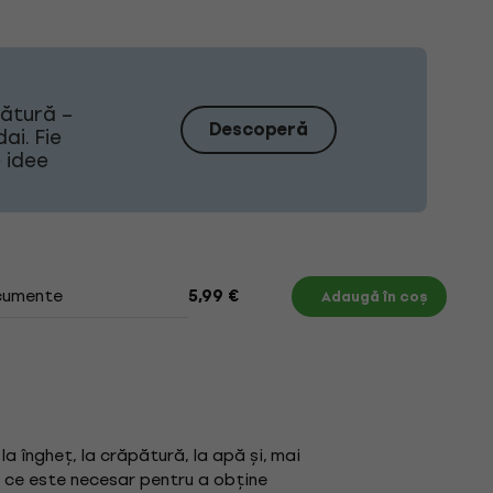
sătură –
Descoperă
ai. Fie
e idee
umente
5,99 €
Adaugă în coș
a îngheț, la crăpătură, la apă și, mai
a ce este necesar pentru a obține