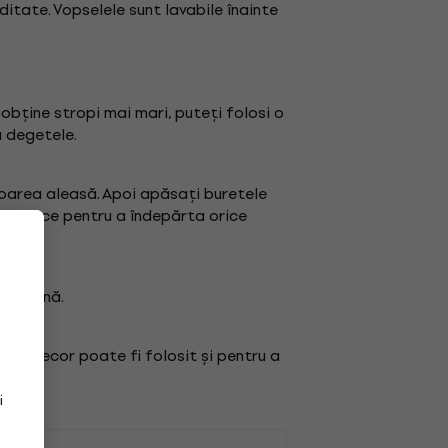
ditate. Vopselele sunt lavabile înainte
obține stropi mai mari, puteți folosi o
u degetele.
loarea aleasă. Apoi apăsați buretele
se usuce pentru a îndepărta orice
împreună.
 Jovidecor poate fi folosit și pentru a
i