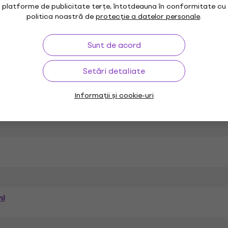
platforme de publicitate terțe, întotdeauna în conformitate cu
ă
Jovi Culori pictură
Jovi Culori acrilice
politica noastră de
protecție a datelor personale
.
Sunt de acord
Setări detaliate
Informații și cookie-uri
i
ml