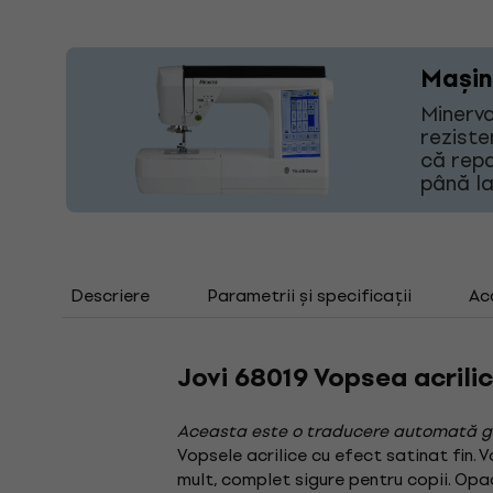
Mașin
Minerva
reziste
că repa
până la
Descriere
Parametrii și specificații
Ac
Jovi 68019 Vopsea acrilic
Aceasta este o traducere automată g
Vopsele acrilice cu efect satinat fin. 
mult, complet sigure pentru copii. Opa