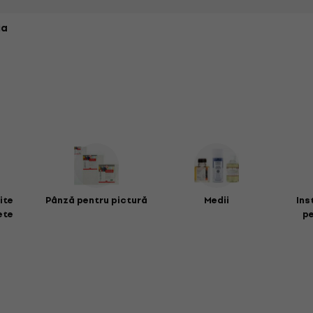
ia
ite
Pânză pentru pictură
Medii
Ins
ete
pe