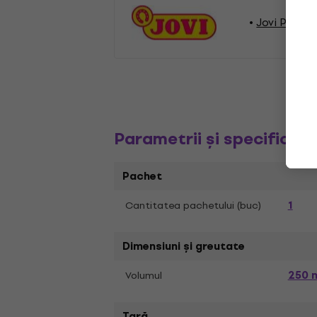
Jovi Pictur
Parametrii și specificați
Pachet
1
Cantitatea pachetului (buc)
Dimensiuni și greutate
250 
Volumul
Țară