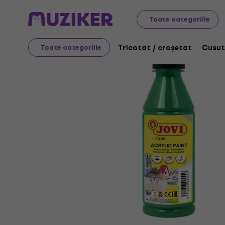
Artă
Pictură
Culori
Culori acrilice
Toate categoriile
Tricotat / croșetat
Cusut
Toate categoriile