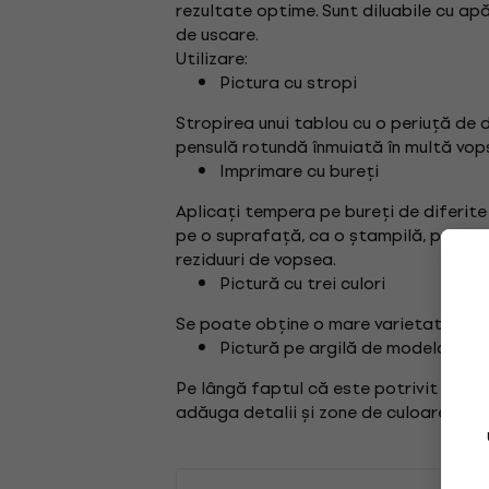
rezultate optime. Sunt diluabile cu apă
de uscare.
Utilizare:
Pictura cu stropi
Stropirea unui tablou cu o periuță de d
pensulă rotundă înmuiată în multă vops
Imprimare cu bureți
Aplicați tempera pe bureți de diferit
pe o suprafață, ca o ștampilă, pentru 
reziduuri de vopsea.
Pictură cu trei culori
Se poate obține o mare varietate de cu
Pictură pe argilă de modelat
Pe lângă faptul că este potrivit pentru
adăuga detalii și zone de culoare figur