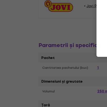
Jovi Pictur
Parametrii și specificați
Pachet
1
Cantitatea pachetului (buc)
Dimensiuni și greutate
250 
Volumul
Țară