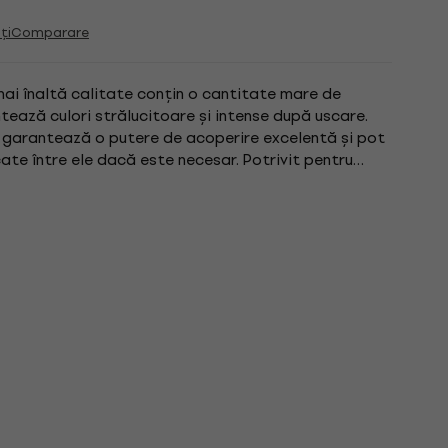
ți
Comparare
ai înaltă calitate conțin o cantitate mare de
tează culori strălucitoare și intense după uscare.
garantează o putere de acoperire excelentă și pot
ate între ele dacă este necesar. Potrivit pentru
După uscare,...