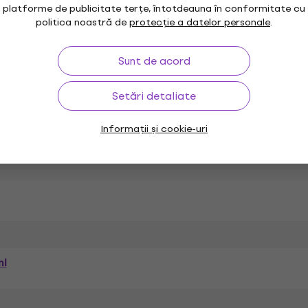
platforme de publicitate terțe, întotdeauna în conformitate cu
ă
Jovi Culori pictură
Jovi Vopsele tempera
politica noastră de
protecție a datelor personale
.
Sunt de acord
Setări detaliate
i
Informații și cookie-uri
ml