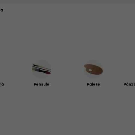
ia
ră
Pensule
Palete
Pânză