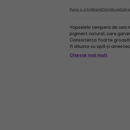
Pune o intrebare
Distribuie
Salva
Vopselele tempera de cea m
pigment natural, care garan
Consistența foarte groasă 
fi diluate cu apă și amestec
hârtie, carton, lemn, sticlă. 
Citește mai mult