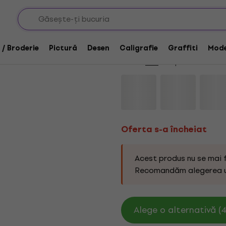
Oferta s-a încheiat
Jovi Premium Glitte
 / Broderie
Pictură
Desen
Caligrafie
Graffiti
Mode
Marcă:
Jovi
Cod produs:
1134159
Oferta s-a încheiat
Acest produs nu se mai 
Recomandăm alegerea 
Alege o alternativă (4