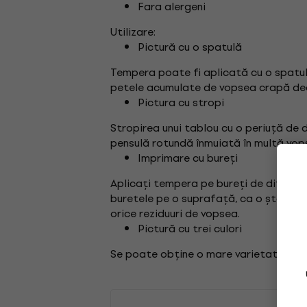
Fara alergeni
Utilizare:
Pictură cu o spatulă
Tempera poate fi aplicată cu o spatu
petele acumulate de vopsea crapă deo
Pictura cu stropi
Stropirea unui tablou cu o periuță de d
pensulă rotundă înmuiată în multă vops
Imprimare cu bureți
Aplicați tempera pe bureți de diferite
buretele pe o suprafață, ca o ștampilă
orice reziduuri de vopsea.
Pictură cu trei culori
Se poate obține o mare varietate de c