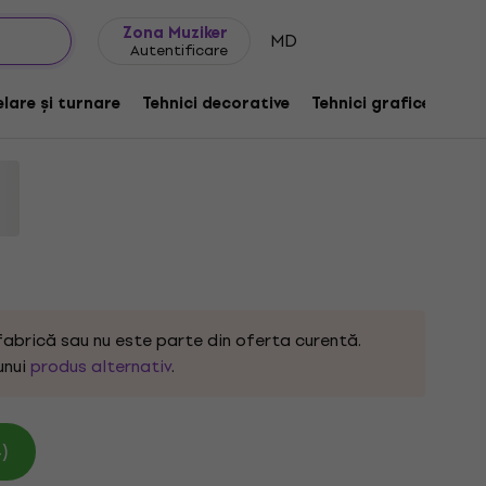
Idei de cadouri
FAQ
Muziker Blog
Zona Muziker
MD
Autentificare
r Vopsea tempera Gold 250 ml 1 buc.
lare și turnare
Tehnici decorative
Tehnici grafice
De
fabrică sau nu este parte din oferta curentă.
unui
produs alternativ
.
)