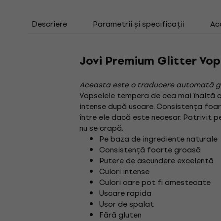
Descriere
Parametrii și specificații
Ac
Jovi Premium Glitter Vo
Aceasta este o traducere automată g
Vopselele tempera de cea mai înaltă c
intense după uscare. Consistența foar
între ele dacă este necesar. Potrivit p
nu se crapă.
Pe baza de ingrediente naturale
Consistență foarte groasă
Putere de ascundere excelentă
Culori intense
Culori care pot fi amestecate
Uscare rapida
Usor de spalat
Fără gluten