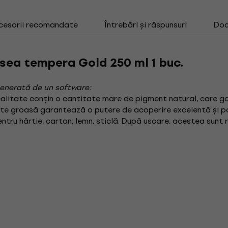
cesorii recomandate
Întrebări și răspunsuri
Doc
psea tempera Gold 250 ml 1 buc.
enerată de un software:
alitate conțin o cantitate mare de pigment natural, care ga
te groasă garantează o putere de acoperire excelentă și po
entru hârtie, carton, lemn, sticlă. După uscare, acestea sunt 