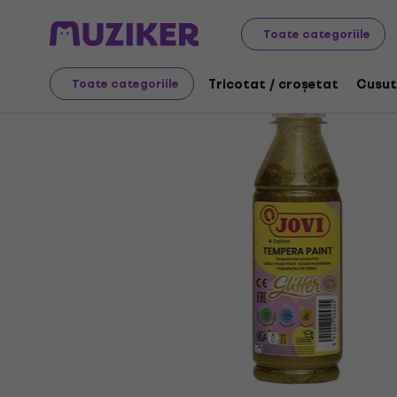
Artă
Pictură
Culori
Vopsele tempera
Toate categoriile
Tricotat / croșetat
Cusut
Toate categoriile
Oferta s-a încheiat