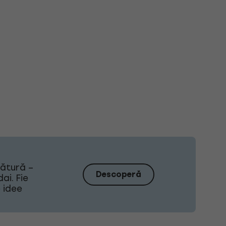
sătură –
Descoperă
ai. Fie
e idee