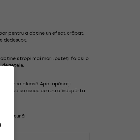
ar pentru a obține un efect crăpat;
de dedesubt.
obține stropi mai mari, puteți folosi o
u degetele.
e culoarea aleasă. Apoi apăsați
pseaua să se usuce pentru a îndepărta
e împreună.
i