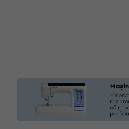
Mașin
Minerva
reziste
că repa
până la