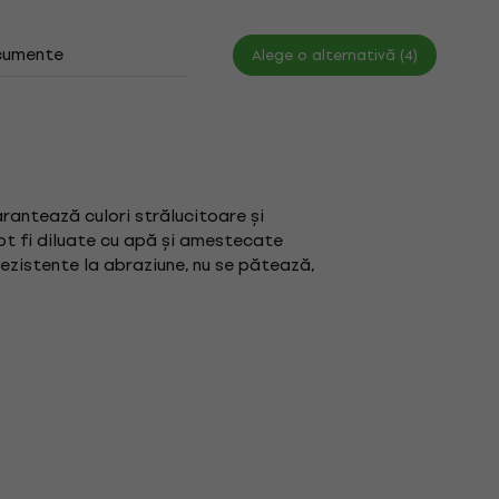
umente
Alege o alternativă (4)
rantează culori strălucitoare și
t fi diluate cu apă și amestecate
rezistente la abraziune, nu se pătează,