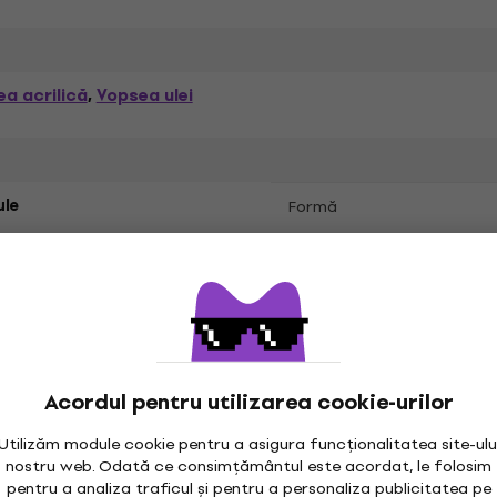
a acrilică
Vopsea ulei
,
ule
Formă
Acordul pentru utilizarea cookie-urilor
Utilizăm module cookie pentru a asigura funcționalitatea site-ulu
nostru web. Odată ce consimțământul este acordat, le folosim
pentru a analiza traficul și pentru a personaliza publicitatea pe