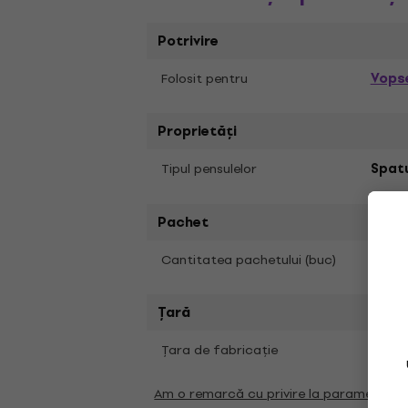
Potrivire
Vopse
Folosit pentru
Proprietăți
Tipul pensulelor
Spat
Pachet
1
Cantitatea pachetului (buc)
Țară
Ţara de fabricaţie
Italia
Am o remarcă cu privire la parametrii