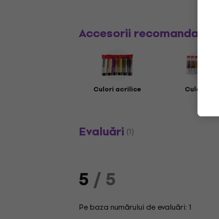
Accesorii recomandate
Culori acrilice
Culori ulei
Evaluări
(1)
5
/ 5
Pe baza numărului de evaluări: 1