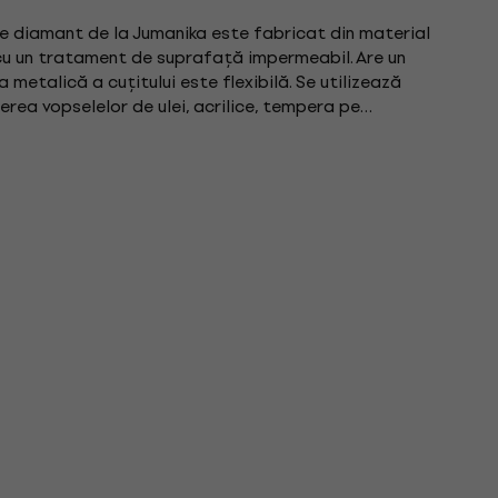
de diamant de la Jumanika este fabricat din material
 cu un tratament de suprafață impermeabil. Are un
 metalică a cuțitului este flexibilă. Se utilizează
erea vopselelor de ulei, acrilice, tempera pe
area...