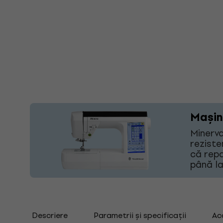
Mașin
Minerva
reziste
că repa
până la
Descriere
Parametrii și specificații
Ac