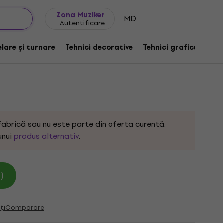
Idei de cadouri
FAQ
Muziker Blog
Zona Muziker
MD
Autentificare
it de pictura JUM58
lare și turnare
Tehnici decorative
Tehnici grafice
De
fabrică sau nu este parte din oferta curentă.
unui
produs alternativ
.
)
ți
Comparare