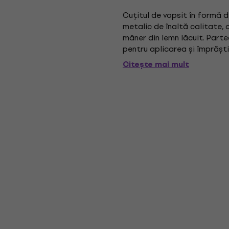
Cuțitul de vopsit în formă 
metalic de înaltă calitate,
mâner din lemn lăcuit. Partea
pentru aplicarea și împrăști
substrat, dar și pentru aplic
Citește mai mult