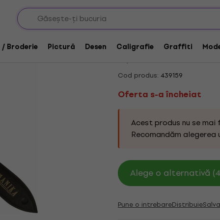
e pictură
Oferta s-a încheiat
Jumanika JUM58 Cut
 / Broderie
Pictură
Desen
Caligrafie
Graffiti
Mode
5
/5
1 x evaluat
Cod produs:
439159
Oferta s-a încheiat
Acest produs nu se mai 
Recomandăm alegerea 
Alege o alternativă (4
Pune o intrebare
Distribuie
Salva