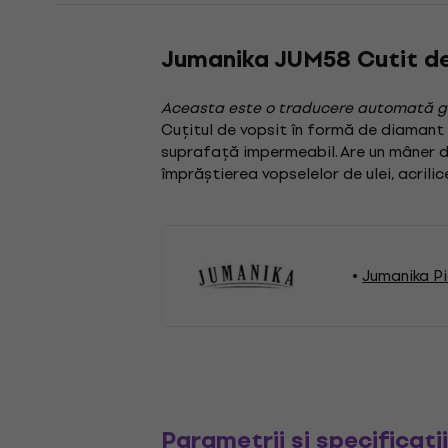
Jumanika JUM58 Cutit d
Aceasta este o traducere automată g
Cuțitul de vopsit în formă de diamant 
suprafață impermeabil. Are un mâner din
împrăștierea vopselelor de ulei, acrili
Jumanika Pi
Parametrii și specificați