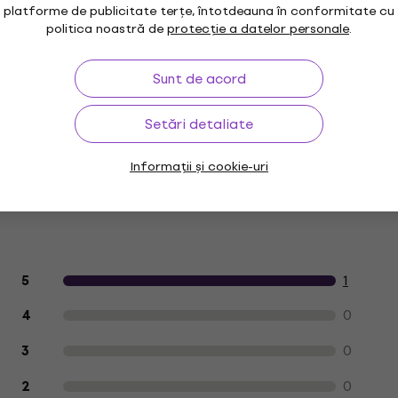
platforme de publicitate terțe, întotdeauna în conformitate cu
politica noastră de
protecție a datelor personale
.
Sunt de acord
Setări detaliate
Pensule
Palete
Pânză
Informații și cookie-uri
Evaluarea produselor de către clienți
1
5
0
4
0
3
0
2