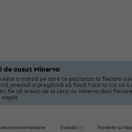
i de cusut Minerva
 este o marcă pe care te poți baza la fiecare cu
ntă, precisă și pregătită să facă față la tot ce îi d
ri, fie că creezi de la zero, cu Minerva duci fiecar
 capăt.
cesorii recomandate
Evaluări
(1)
Întrebări și răs