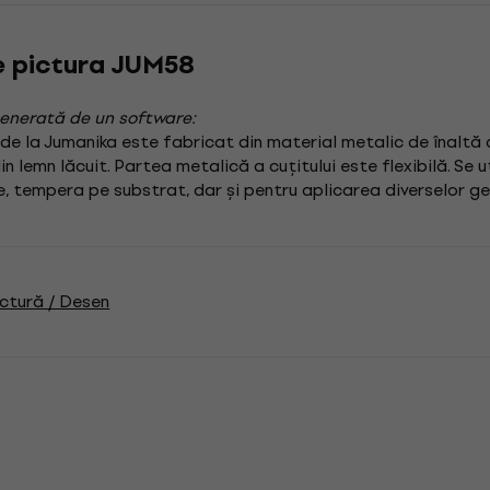
e pictura JUM58
enerată de un software:
de la Jumanika este fabricat din material metalic de înaltă 
 lemn lăcuit. Partea metalică a cuțitului este flexibilă. Se u
ce, tempera pe substrat, dar și pentru aplicarea diverselor ge
ctură / Desen
i