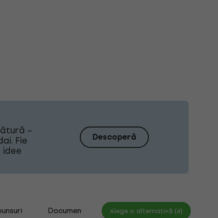
sătură –
Descoperă
ai. Fie
e idee
punsuri
Documente
Alege o alternativă (4)