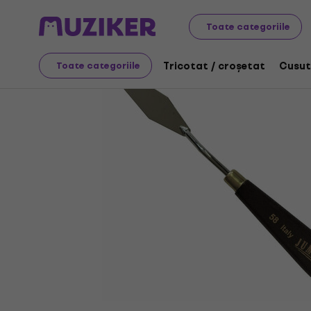
Artă
Pictură
Pensule / Cuțite pictură / Palete
Cuțit
Toate categoriile
Tricotat / croșetat
Cusut
Toate categoriile
Oferta s-a încheiat