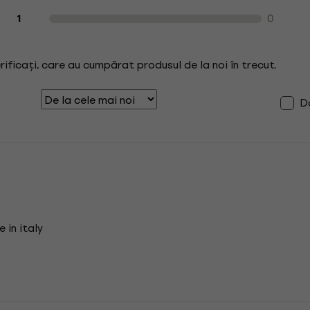
0
1
erificați, care au cumpărat produsul de la noi în trecut.
Do
e in italy