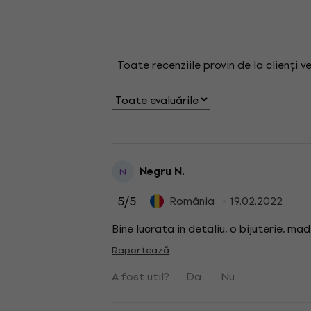
Toate recenziile provin de la clienți v
Negru N.
N
5
/5
România
19.02.2022
Bine lucrata in detaliu, o bijuterie, mad
Raportează
A fost util?
Da
Nu