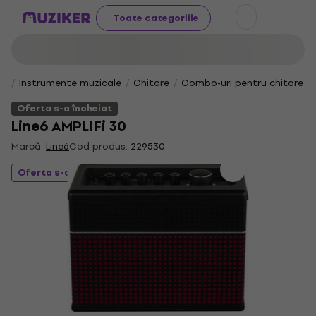
Toate categoriile
Instrumente muzicale
Chitare
Combo-uri pentru chitare
Oferta s-a încheiat
Line6 AMPLIFi 30
Marcă:
Line6
Cod produs:
229530
Oferta s-a încheiat