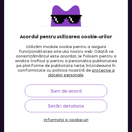
Contacte
Contactează-ne
Acordul pentru utilizarea cookie-urilor
Utilizăm module cookie pentru a asigura
funcționalitatea site-ului nostru web. Odată ce
consimțământul este acordat, le folosim pentru a
analiza traficul și pentru a personaliza publicitatea
pe platforme de publicitate terțe, întotdeauna în
conformitate cu politica noastră de
protecție a
datelor personale
.
Sunt de acord
MD
Setări detaliate
Informații și cookie-uri
© 2004-2026 MUZIKER a.s.