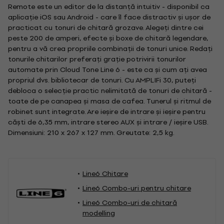
Remote este un editor de la distanță intuitiv - disponibil ca
aplicație iOS sau Android - care îl face distractiv și ușor de
practicat cu tonuri de chitară grozave. Alegeți dintre cei
peste 200 de amperi, efecte și boxe de chitară legendare,
pentru a vă crea propriile combinații de tonuri unice. Redați
tonurile chitarilor preferați grație potrivirii tonurilor
automate prin Cloud Tone Line 6 - este ca și cum ați avea
propriul dvs. bibliotecar de tonuri. Cu AMPLIFi 30, puteți
debloca o selecție practic nelimitată de tonuri de chitară -
toate de pe canapea și masa de cafea. Tunerul și ritmul de
robinet sunt integrate. Are ieșire de intrare și ieșire pentru
căști de 6,35 mm, intrare stereo AUX și intrare / ieșire USB.
Dimensiuni: 210 x 267 x 127 mm. Greutate: 2,5 kg.
Line6 Chitare
Line6 Combo-uri pentru chitare
Line6 Combo-uri de chitară
modelling