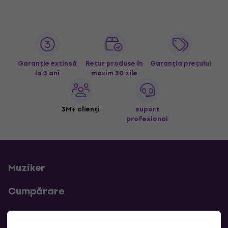
Garanție extinsă
Retur produse în
Garanția prețului
la 3 ani
maxim 30 zile
3M+ clienți
suport
profesional
Muziker
Cumpărare
Linkuri utile