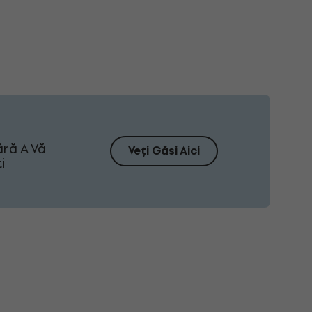
ără A Vă
Veți Găsi Aici
i