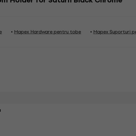
m Holder for Saturn Black Chrome
e
Mapex Hardware pentru tobe
Mapex Suporturi p
i
a