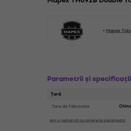
Mapex TH692B Double To
Mapex Tob
Parametrii și specificați
Țară
Ţara de fabricaţie
Chin
Am o remarcă cu privire la parametrii