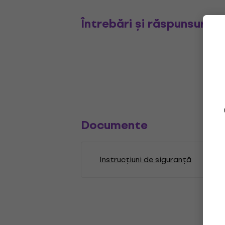
Întrebări și răspunsuri
Documente
Instrucțiuni de siguranță