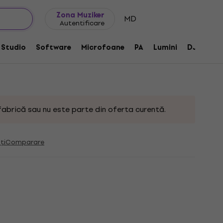
Idei de cadouri
FAQ
Muziker Blog
Zona Muziker
MD
Autentificare
e Tom Holder for Saturn Black Chrome
Studio
Software
Microfoane
PA
Lumini
DJ
Căș
660
fabrică sau nu este parte din oferta curentă.
ți
Comparare