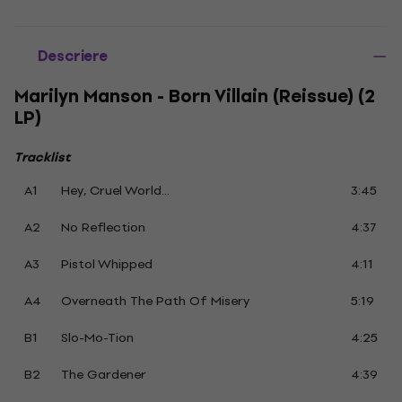
Descriere
Marilyn Manson - Born Villain (Reissue) (2
LP)
Tracklist
A1
Hey, Cruel World...
3:45
A2
No Reflection
4:37
A3
Pistol Whipped
4:11
A4
Overneath The Path Of Misery
5:19
B1
Slo-Mo-Tion
4:25
B2
The Gardener
4:39