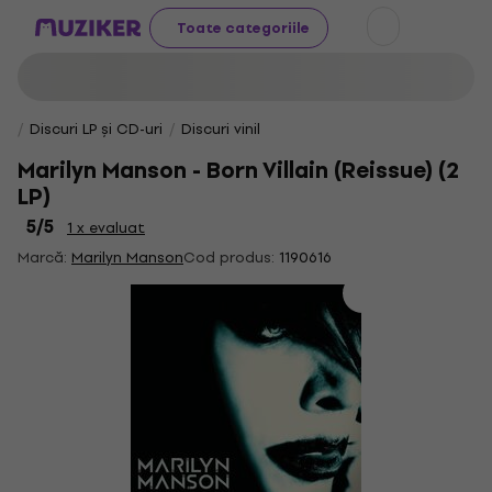
Toate categoriile
Discuri LP și CD-uri
Discuri vinil
Marilyn Manson - Born Villain (Reissue) (2
LP)
5
/5
1 x evaluat
Marcă:
Marilyn Manson
Cod produs:
1190616