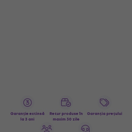
Garanție extinsă
Retur produse în
Garanția prețului
la 3 ani
maxim 30 zile