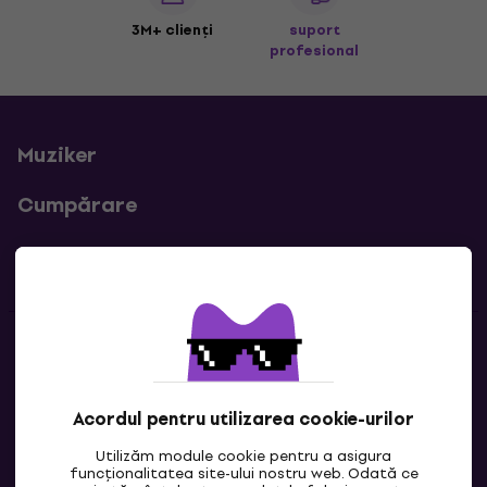
3M+ clienți
suport
profesional
Muziker
Cumpărare
Linkuri utile
Contacte
Contactează-ne
Acordul pentru utilizarea cookie-urilor
Utilizăm module cookie pentru a asigura
funcționalitatea site-ului nostru web. Odată ce