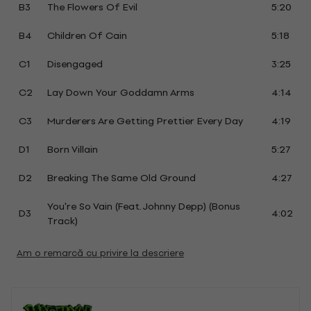
B3
The Flowers Of Evil
5:20
B4
Children Of Cain
5:18
C1
Disengaged
3:25
C2
Lay Down Your Goddamn Arms
4:14
C3
Murderers Are Getting Prettier Every Day
4:19
D1
Born Villain
5:27
D2
Breaking The Same Old Ground
4:27
You're So Vain (Feat. Johnny Depp) (Bonus
D3
4:02
Track)
Am o remarcă cu privire la descriere