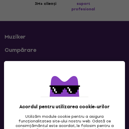
3M+ clienți
suport
profesional
Muziker
Cumpărare
Linkuri utile
Contacte
Contactează-ne
Acordul pentru utilizarea cookie-urilor
Utilizăm module cookie pentru a asigura
funcționalitatea site-ului nostru web. Odată ce
consimțământul este acordat, le folosim pentru a