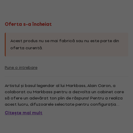
Oferta s-a încheiat
Acest produs nu se mai fabrică sau nu este parte din
oferta curentă.
Pune o intrebare
Artistul și basul legendar al lui Markbass, Alain Caron, a
colaborat cu Markbass pentru a dezvolta un cabinet care
să ofere un adevărat ton plin de răspuns! Pentru a realiza
acest lucru, difuzoarele selectate pentru configurația
cabinei triplu TRAVELER 123 HI FI dispun de un difuzor 12 "cu
Citește mai mult
un impresionant consumator de putere de 800 W, cu o...