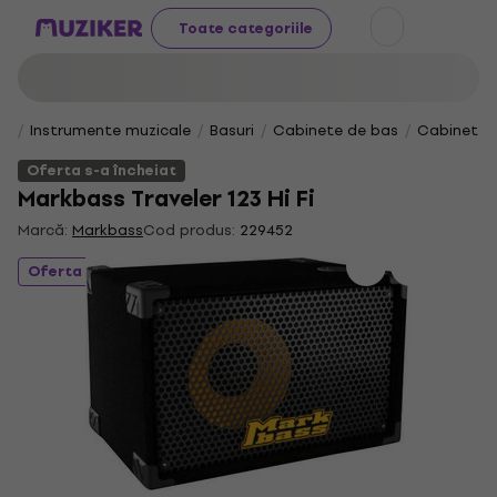
Toate categoriile
Instrumente muzicale
Basuri
Cabinete de bas
Cabinete d
Oferta s-a încheiat
Markbass Traveler 123 Hi Fi
Marcă:
Markbass
Cod produs:
229452
Oferta s-a încheiat