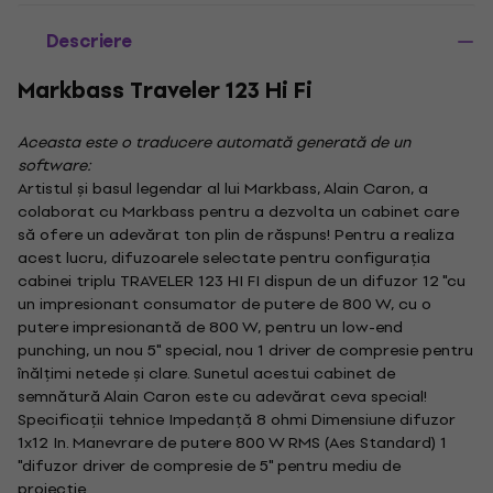
Descriere
Markbass Traveler 123 Hi Fi
Aceasta este o traducere automată generată de un
software:
Artistul și basul legendar al lui Markbass, Alain Caron, a
colaborat cu Markbass pentru a dezvolta un cabinet care
să ofere un adevărat ton plin de răspuns! Pentru a realiza
acest lucru, difuzoarele selectate pentru configurația
cabinei triplu TRAVELER 123 HI FI dispun de un difuzor 12 "cu
un impresionant consumator de putere de 800 W, cu o
putere impresionantă de 800 W, pentru un low-end
punching, un nou 5" special, nou 1 driver de compresie pentru
înălțimi netede și clare. Sunetul acestui cabinet de
semnătură Alain Caron este cu adevărat ceva special!
Specificații tehnice Impedanță 8 ohmi Dimensiune difuzor
1x12 In. Manevrare de putere 800 W RMS (Aes Standard) 1
"difuzor driver de compresie de 5" pentru mediu de
proiecție.