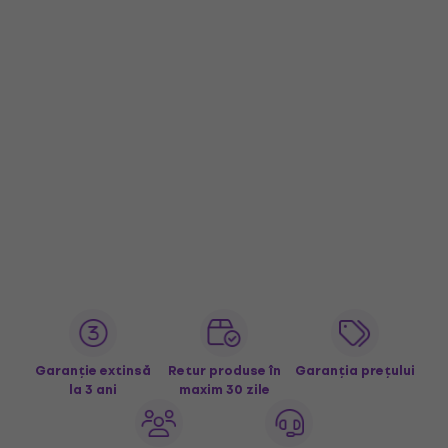
Garanție extinsă
Retur produse în
Garanția prețului
la 3 ani
maxim 30 zile