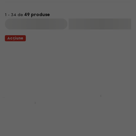
1 - 34 de
49 produse
Filtrare
Acțiune
Marshall MG10G Mini
Acțiune
combo pentru
Marshall MG15G
chitară
Combo de chitară
Mini combo pentru chitară
Combo de chitară
5
/5
4,9
/5
82 €