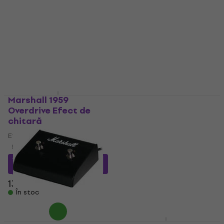
Mini combo pentru chitară
Pedală mai multe canale
4,1
/5
79,28 €
cu codul
MUZMUZ-10
28,96 €
cu codul
MUZMUZ-10
88,90 €
32,90 €
În stoc
În stoc
Marshall 1959
Marshall PEDL-91004
Overdrive Efect de
Pedală două canale
chitară
Pedală două canale
Efect de chitară
4,4
/5
5
/5
49,34 €
cu codul
MUZMUZ-15
114,73 €
cu codul
MUZMUZ-15
58,90 €
139 €
În stoc
În stoc