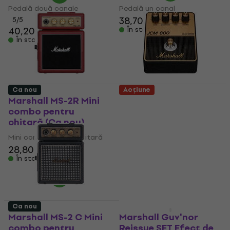
Pedală două canale
Pedală un canal
38,70 €
5
/5
40,20 €
În stoc
În stoc
Ca nou
Acțiune
Marshall MS-2R Mini
Marshall JCM800
combo pentru
Overdrive Efect de
chitară (Ca nou)
chitară (Ca nou)
Mini combo pentru chitară
Efect de chitară
28,80 €
32,47 €
104 €
137,61 €
- 24 %
În stoc
În stoc
Ca nou
Ca nou
Marshall MS-2 C Mini
Marshall Guv'nor
combo pentru
Reissue SET Efect de