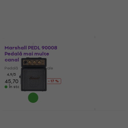
41,40 €
116,36 €
cu codul
În stoc
MUZMUZ-15
139 €
În stoc
Marshall JVM
Overdrive Efect de
Marshall PEDL 90008
chitară
Pedală mai multe
canale
Efect de chitară
Pedală mai multe canale
5
/5
4,9
/5
115,28 €
cu codul
MUZMUZ-15
45,70 €
54,90 €
- 17 %
În stoc
139 €
În stoc
Marshall MS-2 C Mini
Marshall PEDL-91016
combo pentru
Pedală mai multe
chitară
canale