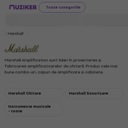
Toate categoriile
Marshall
Marshall Amplification sunt lideri în proiectarea și
fabricarea amplificatoarelor de chitară. Produc cele mai
bune combo-uri, capuri de amplificare și cabinete.
Compania a fost fondată de către Jim Marshall în Londra în
1962.
Marshall Chitare
Marshall Sonorizare
Instrumente muzicale
- toate