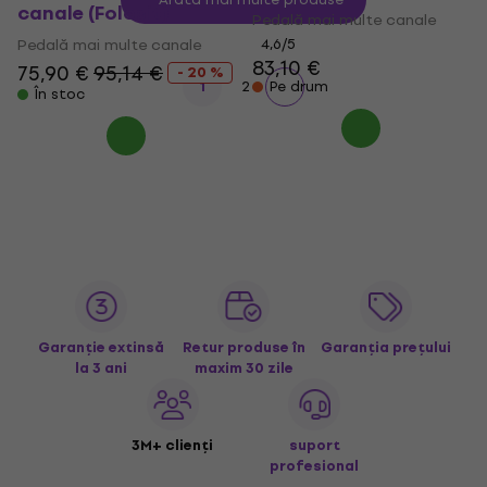
canale (Folosit)
Pedală mai multe canale
Pedală mai multe canale
4,6
/5
83,10 €
75,90 €
95,14 €
- 20 %
1
2
Pe drum
În stoc
Garanție extinsă
Retur produse în
Garanția prețului
la 3 ani
maxim 30 zile
3M+ clienți
suport
profesional