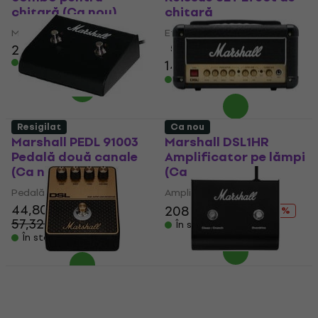
chitară (Ca nou)
chitară
Mini combo pentru chitară
Efect de chitară
28,70 €
5
/5
În stoc
141 €
159 €
- 11 %
În stoc
Resigilat
Ca nou
Marshall PEDL 91003
Marshall DSL1HR
Pedală două canale
Amplificator pe lămpi
(Ca nou)
(Ca nou)
Pedală două canale
Amplificator pe lămpi
44,80 €
208 €
227,70 €
- 9 %
57,32 €
- 22 %
În stoc
În stoc
Marshall DSL
Marshall PEDL 90010
Overdrive Efect de
Pedală două canale