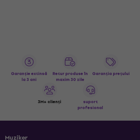
Garanție extinsă
Retur produse în
Garanția prețului
la 3 ani
maxim 30 zile
3M+ clienți
suport
profesional
Muziker