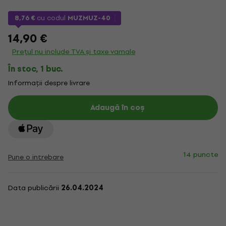
8,76 €
cu codul
MUZMUZ-40
14,90 €
Prețul nu include TVA și taxe vamale
În stoc, 1 buc.
Informații despre livrare
Adaugă în coș
14 puncte
Pune o intrebare
Data publicării
26.04.2024