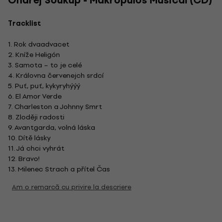
Ondrěj Soukup - Makropulos Musical (CD)
Tracklist
1. Rok dvaadvacet
2. Kníže Heligón
3. Samota – to je celé
4. Královna červenejch srdcí
5. Puť, puť, kykyryhýýý
6. El Amor Verde
7. Charleston a Johnny Smrt
8. Zloději radosti
9. Avantgarda, volná láska
10. Dítě lásky
11. Já chci vyhrát
12. Bravo!
13. Milenec Strach a přítel Čas
Am o remarcă cu privire la descriere