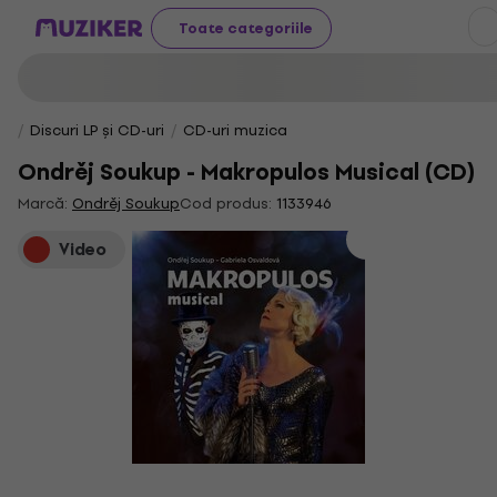
Toate categoriile
Discuri LP și CD-uri
CD-uri muzica
Ondrěj Soukup - Makropulos Musical (CD)
Marcă:
Ondrěj Soukup
Cod produs:
1133946
Video