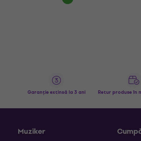
Garanție extinsă la 3 ani
Retur produse în 
Muziker
Cumpă