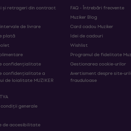
 și retrageri din contract
FAQ - Întrebări frecvente
Muziker Blog
 intervale de livrare
Card cadou Muziker
e plată
Idei de cadouri
colet
Wishlist
uplimentare
Programul de fidelitate Muz
e confidențialitate
Gestionarea cookie-urilor
e confidențialitate a
Avertisment despre site-uri
ui de loialitate MUZIKER
frauduloase
 TVA
 condiții generale
e de accesibilitate