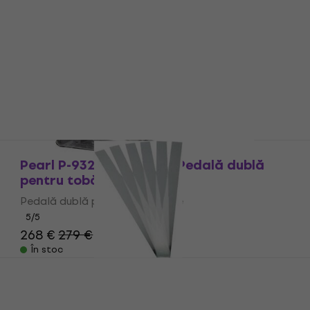
Acțiune
Pearl P-932 Demonator Pedală dublă
pentru tobă mare
Pedală dublă pentru tobă mare
5
/5
268 €
279 €
- 4 %
În stoc
Pearl SPS-18/6 Cordoar pentru tobe
Cordoar pentru tobe
4,7
/5