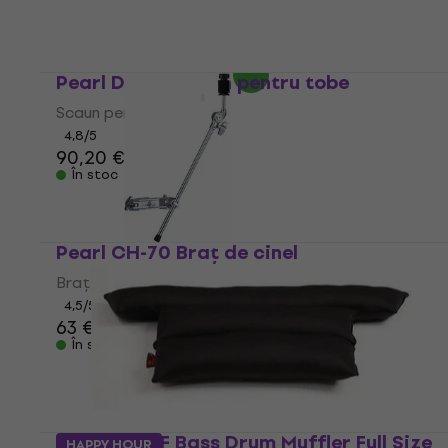
4,7
/5
120 €
În stoc
Pearl D-790 Scaun pentru tobe
Scaun pentru tobe
4,8
/5
90,20 €
În stoc
Pearl CH-70 Braț de cinel
Braț de cinel
4,5
/5
63 €
În stoc
Pearl BDM-F Bass Drum Muffler Full Size
HAPPY HOUR