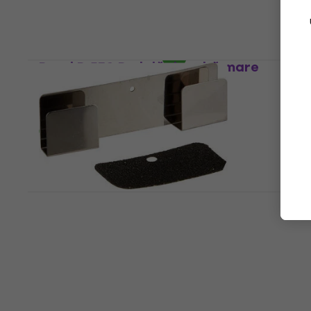
Tomtom
132 €
139 €
- 5 %
În stoc
Pearl P-530 Pedală de tobă mare
Pedală de tobă mare
5
/5
82,40 €
În stoc
Pearl HPP-2 Piesa de schimb
Piesa de schimb
4
/5
10,50 €
În stoc