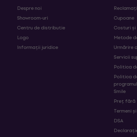
Despre noi
Reclamații
Showroom-uri
Cupoane
Centru de distributie
Costuri și
Logo
Metode d
Informații juridice
Urmărire 
Servicii s
Politica d
Politica d
programul
Smile
Preț fără
Termeni și
DSA
Declarați