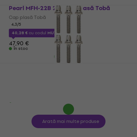
Pearl MFH-22B 22" Cap plasă Tobă
Cap plasă Tobă
4,3
/5
40,28 €
cu codul
MUZMUZ-15
47,90 €
În stoc
Pearl T055-6 Tune Screws Tom-Snare
6pc Piesa de schimb
Piesa de schimb
5
/5
8,89 €
În stoc
Arată mai multe produse