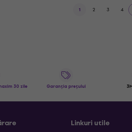
2
3
4
1
maxim 30 zile
Garanția prețului
3M
rare
Linkuri utile