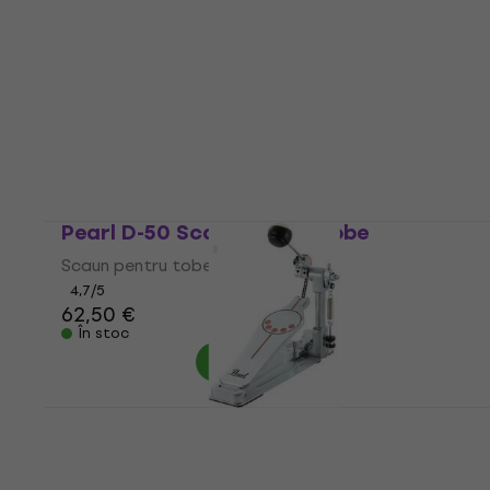
Pearl D-50 Scaun pentru tobe
Scaun pentru tobe
4,7
/5
62,50 €
În stoc
Pearl P-930 Demonator Pedală de tobă
mare
Pedală de tobă mare