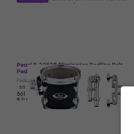
Accesoriu de amortizare
Accesoriu de amortizare
4,9
/5
24,40 €
În stoc
Acțiune
Pearl P-2052B Eliminator Redline Belt
Pedală dublă pentru tobă mare
Pedală dublă pentru tobă mare
5
/5
561 €
În stoc
Pearl Pearl Export Add-On Pack 8" Jet
Black Tomtom