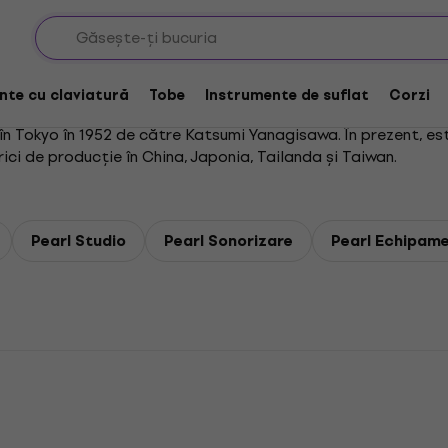
nte cu claviatură
Tobe
Instrumente de suflat
Corzi
 Tokyo în 1952 de către Katsumi Yanagisawa. În prezent, este
ici de producție în China, Japonia, Tailanda și Taiwan.
Pearl Studio
Pearl Sonorizare
Pearl Echipame