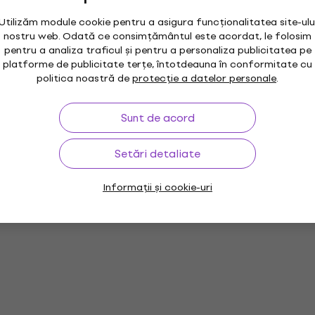
59,90 €
În stoc
Utilizăm module cookie pentru a asigura funcționalitatea site-ulu
nostru web. Odată ce consimțământul este acordat, le folosim
pentru a analiza traficul și pentru a personaliza publicitatea pe
platforme de publicitate terțe, întotdeauna în conformitate cu
Pearl S-022N Cordoar pentru tobe
politica noastră de
protecție a datelor personale
.
Cordoar pentru tobe
5
/5
Sunt de acord
32,10 €
În stoc
Setări detaliate
Informații și cookie-uri
Pearl Midtown MT564/C-D747 Matte Red
Set de tobe acustice
Set de tobe acustice
579,43 €
cu codul
MUZMUZ-5
619 €
În stoc