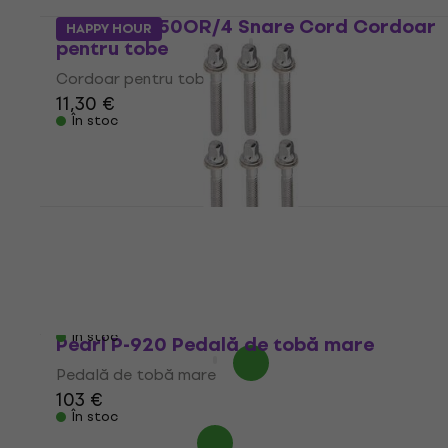
Pearl SNC-50OR/4 Snare Cord Cordoar
HAPPY HOUR
pentru tobe
Cordoar pentru tobe
11,30 €
În stoc
Pearl T061-6 Tune Screws Tom-Snare 6pc
Piesa de schimb
Piesa de schimb
8,09 €
În stoc
Pearl P-920 Pedală de tobă mare
Pedală de tobă mare
103 €
În stoc