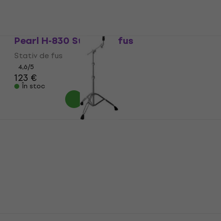
4,89 €
În stoc
Pearl H-830 Stativ de fus
Stativ de fus
4,6
/5
123 €
În stoc
Pearl BC-930 Stativ de cinel cu braț
Stativ de cinel cu braț
4,9
/5
112 €
În stoc
Pearl Midtown MT564/C-D752 Negru