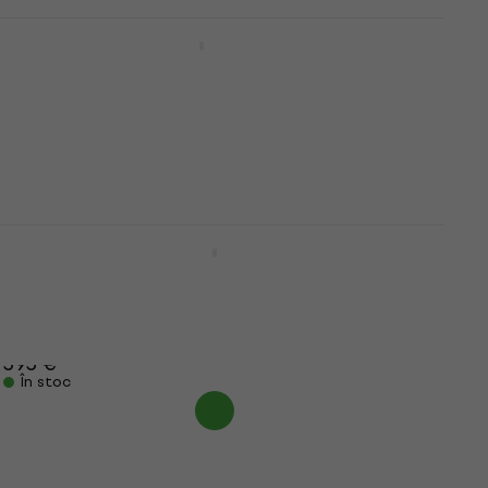
Pearl PDR-08P Pad de antrenament 8"
Pad pentru exersat
39,40 €
În stoc
Pearl eRoadshow Black Set de tobe
electronice
Set de tobe electronice
362,11 €
cu codul
MUZMUZ-5
393 €
În stoc