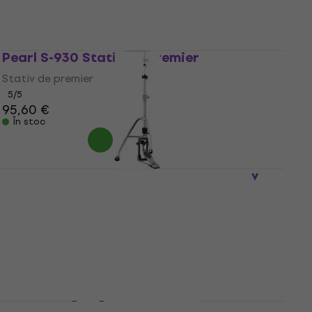
5
/5
577 €
În stoc
Pearl S-930 Stativ de premier
Stativ de premier
5
/5
95,60 €
În stoc
Pearl H-2050 Eliminator Redline Stativ
Discount de cantitate
de fus
Stativ de fus
5
/5
364 €
În stoc