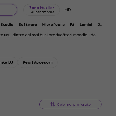
Idei de cadouri
FAQ
Muziker Blog
Zona Muziker
MD
Autentificare
Studio
Software
Microfoane
PA
Lumini
DJ
Căș
 unul dintre cei mai buni producători mondiali de
nte DJ
Pearl Accesorii
Cele mai preferate