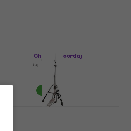
Pearl SP-64NFB Accesoriu pentru pedale
Accesoriu pentru pedale
8,89 €
În stoc
Pearl PTT13 Cheie de acordaj
Cheie de acordaj
5
/5
24,80 €
În stoc
Pearl H-930 Demonator Stativ de fus
Stativ de fus
184 €
În stoc