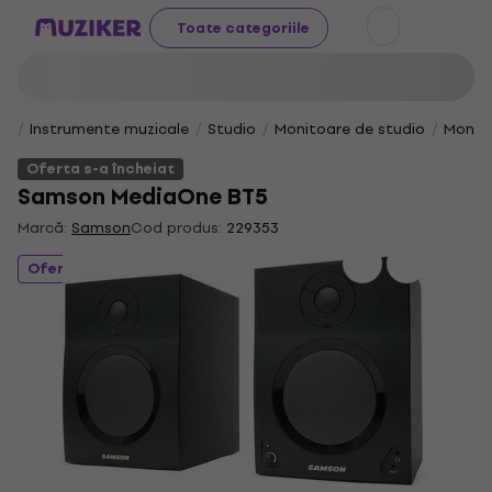
Toate categoriile
Instrumente muzicale
Studio
Monitoare de studio
Monito
Oferta s-a încheiat
Samson MediaOne BT5
Marcă:
Samson
Cod produs:
229353
Oferta s-a încheiat