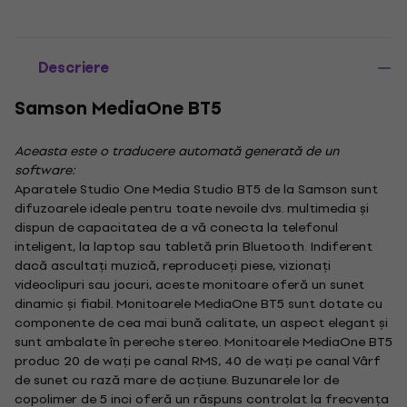
Descriere
Samson MediaOne BT5
Aceasta este o traducere automată generată de un
software:
Aparatele Studio One Media Studio BT5 de la Samson sunt
difuzoarele ideale pentru toate nevoile dvs. multimedia și
dispun de capacitatea de a vă conecta la telefonul
inteligent, la laptop sau tabletă prin Bluetooth. Indiferent
dacă ascultați muzică, reproduceți piese, vizionați
videoclipuri sau jocuri, aceste monitoare oferă un sunet
dinamic și fiabil. Monitoarele MediaOne BT5 sunt dotate cu
componente de cea mai bună calitate, un aspect elegant și
sunt ambalate în pereche stereo. Monitoarele MediaOne BT5
produc 20 de wați pe canal RMS, 40 de wați pe canal Vârf
de sunet cu rază mare de acțiune. Buzunarele lor de
copolimer de 5 inci oferă un răspuns controlat la frecvența