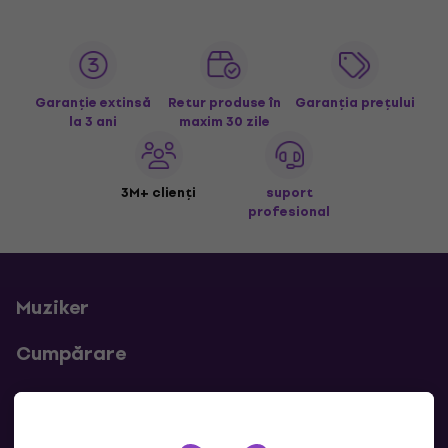
Garanție extinsă
Retur produse în
Garanția prețului
la 3 ani
maxim 30 zile
3M+ clienți
suport
profesional
Muziker
Cumpărare
Linkuri utile