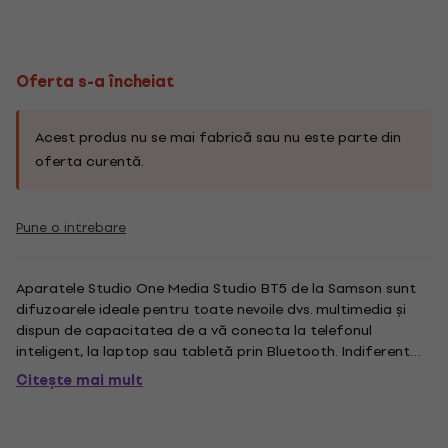
Oferta s-a încheiat
Acest produs nu se mai fabrică sau nu este parte din
oferta curentă.
Pune o intrebare
Aparatele Studio One Media Studio BT5 de la Samson sunt
difuzoarele ideale pentru toate nevoile dvs. multimedia și
dispun de capacitatea de a vă conecta la telefonul
inteligent, la laptop sau tabletă prin Bluetooth. Indiferent
dacă ascultați muzică, reproduceți piese, vizionați
Citește mai mult
videoclipuri sau jocuri, aceste monitoare oferă un sunet
dinamic și...